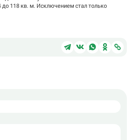
24 до 118 кв. м. Исключением стал только
Поделиться
Поделиться
Поделиться
Поделиться
Подели
в
в
в
в
через
Telegram
ВКонтакте
WhatsApp
Одноклассни
ссылку