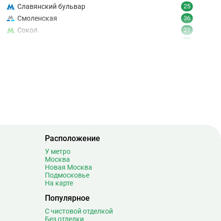
Славянский бульвар
25
Смоленская
36
Сокол
21
Сокольники
24
Солнцево
9
Спартак
18
Спортивная
19
Сретенский бульвар
12
Стахановская
16
Строгино
30
Студенческая
8
Суворовская
0
Расположение
Сухаревская
17
У метро
Москва
Сходненская
12
Новая Москва
Подмосковье
Таганская
20
На карте
Тверская
20
Популярное
Театральная
7
С чистовой отделкой
Текстильщики
9
Без отделки