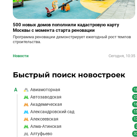
500 новых домов пополнили кадастровую карту
Москвы с момента старта реновации
Программа реновации демонстрирует ежегодный рост темпов
строительства.
Новости
Сегодня, 10:35
Быстрый поиск новостроек
А
Авиамоторная
1
Автозаводская
2
Академическая
1
Александровский сад
1
Алексеевская
1
Алма-Атинская
Алтуфьево
3