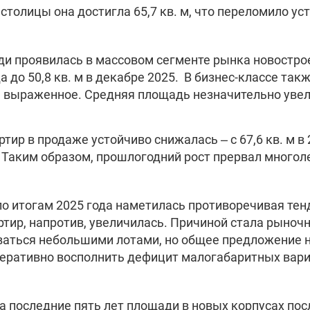
 столицы она достигла 65,7 кв. м, что переломило 
и проявилась в массовом сегменте рынка новостро
ода до 50,8 кв. м в декабре 2025. В бизнес-классе т
 выраженное. Средняя площадь незначительно увеличи
р в продаже устойчиво снижалась – с 67,6 кв. м в 202
м. Таким образом, прошлогодний рост прервал много
о итогам 2025 года наметилась противоречивая тен
тир, напротив, увеличилась. Причиной стала рыноч
ваться небольшими лотами, но общее предложение но
еративно восполнить дефицит малогабаритных вариа
за последние пять лет площади в новых корпусах п