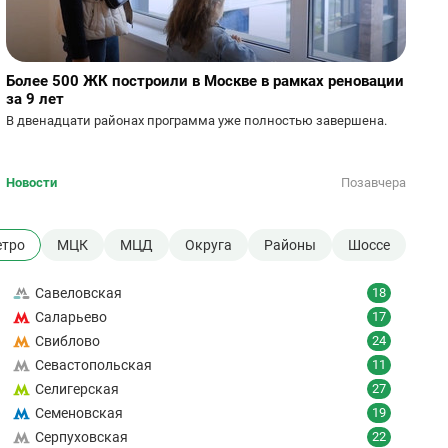
Более 500 ЖК построили в Москве в рамках реновации
за 9 лет
В двенадцати районах программа уже полностью завершена.
Новости
Позавчера
тро
МЦК
МЦД
Округа
Районы
Шоссе
Савеловская
18
Саларьево
17
Свиблово
24
Севастопольская
11
Селигерская
27
Семеновская
19
Серпуховская
22