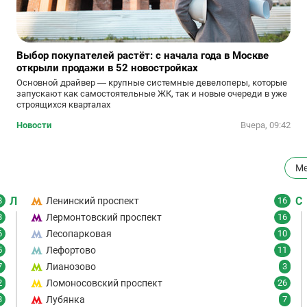
Выбор покупателей растёт: с начала года в Москве
открыли продажи в 52 новостройках
Основной драйвер — крупные системные девелоперы, которые
запускают как самостоятельные ЖК, так и новые очереди в уже
строящихся кварталах
Новости
Вчера, 09:42
Ме
Л
С
8
Ленинский проспект
16
3
Лермонтовский проспект
16
6
Лесопарковая
10
5
Лефортово
11
7
Лианозово
3
2
Ломоносовский проспект
26
3
Лубянка
7