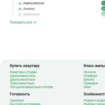
Аминьевская
1
Аннино
2
Арбатская
3
Аэропорт
1
Показать все
Аэропорт Внуково
Б
Бабушкинская
4
Багратионовская
1
Баррикадная
2
Бауманская
2
Беговая
1
Беломорская
2
Купить квартиру
Класс жиль
Белорусская
2
Квартиры-студии
Эконом
Беляево
1
Однокомнатные
Комфорт
Бибирево
1
Двухкомнатные
Бизнес
Трехкомнатные
Премиум
Библиотека имени Ленина
1
Четырехкомнатные и более
Элит
Битцевский парк
Готовность
Особенност
Борисово
Сданные
Рядом с вод
Боровицкая
1
На этапе котлована
Рядом с парк