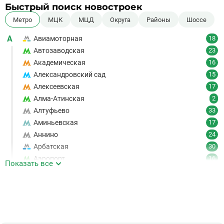
Быстрый поиск новостроек
Метро
МЦК
МЦД
Округа
Районы
Шоссе
А
Авиамоторная
18
Автозаводская
23
Академическая
16
Александровский сад
15
Алексеевская
17
Алма-Атинская
2
Алтуфьево
33
Аминьевская
17
Аннино
24
Арбатская
30
Аэропорт
16
Показать все
Аэропорт Внуково
7
Б
Бабушкинская
49
Багратионовская
16
Баррикадная
21
Бауманская
25