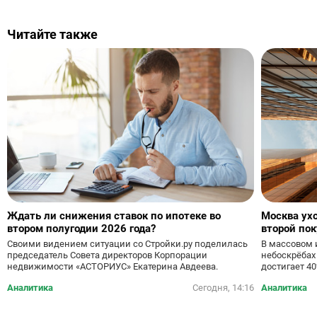
Читайте также
Ждать ли снижения ставок по ипотеке во
Москва ух
втором полугодии 2026 года?
второй по
небоскреб
Своими видением ситуации со Стройки.ру поделилась
В массовом 
председатель Совета директоров Корпорации
небоскрёбах
недвижимости «АСТОРИУС» Екатерина Авдеева.
достигает 4
Аналитика
Сегодня, 14:16
Аналитика