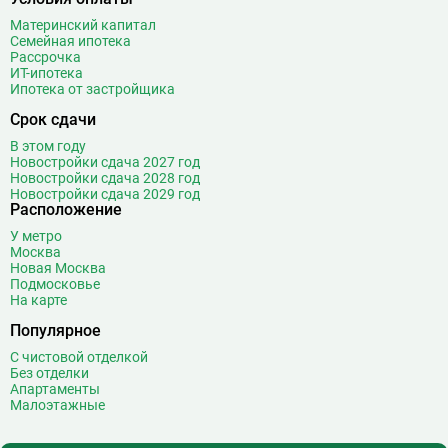
Варшавская
2
Материнский капитал
Семейная ипотека
ВДНХ
31
Рассрочка
Верхние Лихоборы
18
ИТ-ипотека
Ипотека от застройщика
Владыкино
15
Водный стадион
28
Срок сдачи
Войковская
26
В этом году
Волгоградский проспект
11
Новостройки сдача 2027 год
Новостройки сдача 2028 год
Волжская
12
Новостройки сдача 2029 год
Расположение
Волоколамская
28
Волхонка
0
У метро
Москва
Воробьёвы горы
10
Новая Москва
Воронцовская
6
Подмосковье
На карте
Выставочная
16
Популярное
Выставочный центр
17
Выхино
20
С чистовой отделкой
Без отделки
Г
Генерала Тюленева
0
Апартаменты
Малоэтажные
Говорово
14
Д
Давыдково
14