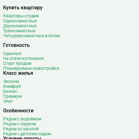
Купить квартиру
Беговая
11
Беломорская
24
Квартиры-студии
Однокомнатные
Белорусская
23
Двухкомнатные
Беляево
11
Трехкомнатные
Четырехкомнатные и более
Бибирево
19
Библиотека имени Ленина
14
Готовность
Битцевский парк
3
Сданные
На этапе котлована
Борисово
3
Старт продаж
Боровицкая
15
Планируемые новостройки
Класс жилья
Боровское шоссе
12
Эконом
Ботанический сад
20
Комфорт
Братиславская
12
Бизнес
Премиум
Бульвар Адмирала Ушакова
5
Элит
Бульвар Дмитрия Донского
20
Особенности
Бульвар Рокоссовского
22
Рядом с водоёмом
Бунинская аллея
15
Рядом с парком
Бутырская
13
Рядом со школой
Рядом с детским садом
В
Вавиловская
1
Условия оплаты