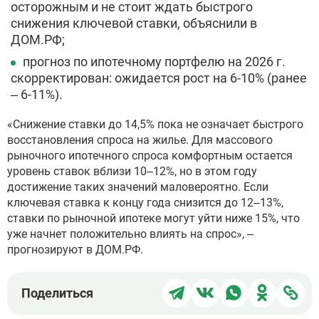
осторожным и не стоит ждать быстрого
снижения ключевой ставки, объяснили в
ДОМ.РФ;
прогноз по ипотечному портфелю на 2026 г.
скорректирован: ожидается рост на 6-10% (ранее
– 6-11%).
«Снижение ставки до 14,5% пока не означает быстрого
восстановления спроса на жилье. Для массового
рыночного ипотечного спроса комфортным остается
уровень ставок вблизи 10–12%, но в этом году
достижение таких значений маловероятно. Если
ключевая ставка к концу года снизится до 12–13%,
ставки по рыночной ипотеке могут уйти ниже 15%, что
уже начнет положительно влиять на спрос», –
прогнозируют в ДОМ.РФ.
Поделиться
Поделиться
Поделиться
Поделит
Под
Поделиться
в
в
в
в
чер
Telegram
ВКонтакте
WhatsApp
Однокла
ссы