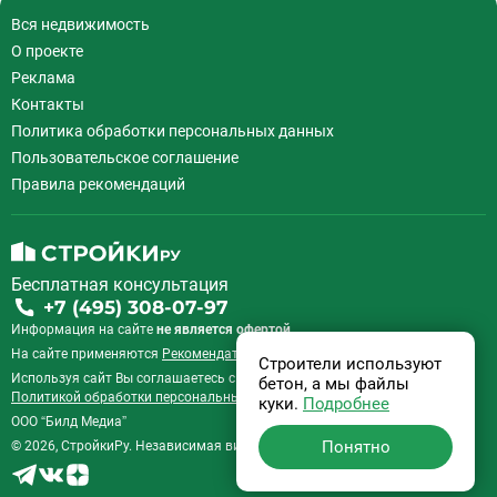
Деловой центр
26
Вся недвижимость
Динамо
20
О проекте
Дмитровская
16
Реклама
Добрынинская
17
Контакты
Домодедовская
37
Политика обработки персональных данных
Дорогомиловская
0
Пользовательское соглашение
Достоевская
8
Правила рекомендаций
Дубровка
14
Ж
Жулебино
43
Бесплатная консультация
З
Зюзино
1
+7 (495) 308-07-97
Зябликово
13
Информация на сайте
не является офертой.
И
Измайловская
14
На сайте применяются
Рекомендательные технологии
.
Строители используют
Используя сайт Вы соглашаетесь с
Пользовательским соглашением
и
бетон, а мы файлы
К
Калужская
26
Политикой обработки персональных данных
.
куки.
Подробнее
Кантемировская
12
ООО “Билд Медиа”
Понятно
© 2026, СтройкиРу. Независимая витрина недвижимости России.
Каховская
1
Каширская
8