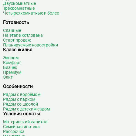
Двухкомнатные
Беляево
11
Трехкомнатные
Четырехкомнатные и более
Бибирево
19
Библиотека имени Ленина
14
Готовность
Битцевский парк
3
Сданные
На этапе котлована
Борисово
3
Старт продаж
Боровицкая
15
Планируемые новостройки
Класс жилья
Боровское шоссе
12
Эконом
Ботанический сад
20
Комфорт
Братиславская
12
Бизнес
Премиум
Бульвар Адмирала Ушакова
5
Элит
Бульвар Дмитрия Донского
20
Особенности
Бульвар Рокоссовского
22
Рядом с водоёмом
Бунинская аллея
15
Рядом с парком
Бутырская
13
Рядом со школой
Рядом с детским садом
В
Вавиловская
1
Условия оплаты
Варшавская
2
Материнский капитал
Семейная ипотека
ВДНХ
31
Рассрочка
Верхние Лихоборы
18