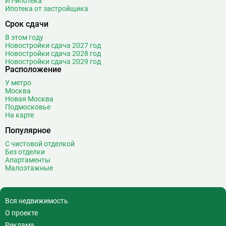
ИТ-ипотека
Ипотека от застройщика
Владыкино
15
Водный стадион
28
Срок сдачи
Войковская
26
В этом году
Волгоградский проспект
11
Новостройки сдача 2027 год
Новостройки сдача 2028 год
Волжская
12
Новостройки сдача 2029 год
Расположение
Волоколамская
28
Волхонка
0
У метро
Москва
Воробьёвы горы
10
Новая Москва
Воронцовская
6
Подмосковье
На карте
Выставочная
16
Популярное
Выставочный центр
17
Выхино
20
С чистовой отделкой
Без отделки
Г
Генерала Тюленева
0
Апартаменты
Малоэтажные
Говорово
14
Д
Давыдково
14
Деловой центр
26
Вся недвижимость
Динамо
20
О проекте
Дмитровская
16
Реклама