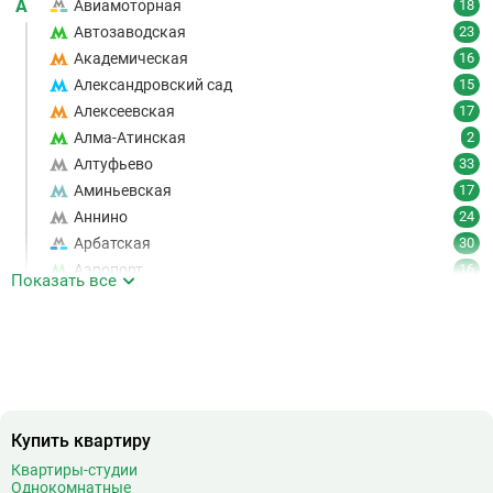
А
Авиамоторная
18
Автозаводская
23
Академическая
16
Александровский сад
15
Алексеевская
17
Алма-Атинская
2
Алтуфьево
33
Аминьевская
17
Аннино
24
Арбатская
30
Аэропорт
16
Показать все
Аэропорт Внуково
7
Б
Бабушкинская
49
Багратионовская
16
Баррикадная
21
Бауманская
25
Купить квартиру
Беговая
11
Беломорская
24
Квартиры-студии
Однокомнатные
Белорусская
23