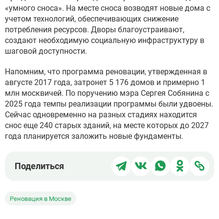
«умного сноса». На месте сноса возводят новые дома с
учетом технологий, обеспечивающих снижение
потребления ресурсов. Дворы благоустраивают,
создают необходимую социальную инфраструктуру в
шаговой доступности.
Напомним, что программа реновации, утвержденная в
августе 2017 года, затронет 5 176 домов и примерно 1
млн москвичей. По поручению мэра Сергея Собянина с
2025 года темпы реализации программы были удвоены.
Сейчас одновременно на разных стадиях находится
снос еще 240 старых зданий, на месте которых до 2027
года планируется заложить новые фундаменты.
Поделиться
Поделиться
Поделиться
Поделит
Под
Поделиться
в
в
в
в
чер
Telegram
ВКонтакте
WhatsApp
Однокла
ссы
Реновация в Москве