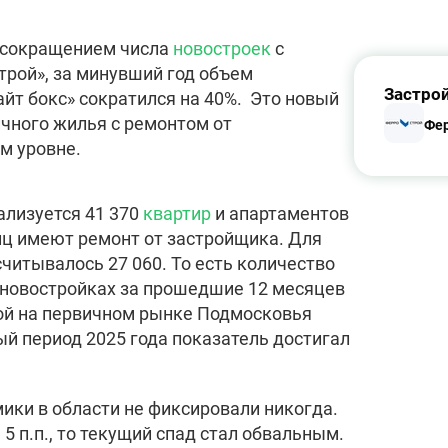
 сокращением числа
новостроек
с
трой», за минувший год объем
Застро
айт бокс» сократился на 40%. Это новый
ичного жилья с ремонтом от
Фер
м уровне.
ализуется 41 370
квартир
и апартаментов
иниц имеют ремонт от застройщика. Для
считывалось 27 060. То есть количество
 новостройках за прошедшие 12 месяцев
кой на первичном рынке Подмосковья
ый период 2025 года показатель достигал
ики в области не фиксировали никогда.
5 п.п., то текущий спад стал обвальным.