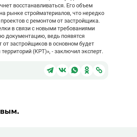
чнет восстанавливаться. Его объем
на рынке стройматериалов, что нередко
проектов с ремонтом от застройщика.
елки в связи с новыми требованиями
ую документацию, ведь появятся
 от застройщиков в основном будет
территорий (КРТ)», - заключил эксперт.
Поделиться
Поделиться
Поделиться
Поделиться
Поделиться
в
в
в
в
через
Telegram
ВКонтакте
WhatsApp
Одноклассники
ссылку
рвым.