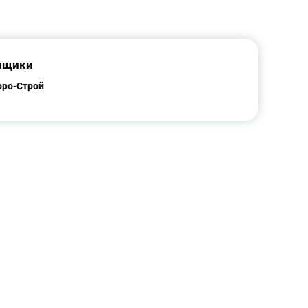
йщики
ро-Строй