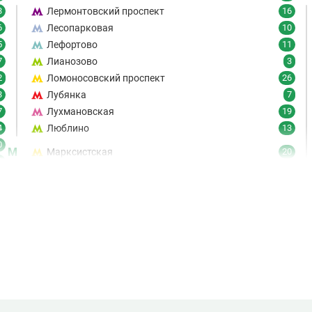
3
Лермонтовский проспект
16
6
Лесопарковая
10
5
Лефортово
11
7
Лианозово
3
2
Ломоносовский проспект
26
3
Лубянка
7
7
Лухмановская
19
4
Люблино
13
0
М
Марксистская
20
6
Марьина Роща
19
7
Марьино
8
9
Маяковская
21
6
Медведково
61
1
Менделеевская
18
5
Минская
27
1
Митино
26
4
Мичуринский проспект
29
3
Мнёвники
14