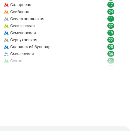
Саларьево
17
Свиблово
24
Севастопольская
11
Селигерская
27
Семеновская
19
Серпуховская
22
Славянский бульвар
25
Смоленская
36
Сокол
21
Сокольники
24
Солнцево
9
Спартак
18
Спортивная
19
Сретенский бульвар
12
Стахановская
16
Строгино
30
Студенческая
8
Суворовская
0
17