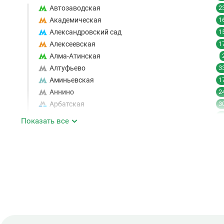
Автозаводская
2
Академическая
1
Александровский сад
1
Алексеевская
1
Алма-Атинская
Алтуфьево
3
Аминьевская
1
Аннино
2
Арбатская
3
Аэропорт
1
Показать все
Аэропорт Внуково
Б
Бабушкинская
4
Багратионовская
1
Баррикадная
2
Бауманская
2
Беговая
1
Беломорская
2
Белорусская
2