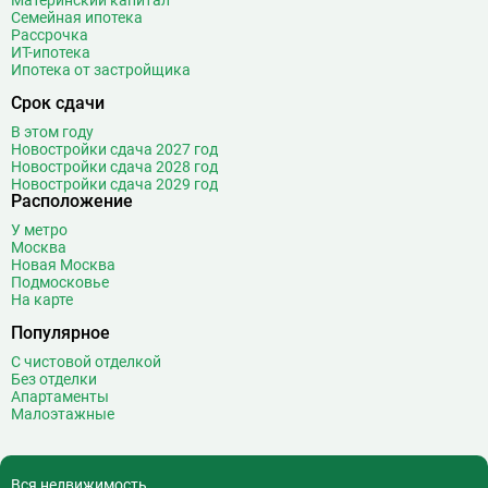
Материнский капитал
Семейная ипотека
ВДНХ
31
Рассрочка
Верхние Лихоборы
18
ИТ-ипотека
Ипотека от застройщика
Владыкино
15
Водный стадион
28
Срок сдачи
Войковская
26
В этом году
Волгоградский проспект
11
Новостройки сдача 2027 год
Новостройки сдача 2028 год
Волжская
12
Новостройки сдача 2029 год
Расположение
Волоколамская
28
Волхонка
0
У метро
Москва
Воробьёвы горы
10
Новая Москва
Воронцовская
6
Подмосковье
На карте
Выставочная
16
Популярное
Выставочный центр
17
Выхино
20
С чистовой отделкой
Без отделки
Г
Генерала Тюленева
0
Апартаменты
Малоэтажные
Говорово
14
Д
Давыдково
14
Деловой центр
26
Вся недвижимость