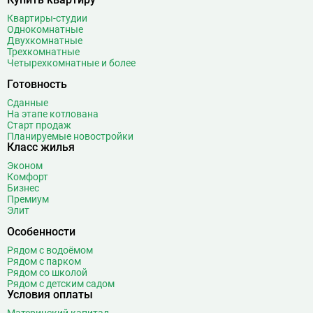
Беломорская
24
Квартиры-студии
Однокомнатные
Белорусская
23
Двухкомнатные
Беляево
11
Трехкомнатные
Четырехкомнатные и более
Бибирево
19
Библиотека имени Ленина
14
Готовность
Битцевский парк
3
Сданные
На этапе котлована
Борисово
3
Старт продаж
Боровицкая
15
Планируемые новостройки
Класс жилья
Боровское шоссе
12
Эконом
Ботанический сад
20
Комфорт
Братиславская
12
Бизнес
Премиум
Бульвар Адмирала Ушакова
5
Элит
Бульвар Дмитрия Донского
20
Особенности
Бульвар Рокоссовского
22
Рядом с водоёмом
Бунинская аллея
15
Рядом с парком
Бутырская
13
Рядом со школой
Рядом с детским садом
В
Вавиловская
1
Условия оплаты
Варшавская
2