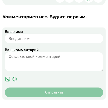
в
в
в
в
чер
Telegram
ВКонтакте
WhatsApp
Однокла
ссы
Комментариев нет. Будьте первым.
Ваше имя
Ваш комментарий
Отправить