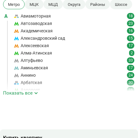
Метро
МЦК
МЦД
Округа
Районы
Шоссе
А
Авиамоторная
18
Автозаводская
23
Академическая
16
Александровский сад
15
Алексеевская
17
Алма-Атинская
2
Алтуфьево
33
Аминьевская
17
Аннино
24
Арбатская
30
Аэропорт
16
Показать все
Аэропорт Внуково
7
Б
Бабушкинская
49
Багратионовская
16
Баррикадная
21
Бауманская
25
Купить квартиру
Беговая
11