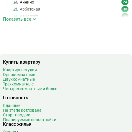
Аннино
24
Арбатская
30
Аэропорт
16
Показать все
Аэропорт Внуково
7
Б
Бабушкинская
49
Багратионовская
16
Баррикадная
21
Бауманская
25
Купить квартиру
Беговая
11
Беломорская
24
Квартиры-студии
Однокомнатные
Белорусская
23
Двухкомнатные
Беляево
11
Трехкомнатные
Четырехкомнатные и более
Бибирево
19
Библиотека имени Ленина
14
Готовность
Битцевский парк
3
Сданные
На этапе котлована
Борисово
3
Старт продаж
Боровицкая
15
Планируемые новостройки
Класс жилья
Боровское шоссе
12