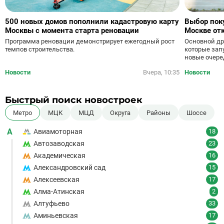
500 новых домов пополнили кадастровую карту
Выбор поку
Москвы с момента старта реновации
Москве от
Основной др
Программа реновации демонстрирует ежегодный рост
которые зап
темпов строительства.
новые очере
Новости
Вчера, 10:35
Новости
Быстрый поиск новостроек
Метро
МЦК
МЦД
Округа
Районы
Шоссе
А
Авиамоторная
18
Автозаводская
23
Академическая
16
Александровский сад
15
Алексеевская
17
Алма-Атинская
2
Алтуфьево
33
Аминьевская
17