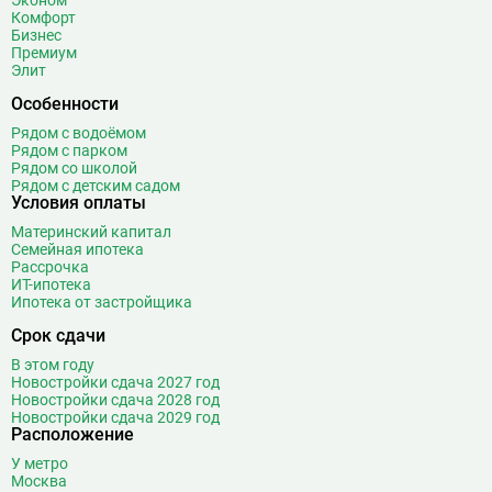
Эконом
Ботанический сад
20
Комфорт
Братиславская
12
Бизнес
Премиум
Бульвар Адмирала Ушакова
5
Элит
Бульвар Дмитрия Донского
20
Особенности
Бульвар Рокоссовского
22
Рядом с водоёмом
Бунинская аллея
15
Рядом с парком
Бутырская
13
Рядом со школой
Рядом с детским садом
В
Вавиловская
1
Условия оплаты
Варшавская
2
Материнский капитал
Семейная ипотека
ВДНХ
31
Рассрочка
Верхние Лихоборы
18
ИТ-ипотека
Ипотека от застройщика
Владыкино
15
Водный стадион
28
Срок сдачи
Войковская
26
В этом году
Волгоградский проспект
11
Новостройки сдача 2027 год
Новостройки сдача 2028 год
Волжская
12
Новостройки сдача 2029 год
Расположение
Волоколамская
28
Волхонка
0
У метро
Москва
Воробьёвы горы
10