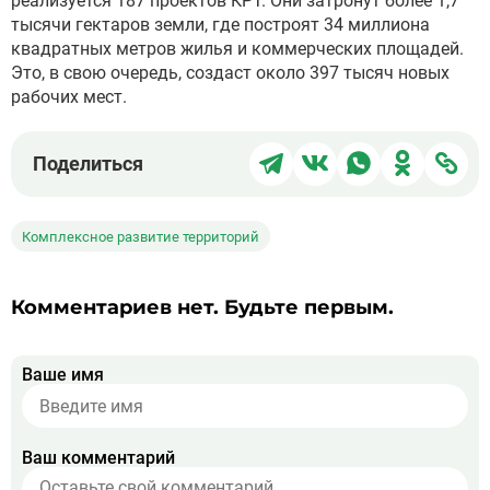
реализуется 187 проектов КРТ. Они затронут более 1,7
тысячи гектаров земли, где построят 34 миллиона
квадратных метров жилья и коммерческих площадей.
Это, в свою очередь, создаст около 397 тысяч новых
рабочих мест.
Поделиться
Поделиться
Поделиться
Поделит
Под
Поделиться
в
в
в
в
чер
Telegram
ВКонтакте
WhatsApp
Однокла
ссы
Комплексное развитие территорий
Комментариев нет. Будьте первым.
Ваше имя
Ваш комментарий