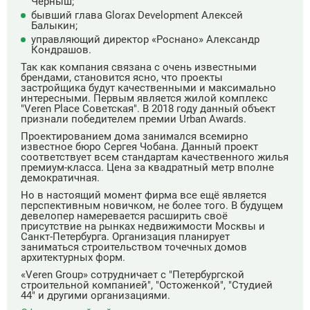
Черныш;
бывший глава Glorax Development Алексей
Балыкин;
управляющий директор «Роснано» Александр
Кондрашов.
Так как компания связана с очень известными
брендами, становится ясно, что проекты
застройщика будут качественными и максимально
интересными. Первым является жилой комплекс
"Veren Place Советская". В 2018 году данный объект
признали победителем премии Urban Awards.
Проектированием дома занимался всемирно
известное бюро Сергея Чобана. Данный проект
соответствует всем стандартам качественного жилья
премиум-класса. Цена за квадратный метр вполне
демократичная.
Но в настоящий момент фирма все ещё является
перспективным новичком, не более того. В будущем
девелопер намеревается расширить своё
присутствие на рынках недвижимости Москвы и
Санкт-Петербурга. Организация планирует
заниматься строительством точечных домов
архитектурных форм.
«Veren Group» сотрудничает с "Петербургской
строительной компанией", "Остоженкой", "Студией
44" и другими организациями.