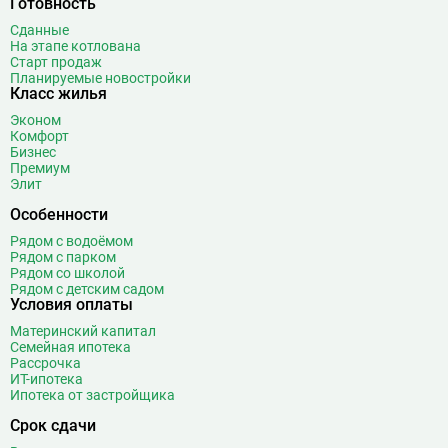
Готовность
Библиотека имени Ленина
14
Сданные
Битцевский парк
3
На этапе котлована
Старт продаж
Борисово
3
Планируемые новостройки
Класс жилья
Боровицкая
15
Боровское шоссе
12
Эконом
Комфорт
Ботанический сад
20
Бизнес
Братиславская
12
Премиум
Элит
Бульвар Адмирала Ушакова
5
Особенности
Бульвар Дмитрия Донского
20
Бульвар Рокоссовского
22
Рядом с водоёмом
Рядом с парком
Бунинская аллея
15
Рядом со школой
Бутырская
13
Рядом с детским садом
Условия оплаты
В
Вавиловская
1
Материнский капитал
Варшавская
2
Семейная ипотека
Рассрочка
ВДНХ
31
ИТ-ипотека
Верхние Лихоборы
18
Ипотека от застройщика
Владыкино
15
Срок сдачи
Водный стадион
28