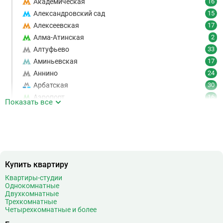
Академическая
16
Александровский сад
15
Алексеевская
17
Алма-Атинская
2
Алтуфьево
33
Аминьевская
17
Аннино
24
Арбатская
30
Аэропорт
16
Показать все
Аэропорт Внуково
7
Б
Бабушкинская
49
Багратионовская
16
Баррикадная
21
Бауманская
25
Купить квартиру
Беговая
11
Квартиры-студии
Однокомнатные
Беломорская
24
Двухкомнатные
Белорусская
23
Трехкомнатные
Четырехкомнатные и более
Беляево
11
Бибирево
19