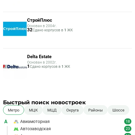
СтройПлюс
Основан в 2004г.
32
Сдано корпусов в
1
ЖК
Delta Estate
Основан в 2002г.
1
Сдано корпусов в
1
ЖК
Быстрый поиск новостроек
Метро
МЦК
МЦД
Округа
Районы
Шоссе
А
Авиамоторная
18
Автозаводская
23