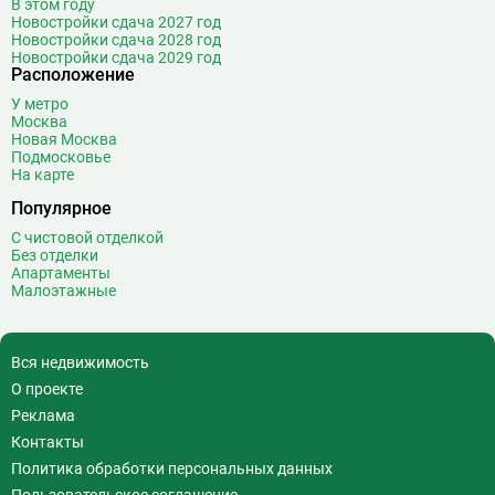
В этом году
Войковская
26
Новостройки сдача 2027 год
Новостройки сдача 2028 год
Волгоградский проспект
11
Новостройки сдача 2029 год
Волжская
12
Расположение
Волоколамская
28
У метро
Москва
Волхонка
0
Новая Москва
Воробьёвы горы
10
Подмосковье
На карте
Воронцовская
6
Выставочная
16
Популярное
Выставочный центр
17
С чистовой отделкой
Без отделки
Выхино
20
Апартаменты
Малоэтажные
Г
Генерала Тюленева
0
Говорово
14
Д
Давыдково
14
Вся недвижимость
Деловой центр
26
О проекте
Динамо
20
Реклама
Дмитровская
16
Контакты
Добрынинская
17
Политика обработки персональных данных
Домодедовская
37