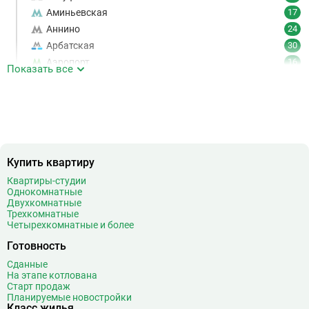
Аминьевская
17
Аннино
24
Арбатская
30
Аэропорт
16
Показать все
Аэропорт Внуково
7
Б
Бабушкинская
49
Багратионовская
16
Баррикадная
21
Бауманская
25
Купить квартиру
Беговая
11
Квартиры-студии
Беломорская
24
Однокомнатные
Белорусская
23
Двухкомнатные
Трехкомнатные
Беляево
11
Четырехкомнатные и более
Бибирево
19
Готовность
Библиотека имени Ленина
14
Сданные
Битцевский парк
3
На этапе котлована
Борисово
3
Старт продаж
Планируемые новостройки
Боровицкая
15
Класс жилья