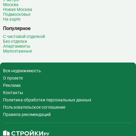
Волхонка
0
Москва
Воробьёвы горы
10
Новая Москва
Подмосковье
Воронцовская
6
На карте
Выставочная
16
Популярное
Выставочный центр
17
С чистовой отделкой
Выхино
20
Без отделки
Апартаменты
Г
Генерала Тюленева
0
Малоэтажные
Говорово
14
Д
Давыдково
14
Вся недвижимость
Деловой центр
26
О проекте
Динамо
20
Реклама
Дмитровская
16
Контакты
Добрынинская
17
Политика обработки персональных данных
Домодедовская
37
Пользовательское соглашение
Дорогомиловская
0
Правила рекомендаций
Достоевская
8
Дубровка
14
Ж
Жулебино
43