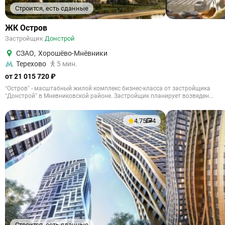
Строится, есть сданные
ЖК Остров
Застройщик
Донстрой
СЗАО
,
Хорошёво-Мнёвники
Терехово
5 мин.
от 21 015 720 ₽
“Остров” - масштабный жилой комплекс бизнес-класса от застройщика
“Донстрой” в Мневниковской районе. Застройщик планирует возведен...
4.75
4
Строится, есть сданные