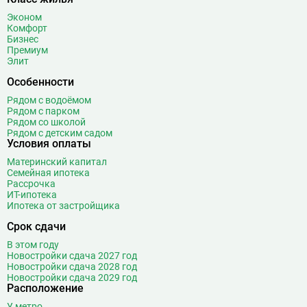
Боровское шоссе
12
Эконом
Ботанический сад
20
Комфорт
Бизнес
Братиславская
12
Премиум
Бульвар Адмирала Ушакова
5
Элит
Бульвар Дмитрия Донского
20
Особенности
Бульвар Рокоссовского
22
Рядом с водоёмом
Бунинская аллея
15
Рядом с парком
Рядом со школой
Бутырская
13
Рядом с детским садом
Условия оплаты
В
Вавиловская
1
Материнский капитал
Варшавская
2
Семейная ипотека
ВДНХ
31
Рассрочка
ИТ-ипотека
Верхние Лихоборы
18
Ипотека от застройщика
Владыкино
15
Срок сдачи
Водный стадион
28
В этом году
Войковская
26
Новостройки сдача 2027 год
Волгоградский проспект
11
Новостройки сдача 2028 год
Новостройки сдача 2029 год
Волжская
12
Расположение
Волоколамская
28
У метро