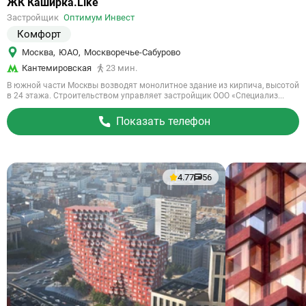
Ссылка
ЖК Каширка.Like
на
Застройщик
Оптимум Инвест
объект
Комфорт
Москва
,
ЮАО
,
Москворечье-Сабурово
Кантемировская
23 мин.
В южной части Москвы возводят монолитное здание из кирпича, высотой
в 24 этажа. Строительством управляет застройщик ООО «Специализ...
Показать телефон
4.77
56