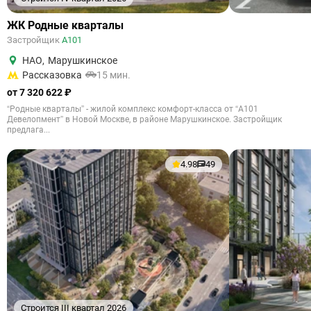
ЖК Родные кварталы
Застройщик
А101
НАО
,
Марушкинское
Рассказовка
15 мин.
от 7 320 622 ₽
“Родные кварталы” - жилой комплекс комфорт-класса от “А101
Девелопмент” в Новой Москве, в районе Марушкинское. Застройщик
предлага...
4.98
49
Строится III квартал 2026