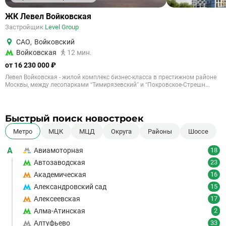
ЖК Левел Войковская
Застройщик
Level Group
САО
,
Войковский
Войковская
12 мин.
от 16 230 000 ₽
Левел Войковская - жилой комплекс бизнес-класса в престижном районе
Москвы, между лесопарками “Тимирязевский” и “Покровское-Стрешн...
Быстрый поиск новостроек
Метро
МЦК
МЦД
Округа
Районы
Шоссе
А
Авиамоторная
18
Автозаводская
23
Академическая
16
Александровский сад
15
Алексеевская
17
Алма-Атинская
2
Алтуфьево
33