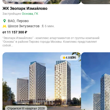
ЖК Эвопарк Измайлово
Застройщик
Основа, ГК
ВАО
,
Перово
Шоссе Энтузиастов
6 мин.
от 11 157 300 ₽
“Эвопарк Измайлово” - комплекс апартаментов от группы компаний
“Основа” в районе Перово города Москвы. Комплекс представляет
собой...
4.88
8
Строится III квартал 2028