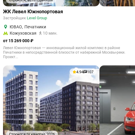
ЖК Левел Южнопортовая
Застройщик
Level Group
ЮВАО
,
Печатники
Кожуховская
10 мин.
от 15 269 000 ₽
Левел Южнопортовая 一 инновационный жилой комплекс в районе
Печатники в непосредственной близости от набережной Москвы-реки.
Проект...
4.94
107
Строится IV квартал 2026