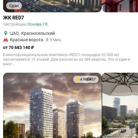
Сдан
ЖК RED7
Застройщик
Основа, ГК
ЦАО
,
Красносельский
Красные ворота
5 мин.
от 70 683 140 ₽
В многофункциональном комплексе «RED7» площадью 52 000 м2
насчитывается 19 этажей. Дом рассчитан на 289 квартир. Это студии и
мног...
4.98
57