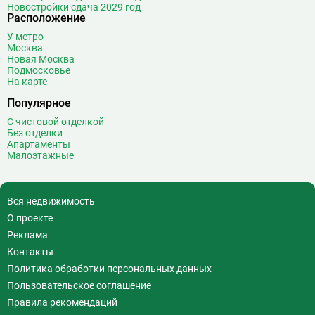
Новостройки сдача 2029 год
Волжская
12
Расположение
Волоколамская
28
У метро
Волхонка
0
Москва
Воробьёвы горы
10
Новая Москва
Подмосковье
Воронцовская
6
На карте
Выставочная
16
Популярное
Выставочный центр
17
С чистовой отделкой
Выхино
20
Без отделки
Апартаменты
Г
Генерала Тюленева
0
Малоэтажные
Говорово
14
Д
Давыдково
14
Вся недвижимость
Деловой центр
26
О проекте
Динамо
20
Реклама
Дмитровская
16
Контакты
Добрынинская
17
Политика обработки персональных данных
Домодедовская
37
Пользовательское соглашение
Дорогомиловская
0
Правила рекомендаций
Достоевская
8