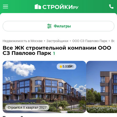
Фильтры
Недвижимость в Москве
Застройщики
ООО СЗ Павлово Парк
Вс
Все ЖК строительной компании ООО
СЗ Павлово Парк
1
5.00
1
Строится II квартал 2027