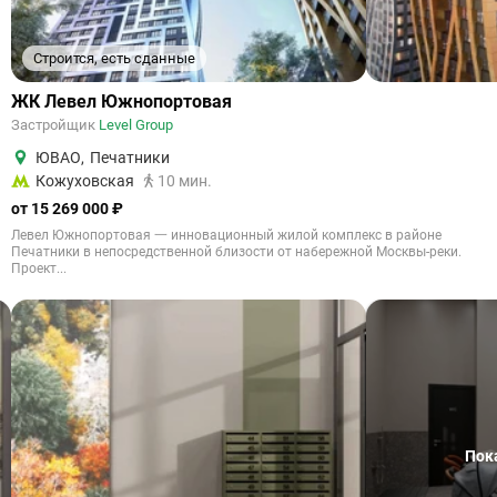
Строится, есть сданные
ЖК Левел Южнопортовая
Застройщик
Level Group
ЮВАО
,
Печатники
Кожуховская
10 мин.
от 15 269 000 ₽
Левел Южнопортовая 一 инновационный жилой комплекс в районе
Печатники в непосредственной близости от набережной Москвы-реки.
Проект...
Пок