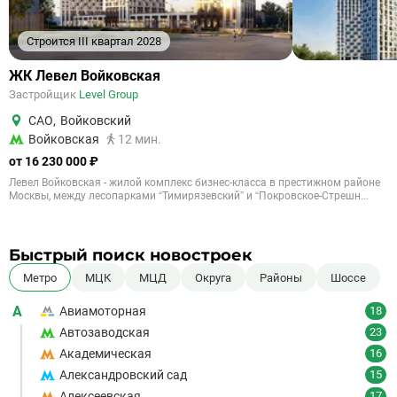
Строится III квартал 2028
ЖК Левел Войковская
Застройщик
Level Group
САО
,
Войковский
Войковская
12 мин.
от 16 230 000 ₽
Левел Войковская - жилой комплекс бизнес-класса в престижном районе
Москвы, между лесопарками “Тимирязевский” и “Покровское-Стрешн...
Быстрый поиск новостроек
Метро
МЦК
МЦД
Округа
Районы
Шоссе
А
Авиамоторная
18
Автозаводская
23
Академическая
16
Александровский сад
15
Алексеевская
17