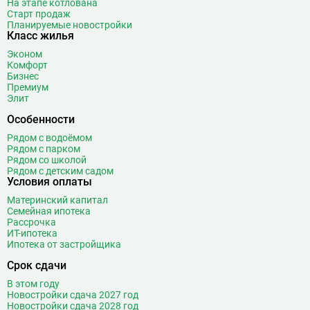
На этапе котлована
Борисово
3
Старт продаж
Планируемые новостройки
Боровицкая
15
Класс жилья
Боровское шоссе
12
Эконом
Ботанический сад
20
Комфорт
Бизнес
Братиславская
12
Премиум
Бульвар Адмирала Ушакова
5
Элит
Бульвар Дмитрия Донского
20
Особенности
Бульвар Рокоссовского
22
Рядом с водоёмом
Бунинская аллея
15
Рядом с парком
Рядом со школой
Бутырская
13
Рядом с детским садом
Условия оплаты
В
Вавиловская
1
Материнский капитал
Варшавская
2
Семейная ипотека
ВДНХ
31
Рассрочка
ИТ-ипотека
Верхние Лихоборы
18
Ипотека от застройщика
Владыкино
15
Срок сдачи
Водный стадион
28
В этом году
Войковская
26
Новостройки сдача 2027 год
Волгоградский проспект
11
Новостройки сдача 2028 год