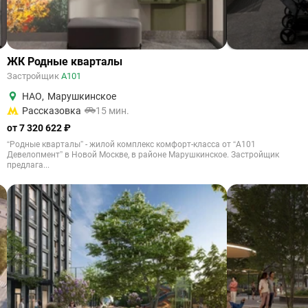
ЖК Родные кварталы
Застройщик
А101
НАО
,
Марушкинское
Рассказовка
15 мин.
от 7 320 622 ₽
“Родные кварталы” - жилой комплекс комфорт-класса от “А101
Девелопмент” в Новой Москве, в районе Марушкинское. Застройщик
предлага...