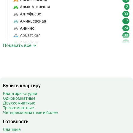
Алма-Атинская
2
Алтуфьево
33
Аминьевская
17
Аннино
24
Арбатская
30
Аэропорт
16
Показать все
Аэропорт Внуково
7
Б
Бабушкинская
49
Багратионовская
16
Баррикадная
21
Бауманская
25
Купить квартиру
Беговая
11
Квартиры-студии
Беломорская
24
Однокомнатные
Белорусская
23
Двухкомнатные
Трехкомнатные
Беляево
11
Четырехкомнатные и более
Бибирево
19
Готовность
Библиотека имени Ленина
14
Сданные
Битцевский парк
3