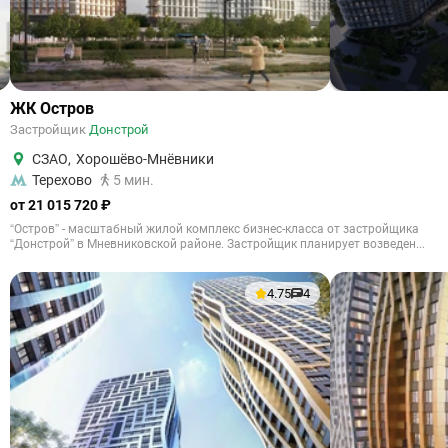
ЖК Остров
Застройщик
Донстрой
СЗАО
,
Хорошёво-Мнёвники
Терехово
5 мин.
от 21 015 720 ₽
“Остров” - масштабный жилой комплекс бизнес-класса от застройщика
“Донстрой” в Мневниковской районе. Застройщик планирует возведен...
4.75
4