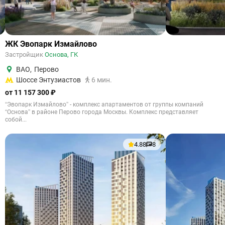
ЖК Эвопарк Измайлово
Застройщик
Основа, ГК
ВАО
,
Перово
Шоссе Энтузиастов
6 мин.
от 11 157 300 ₽
“Эвопарк Измайлово” - комплекс апартаментов от группы компаний
“Основа” в районе Перово города Москвы. Комплекс представляет
собой...
4.88
8