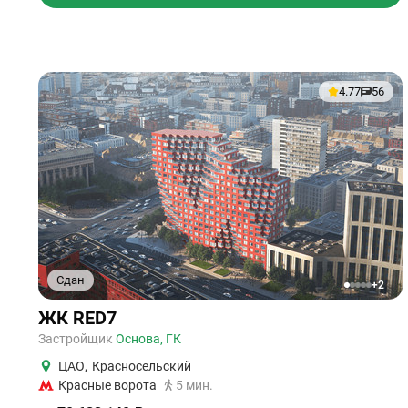
4.77
56
Сдан
+2
1
2
3
4
5
ЖК RED7
Застройщик
Основа, ГК
ЦАО
,
Красносельский
Красные ворота
5 мин.