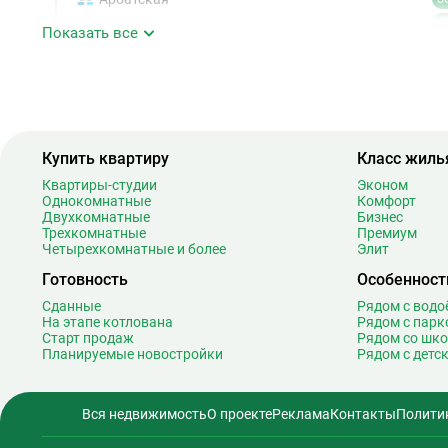
Аэропорт
1
Показать все
Аэропорт Внуково
Б
Бабушкинская
4
Багратионовская
1
Баррикадная
2
Бауманская
2
Купить квартиру
Класс жиль
Беговая
1
Квартиры-студии
Эконом
Однокомнатные
Беломорская
Комфорт
2
Двухкомнатные
Бизнес
Белорусская
2
Трехкомнатные
Премиум
Четырехкомнатные и более
Беляево
Элит
1
Бибирево
1
Готовность
Особенност
Библиотека имени Ленина
1
Сданные
Рядом с вод
Битцевский парк
На этапе котлована
Рядом с парк
Старт продаж
Рядом со шк
Борисово
Планируемые новостройки
Рядом с детс
Боровицкая
1
Боровское шоссе
1
Вся недвижимость
О проекте
Реклама
Контакты
Полити
Ботанический сад
2
Братиславская
1