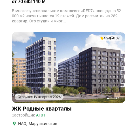
от 70 683 140 ₽
В многофункциональном комплексе «RED7» площадью 52
000 м2 насчитывается 19 этажей. Дом рассчитан на 289
квартир. Это студии и мног...
4.94
107
Строится IV квартал 2026
+4
1
2
3
4
5
ЖК Родные кварталы
Застройщик
А101
НАО
,
Марушкинское