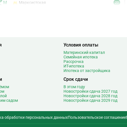
М
Марксистская
20
6
Марьина Роща
19
7
Марьино
8
9
Маяковская
21
6
Медведково
61
1
Менделеевская
18
5
Минская
27
я
Условия оплаты
1
Митино
26
Материнский капитал
4
Мичуринский проспект
Семейная ипотека
29
Рассрочка
3
Мнёвники
14
ИТ-ипотека
1
Молодежная
Ипотека от застройщика
46
9
Москва-Сити
2
и
Срок сдачи
Т
4
Мякинино
27
оёмом
В этом году
3
ом
Новостройки сдача 2027 год
Н
Нагатинская
19
олой
Новостройки сдача 2028 год
3
ким садом
Новостройки сдача 2029 год
Нагатинский Затон
3
5
Нагорная
17
2
Народное ополчение
27
ка обработки персональных данных
Пользовательское соглашение
0
Нахимовский проспект
10
2