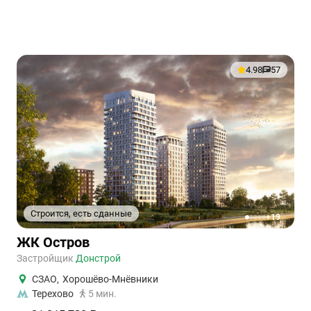
4.98
57
Строится, есть сданные
+19
1
2
3
4
5
ЖК Остров
Застройщик
Донстрой
СЗАО
,
Хорошёво-Мнёвники
Терехово
5 мин.