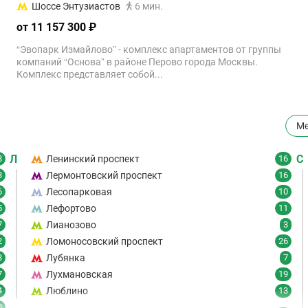
Шоссе Энтузиастов
6 мин.
от 11 157 300 ₽
“Эвопарк Измайлово” - комплекс апартаментов от группы
компаний “Основа” в районе Перово города Москвы.
Комплекс представляет собой...
Ме
Л
С
8
Ленинский проспект
16
3
Лермонтовский проспект
16
6
Лесопарковая
10
5
Лефортово
11
7
Лианозово
3
2
Ломоносовский проспект
26
3
Лубянка
7
7
Лухмановская
19
4
Люблино
13
0