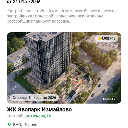
от 21 015 720 ₽
“Остров” - масштабный жилой комплекс бизнес-класса от
застройщика “Донстрой” в Мневниковской районе.
Застройщик планирует возведен...
4.98
49
Строится III квартал 2026
+7
1
2
3
4
5
ЖК Эвопарк Измайлово
Застройщик
Основа, ГК
ВАО
,
Перово