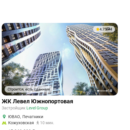
4.75
4
Строится, есть сданные
+18
1
2
3
4
5
ЖК Левел Южнопортовая
Застройщик
Level Group
ЮВАО
,
Печатники
Кожуховская
10 мин.