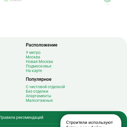
Сокольники
24
Солнцево
9
Спартак
18
Спортивная
19
Сретенский бульвар
12
Стахановская
16
Расположение
Строгино
30
У метро
Студенческая
8
Москва
Суворовская
0
Новая Москва
Подмосковье
Сухаревская
17
На карте
Сходненская
12
Популярное
Таганская
20
С чистовой отделкой
Тверская
20
Без отделки
Апартаменты
Театральная
7
Малоэтажные
Текстильщики
9
Телецентр
6
Правила рекомендаций
Терехово
1
Строители используют
Технопарк
14