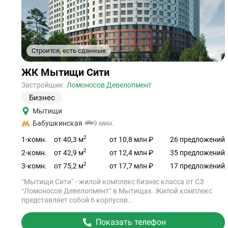
Строится, есть сданные
1
2
Ссылка
ЖК Мытищи Сити
на
объект
Застройщик
Ломоносов Девелопмент
Бизнес
Мытищи
Бабушкинская
9 мин.
2
от 40,3 м
1-комн.
от 10,8 млн ₽
26 предложений
2
от 42,9 м
2-комн.
от 12,4 млн ₽
35 предложений
2
от 75,2 м
3-комн.
от 17,7 млн ₽
17 предложений
“Мытищи Сити” - жилой комплекс бизнес класса от СЗ
“Ломоносов Девелопмент” в Мытищах. Жилой комплекс
представляет собой 6 корпусов...
Показать телефон