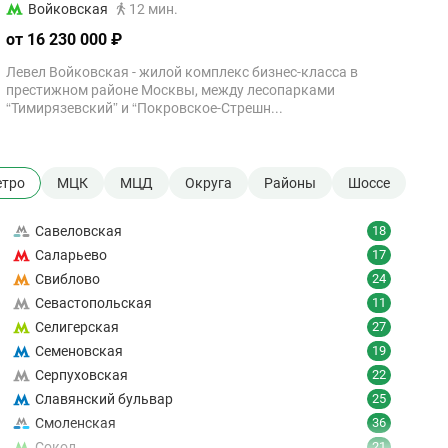
Войковская
12 мин.
от 16 230 000 ₽
Левел Войковская - жилой комплекс бизнес-класса в
престижном районе Москвы, между лесопарками
“Тимирязевский” и “Покровское-Стрешн...
тро
МЦК
МЦД
Округа
Районы
Шоссе
Савеловская
18
Саларьево
17
Свиблово
24
Севастопольская
11
Селигерская
27
Семеновская
19
Серпуховская
22
Славянский бульвар
25
Смоленская
36
Сокол
21