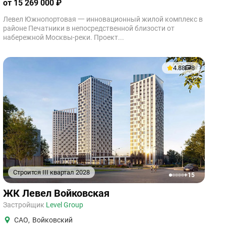
от 15 269 000 ₽
Левел Южнопортовая 一 инновационный жилой комплекс в
районе Печатники в непосредственной близости от
набережной Москвы-реки. Проект...
4.88
8
Строится III квартал 2028
+15
1
2
3
4
5
ЖК Левел Войковская
Застройщик
Level Group
САО
,
Войковский