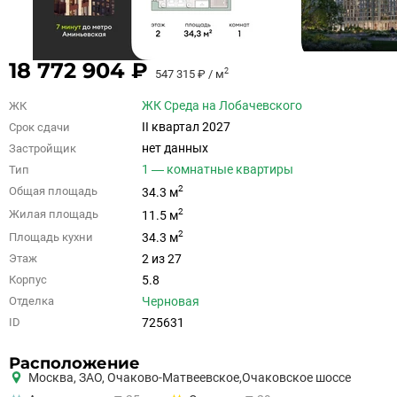
18 772 904 ₽
2
547 315 ₽ / м
ЖК Среда на Лобачевского
ЖК
II квартал 2027
Срок сдачи
нет данных
Застройщик
1 — комнатные квартиры
Тип
2
Общая площадь
34.3 м
2
Жилая площадь
11.5 м
2
Площадь кухни
34.3 м
2 из 27
Этаж
5.8
Корпус
Черновая
Отделка
725631
ID
Расположение
Москва,
ЗАО
,
Очаково-Матвеевское,
Очаковское шоссе