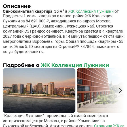
Описание
2
Однокомнатная квартира, 55 м
в
ЖК Коллекция Лужники
от
Продается 1-комн. квартира в новостройке ЖК Коллекция
Лужники за 84 691 000 ₽, находящаяся по адресу Москва,
Центральный (ЦАО), Хамовники, Лужнецкая наб. Строится
компанией СЗ Грандсоюзинвест. Квартира сдается в 4 квартале
2027 года с черновой отделкой, в 14 минутах пешком от станции
метрополитена Воробьёвы горы. Общая площадь квартиры - 55
кв. м. Этаж 5. ID квартиры на СтройкиРУ 737864, назовите его
когда будете звонить.
Подробнее о
ЖК Коллекция Лужники
“Коллекция Лужники” - премиальный жилой комплекс в
историческом центре Москвы, в районе Хамовники на
Лужнецкой набережной. Архитектурная концепция комплекса
Страница ЖК >>