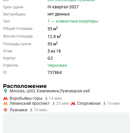
IV квартал 2027
Срок сдачи
нет данных
Застройщик
1 — комнатные квартиры
Тип
2
Общая площадь
55 м
2
Жилая площадь
12.8 м
2
Площадь кухни
55 м
5 из 18
Этаж
G2
Корпус
Черновая
Отделка
737864
ID
Расположение
Москва,
ЦАО
,
Хамовники,
Лужнецкая наб
Воробьёвы горы
14 мин.
Ленинский проспект
20 мин.
Спортивная
14 мин.
Лужники
18 мин.