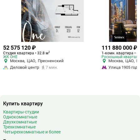
52 575 120 ₽
111 880 000 ₽
2
Студия квартира • 32.8 м
1-комн. квартира • 6
ЖК ОНЕ
Роскошный квартал L
Москва
,
ЦАО
,
Пресненский
Москва
,
ЦАО
,
П
Деловой центр
7 мин.
Улица 1905 года
Купить квартиру
Квартиры-студии
Однокомнатные
Двухкомнатные
Трехкомнатные
Четырехкомнатные и более