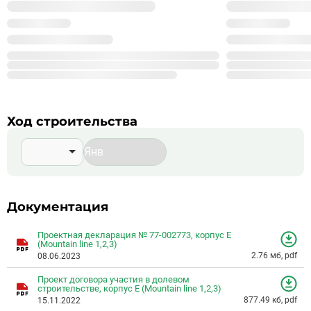
отдельным входом для персонала В пешей доступности от
%_YEAR_%
комплекса расположены школы, детские сады, магазины,
Год основания
99
конноспортивный клуб, школа боевых искусств, каток, дворец
Сдано корпусов в 9 ЖК
999
водных видов спорта с аквапарком, салонами красоты и
Строится корпусов в 99 ЖК
ресторанами Пешком за 15 минут можно дойти до
Подробнее о %_NAME_%
“Новодевичьего монастыря”, усадьбы Трубецких в Хамовниках,
“Нескучного сада” и природного заказника “Воробьевы горы”.
Ход строительства
Документация
Проектная декларация № 77-002773, корпус Е
(Mountain line 1,2,3)
2.76 мб, pdf
08.06.2023
Проект договора участия в долевом
строительстве, корпус Е (Mountain line 1,2,3)
877.49 кб, pdf
15.11.2022