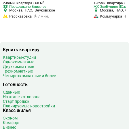
2
2-комн. квартира • 68 м
1-комн. квартира • 3
ЖК Переделкино Ближнее
ЖК ЭкоБунино (Южно
Москва
,
НАО
,
Внуковское
Москва
,
НАО
,
С
Рассказовка
7 мин.
Коммунарка
Купить квартиру
Квартиры-студии
Однокомнатные
Двухкомнатные
Трехкомнатные
Четырехкомнатные и более
Готовность
Сданные
На этапе котлована
Старт продаж
Планируемые новостройки
Класс жилья
Эконом
Комфорт
Бизнес