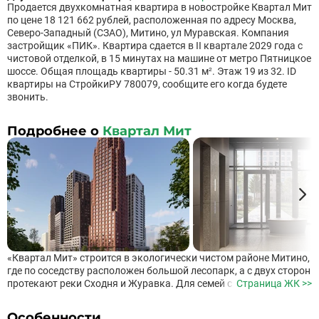
Продается двухкомнатная квартира в новостройке Квартал Мит
по цене 18 121 662 рублей, расположенная по адресу Москва,
Северо-Западный (СЗАО), Митино, ул Муравская. Компания
застройщик «ПИК». Квартира сдается в II квартале 2029 года с
чистовой отделкой, в 15 минутах на машине от метро Пятницкое
шоссе. Общая площадь квартиры - 50.31 м². Этаж 19 из 32. ID
квартиры на СтройкиРУ 780079, сообщите его когда будете
звонить.
Подробнее о
Квартал Мит
«Квартал Мит» строится в экологически чистом районе Митино,
где по соседству расположен большой лесопарк, а с двух сторон
протекают реки Сходня и Журавка. Для семей с детьми здесь
Страница ЖК >>
появится школа и два детских сада.В 20 минутах пешком
находится станция метро «Пятницкое шоссе», а за 10 минут на
Особенности