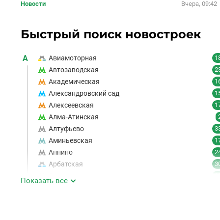
Новости
Вчера, 09:42
Быстрый поиск новостроек
А
Авиамоторная
1
Автозаводская
2
Академическая
1
Александровский сад
1
Алексеевская
1
Алма-Атинская
Алтуфьево
3
Аминьевская
1
Аннино
2
Арбатская
3
Аэропорт
1
Показать все
Аэропорт Внуково
Б
Бабушкинская
4
Багратионовская
1