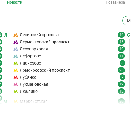
Новости
Позавчера
Ме
Л
С
8
Ленинский проспект
16
3
Лермонтовский проспект
16
6
Лесопарковая
10
5
Лефортово
11
7
Лианозово
3
2
Ломоносовский проспект
26
3
Лубянка
7
7
Лухмановская
19
4
Люблино
13
0
М
Марксистская
20
6
Марьина Роща
19
7
Марьино
8
9
Маяковская
21
6
Медведково
61