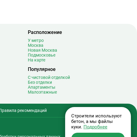
Сретенский бульвар
12
Стахановская
16
Строгино
30
Студенческая
8
Суворовская
0
Расположение
Сухаревская
17
У метро
Москва
Сходненская
12
Новая Москва
Подмосковье
Таганская
20
На карте
Тверская
20
Популярное
Театральная
7
С чистовой отделкой
Текстильщики
9
Без отделки
Телецентр
6
Апартаменты
Малоэтажные
Терехово
1
Технопарк
14
Тёплый Стан
15
Правила рекомендаций
Тимирязевская
13
Строители используют
бетон, а мы файлы
Третьяковская
32
куки.
Подробнее
Тропарёво
18
бработки персональных данных
.
17