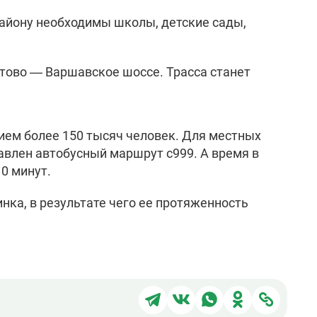
району необходимы школы, детские сады,
тово — Варшавское шоссе. Трасса станет
ием более 150 тысяч человек. Для местных
авлен автобусный маршрут с999. А время в
0 минут.
ка, в результате чего ее протяженность
Поделиться
Поделиться
Поделиться
Поделиться
Подели
в
в
в
в
через