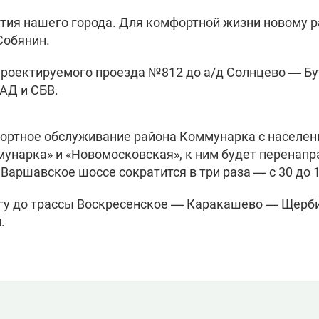
тия нашего города. Для комфортной жизни новому 
 Собянин.
роектируемого проезда №812 до а/д Солнцево — Бу
АД и СБВ.
портное обслуживание района Коммунарка с населен
мунарка» и «Новомосковская», к ним будет перенапр
аршавское шоссе сократится в три раза — с 30 до 1
огу до трассы Воскресенское — Каракашево — Щербин
.