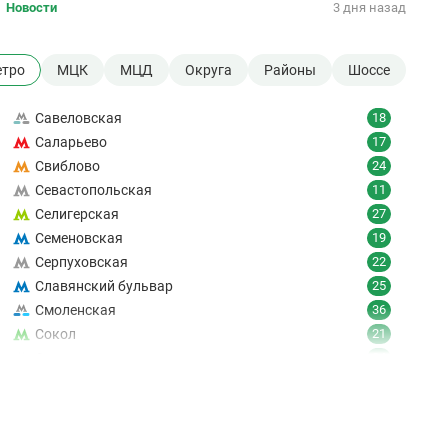
Новости
3 дня назад
тро
МЦК
МЦД
Округа
Районы
Шоссе
Савеловская
18
Саларьево
17
Свиблово
24
Севастопольская
11
Селигерская
27
Семеновская
19
Серпуховская
22
Славянский бульвар
25
Смоленская
36
Сокол
21
Сокольники
24
Солнцево
9
Спартак
18
Спортивная
19