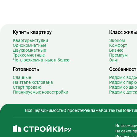
Баррикадная
2
Бауманская
2
Беговая
1
Беломорская
2
Купить квартиру
Класс жиль
Белорусская
2
Квартиры-студии
Эконом
Беляево
1
Однокомнатные
Комфорт
Бибирево
1
Двухкомнатные
Бизнес
Трехкомнатные
Премиум
Библиотека имени Ленина
1
Четырехкомнатные и более
Элит
Битцевский парк
Готовность
Особенност
Борисово
Сданные
Рядом с вод
Боровицкая
1
На этапе котлована
Рядом с парк
Боровское шоссе
1
Старт продаж
Рядом со шк
Планируемые новостройки
Рядом с детс
Ботанический сад
2
Братиславская
1
Бульвар Адмирала Ушакова
Вся недвижимость
О проекте
Реклама
Контакты
Полити
Бульвар Дмитрия Донского
2
Бульвар Рокоссовского
2
Информаци
Бунинская аллея
1
На сайте 
Используя 
1