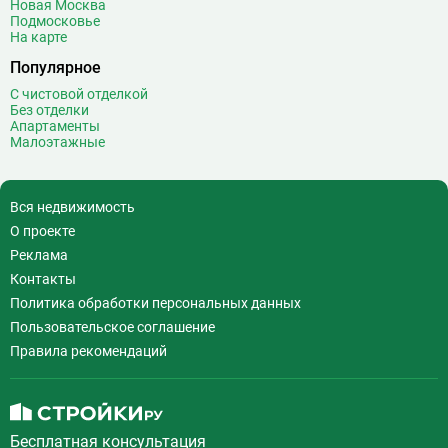
Новая Москва
Воронцовская
6
Подмосковье
На карте
Выставочная
16
Популярное
Выставочный центр
17
Выхино
20
С чистовой отделкой
Без отделки
Г
Генерала Тюленева
0
Апартаменты
Малоэтажные
Говорово
14
Д
Давыдково
14
Деловой центр
26
Вся недвижимость
Динамо
20
О проекте
Дмитровская
16
Реклама
Добрынинская
17
Контакты
Домодедовская
37
Политика обработки персональных данных
Дорогомиловская
0
Пользовательское соглашение
Достоевская
8
Правила рекомендаций
Дубровка
14
Ж
Жулебино
43
Бесплатная консультация
З
Зюзино
1