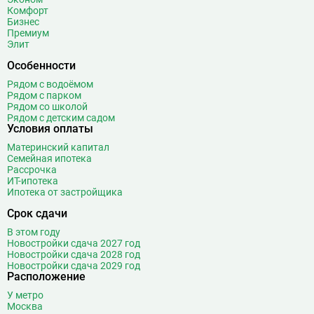
Ботанический сад
Комфорт
Братиславская
12
Бизнес
Премиум
Бульвар Адмирала Ушакова
5
Элит
Бульвар Дмитрия Донского
20
Особенности
Бульвар Рокоссовского
22
Рядом с водоёмом
Бунинская аллея
15
Рядом с парком
Бутырская
13
Рядом со школой
Рядом с детским садом
В
Вавиловская
1
Условия оплаты
Варшавская
2
Материнский капитал
Семейная ипотека
ВДНХ
31
Рассрочка
Верхние Лихоборы
18
ИТ-ипотека
Ипотека от застройщика
Владыкино
15
Водный стадион
28
Срок сдачи
Войковская
26
В этом году
Волгоградский проспект
11
Новостройки сдача 2027 год
Новостройки сдача 2028 год
Волжская
12
Новостройки сдача 2029 год
Расположение
Волоколамская
28
Волхонка
0
У метро
Москва
Воробьёвы горы
10