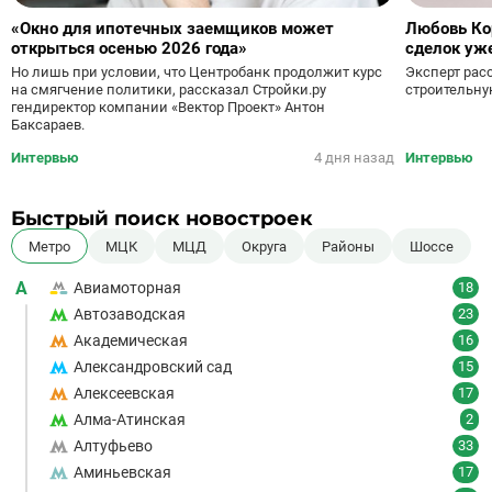
«Окно для ипотечных заемщиков может
Любовь Ко
открыться осенью 2026 года»
сделок уж
Но лишь при условии, что Центробанк продолжит курс
Эксперт рас
на смягчение политики, рассказал Стройки.ру
строительну
гендиректор компании «Вектор Проект» Антон
Баксараев.
Интервью
4 дня назад
Интервью
Быстрый поиск новостроек
Метро
МЦК
МЦД
Округа
Районы
Шоссе
А
Авиамоторная
18
Автозаводская
23
Академическая
16
Александровский сад
15
Алексеевская
17
Алма-Атинская
2
Алтуфьево
33
Аминьевская
17