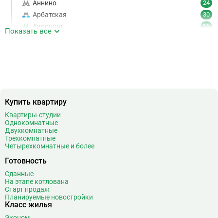
Аннино
24
Арбатская
30
Аэропорт
16
Показать все
Аэропорт Внуково
7
Б
Бабушкинская
49
Багратионовская
16
Баррикадная
21
Бауманская
25
Купить квартиру
Беговая
11
Беломорская
24
Квартиры-студии
Однокомнатные
Белорусская
23
Двухкомнатные
Беляево
11
Трехкомнатные
Четырехкомнатные и более
Бибирево
19
Библиотека имени Ленина
14
Готовность
Битцевский парк
3
Сданные
На этапе котлована
Борисово
3
Старт продаж
Боровицкая
15
Планируемые новостройки
Класс жилья
Боровское шоссе
12
Эконом
20