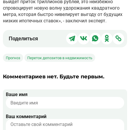
выйдет приток триллионов рублей, это неизбежно
спровоцирует новую волну удорожания квадратного
метра, которая быстро нивелирует выгоду от будущих
низких ипотечных ставок», - заключил эксперт.
Поделиться
Поделиться
Поделиться
Поделит
Под
Поделиться
в
в
в
в
чер
Telegram
ВКонтакте
WhatsApp
Однокла
ссы
Прогноз
Переток депозитов в недвижимость
Комментариев нет. Будьте первым.
Ваше имя
Ваш комментарий