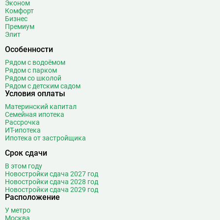
Эконом
Ботанический сад
20
Комфорт
Братиславская
12
Бизнес
Премиум
Бульвар Адмирала Ушакова
5
Элит
Бульвар Дмитрия Донского
20
Особенности
Бульвар Рокоссовского
22
Рядом с водоёмом
Бунинская аллея
15
Рядом с парком
Бутырская
13
Рядом со школой
Рядом с детским садом
В
Вавиловская
1
Условия оплаты
Варшавская
2
Материнский капитал
Семейная ипотека
ВДНХ
31
Рассрочка
Верхние Лихоборы
18
ИТ-ипотека
Ипотека от застройщика
Владыкино
15
Водный стадион
28
Срок сдачи
Войковская
26
В этом году
Волгоградский проспект
11
Новостройки сдача 2027 год
Новостройки сдача 2028 год
Волжская
12
Новостройки сдача 2029 год
Расположение
Волоколамская
28
Волхонка
0
У метро
Москва