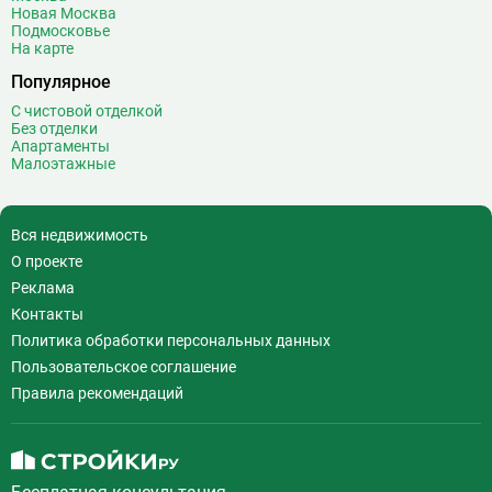
Воробьёвы горы
10
Новая Москва
Воронцовская
6
Подмосковье
На карте
Выставочная
16
Популярное
Выставочный центр
17
Выхино
20
С чистовой отделкой
Без отделки
Г
Генерала Тюленева
0
Апартаменты
Малоэтажные
Говорово
14
Д
Давыдково
14
Деловой центр
26
Вся недвижимость
Динамо
20
О проекте
Дмитровская
16
Реклама
Добрынинская
17
Контакты
Домодедовская
37
Политика обработки персональных данных
Дорогомиловская
0
Пользовательское соглашение
Достоевская
8
Правила рекомендаций
Дубровка
14
Ж
Жулебино
43