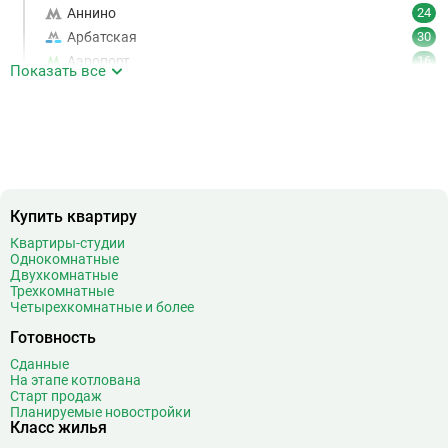
Аннино
24
Арбатская
30
Аэропорт
16
Показать все
Аэропорт Внуково
7
Б
Бабушкинская
49
Багратионовская
16
Баррикадная
21
Бауманская
25
Купить квартиру
Беговая
11
Беломорская
24
Квартиры-студии
Однокомнатные
Белорусская
23
Двухкомнатные
Беляево
11
Трехкомнатные
Четырехкомнатные и более
Бибирево
19
Библиотека имени Ленина
14
Готовность
Битцевский парк
3
Сданные
На этапе котлована
Борисово
3
Старт продаж
Боровицкая
15
Планируемые новостройки
Класс жилья
Боровское шоссе
12