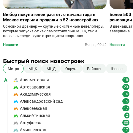
Выбор покупателей растёт: с начала года в
Более 500
Москве открыли продажи в 52 новостройках
реновации 
Основной драйвер — крупные системные девелоперы,
В двенадцат
которые запускают как самостоятельные ЖК, так и
завершена.
новые очереди в уже строящихся кварталах
Новости
Вчера, 09:42
Новости
Быстрый поиск новостроек
Метро
МЦК
МЦД
Округа
Районы
Шоссе
А
Авиамоторная
18
Автозаводская
23
Академическая
16
Александровский сад
15
Алексеевская
17
Алма-Атинская
2
Алтуфьево
33
Аминьевская
17