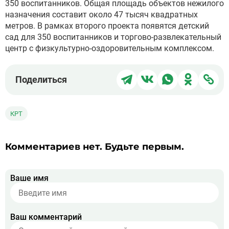
350 воспитанников. Общая площадь объектов нежилого
назначения составит около 47 тысяч квадратных
метров. В рамках второго проекта появятся детский
сад для 350 воспитанников и торгово-развлекательный
центр с физкультурно-оздоровительным комплексом.
Поделиться
Поделиться
Поделиться
Поделит
Под
Поделиться
в
в
в
в
чер
Telegram
ВКонтакте
WhatsApp
Однокла
ссы
КРТ
Комментариев нет. Будьте первым.
Ваше имя
Ваш комментарий