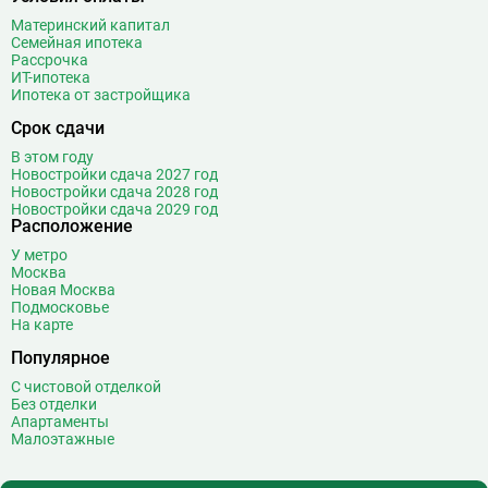
Варшавская
2
Материнский капитал
Семейная ипотека
ВДНХ
31
Рассрочка
Верхние Лихоборы
18
ИТ-ипотека
Ипотека от застройщика
Владыкино
15
Водный стадион
28
Срок сдачи
Войковская
26
В этом году
Волгоградский проспект
11
Новостройки сдача 2027 год
Новостройки сдача 2028 год
Волжская
12
Новостройки сдача 2029 год
Расположение
Волоколамская
28
Волхонка
0
У метро
Москва
Воробьёвы горы
10
Новая Москва
Воронцовская
6
Подмосковье
На карте
Выставочная
16
Популярное
Выставочный центр
17
Выхино
20
С чистовой отделкой
Без отделки
Г
Генерала Тюленева
0
Апартаменты
Малоэтажные
Говорово
14
Д
Давыдково
14