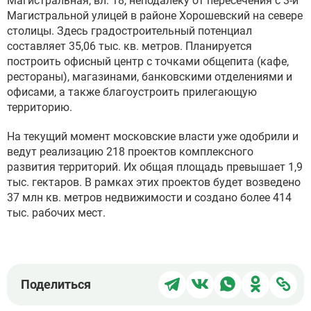
Магистральная, вл. 18, неподалеку от пересечения с 3-й
Магистральной улицей в районе Хорошевский на севере
столицы. Здесь градостроительный потенциал
составляет 35,06 тыс. кв. метров. Планируется
построить офисный центр с точками общепита (кафе,
рестораны), магазинами, банковскими отделениями и
офисами, а также благоустроить прилегающую
территорию.
На текущий момент московские власти уже одобрили и
ведут реализацию 218 проектов комплексного
развития территорий. Их общая площадь превышает 1,9
тыс. гектаров. В рамках этих проектов будет возведено
37 млн кв. метров недвижимости и создано более 414
тыс. рабочих мест.
Поделиться
Поделиться
Поделиться
Поделит
Под
Поделиться
в
в
в
в
чер
Telegram
ВКонтакте
WhatsApp
Однокла
ссы