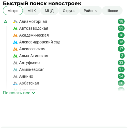
Быстрый поиск новостроек
Метро
МЦК
МЦД
Округа
Районы
Шоссе
А
Авиамоторная
18
Автозаводская
23
Академическая
16
Александровский сад
15
Алексеевская
17
Алма-Атинская
2
Алтуфьево
33
Аминьевская
17
Аннино
24
Арбатская
30
Аэропорт
16
Показать все
Аэропорт Внуково
7
Б
Бабушкинская
49
Багратионовская
16
Баррикадная
21
Бауманская
25