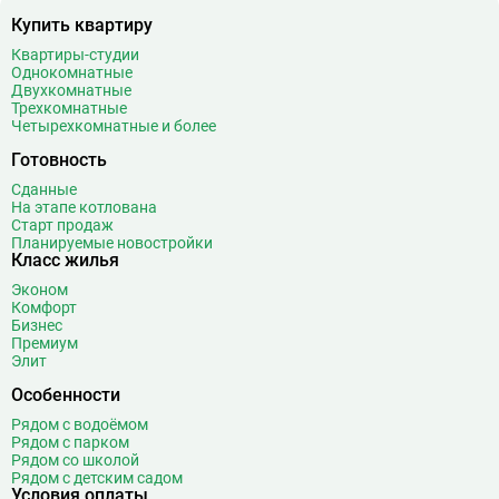
Купить квартиру
Беговая
11
Беломорская
24
Квартиры-студии
Однокомнатные
Белорусская
23
Двухкомнатные
Беляево
11
Трехкомнатные
Четырехкомнатные и более
Бибирево
19
Библиотека имени Ленина
14
Готовность
Битцевский парк
3
Сданные
На этапе котлована
Борисово
3
Старт продаж
Боровицкая
15
Планируемые новостройки
Класс жилья
Боровское шоссе
12
Эконом
Ботанический сад
20
Комфорт
Братиславская
12
Бизнес
Премиум
Бульвар Адмирала Ушакова
5
Элит
Бульвар Дмитрия Донского
20
Особенности
Бульвар Рокоссовского
22
Рядом с водоёмом
Бунинская аллея
15
Рядом с парком
Бутырская
13
Рядом со школой
Рядом с детским садом
В
Вавиловская
1
Условия оплаты