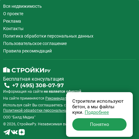
Деловой центр
26
Вся недвижимость
Динамо
20
О проекте
Дмитровская
16
Реклама
Добрынинская
17
Контакты
Домодедовская
37
Политика обработки персональных данных
Дорогомиловская
0
Пользовательское соглашение
Достоевская
8
Правила рекомендаций
Дубровка
14
Ж
Жулебино
43
Бесплатная консультация
З
Зюзино
1
+7 (495) 308-07-97
Зябликово
13
Информация на сайте
не является офертой.
И
Измайловская
14
На сайте применяются
Рекомендательные технологии
.
Строители используют
Используя сайт Вы соглашаетесь с
Пользовательским соглашением
и
бетон, а мы файлы
К
Калужская
26
Политикой обработки персональных данных
.
куки.
Подробнее
Кантемировская
12
ООО “Билд Медиа”
Понятно
© 2026, СтройкиРу. Независимая витрина недвижимости России.
Каховская
1
Каширская
8