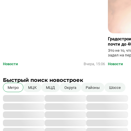
Градостро
почти до 4
Это не то, ч
задел на пе
Новости
Вчера, 15:06
Новости
Быстрый поиск новостроек
Метро
МЦК
МЦД
Округа
Районы
Шоссе