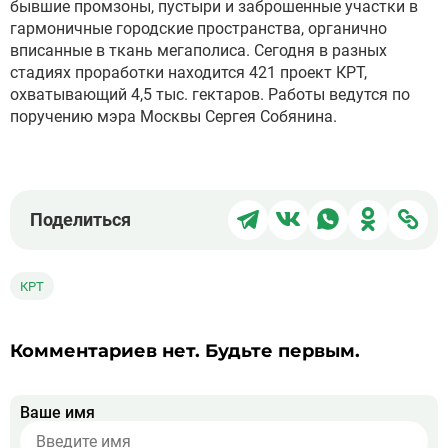
бывшие промзоны, пустыри и заброшенные участки в
гармоничные городские пространства, органично
вписанные в ткань мегаполиса. Сегодня в разных
стадиях проработки находится 421 проект КРТ,
охватывающий 4,5 тыс. гектаров. Работы ведутся по
поручению мэра Москвы Сергея Собянина.
Поделиться
Поделиться
Поделиться
Поделит
Под
Поделиться
в
в
в
в
чер
Telegram
ВКонтакте
WhatsApp
Однокла
ссы
КРТ
Комментариев нет. Будьте первым.
Ваше имя