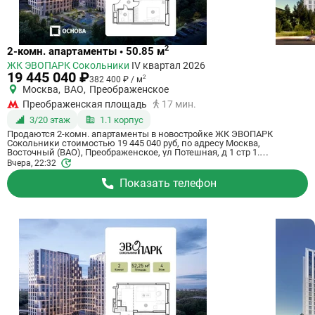
Ссылка
2
2-комн. апартаменты • 50.85 м
на
ЖК ЭВОПАРК Сокольники
IV квартал 2026
квартиру
19 445 040 ₽
2
382 400 ₽ / м
Москва
,
ВАО
,
Преображенское
Преображенская площадь
17 мин.
3/20 этаж
1.1 корпус
Продаются 2-комн. апартаменты в новостройке ЖК ЭВОПАРК
Сокольники стоимостью 19 445 040 руб, по адресу Москва,
Восточный (ВАО), Преображенское, ул Потешная, д 1 стр 1.
Застройщик Основа, ГК. Апартаменты сдаются в 4 квартале 2026 года
Вчера, 22:32
в 17 минутах пешком от станции метро Преображенская площадь.
Общая площадь апартаментов - 50.85 кв. м. Этаж 3 из 20. ID
Показать телефон
апартаментов на СтройкиРУ 825505, скажите его когда будете
звонить.