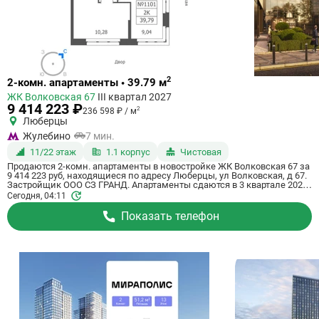
Ссылка
2
2-комн. апартаменты • 39.79 м
на
ЖК Волковская 67
III квартал 2027
квартиру
9 414 223 ₽
2
236 598 ₽ / м
Люберцы
Жулебино
7 мин.
11/22 этаж
1.1 корпус
Чистовая
Продаются 2-комн. апартаменты в новостройке ЖК Волковская 67 за
9 414 223 руб, находящиеся по адресу Люберцы, ул Волковская, д 67.
Застройщик ООО СЗ ГРАНД. Апартаменты сдаются в 3 квартале 2027
года с чистовой отделкой, в 20 минутах на машине от станции
Сегодня, 04:11
метрополитена Некрасовка. Общая площадь апартаментов - 39.79 кв.
м. Этаж 11 из 21. ID апартаментов на СтройкиРУ 725276, назовите его
Показать телефон
когда будете звонить.