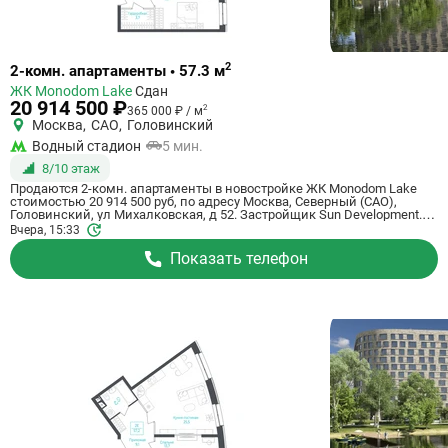
Ссылка
2
2-комн. апартаменты • 57.3 м
на
ЖК Monodom Lake
Сдан
квартиру
20 914 500 ₽
2
365 000 ₽ / м
Москва
,
САО
,
Головинский
Водный стадион
5 мин.
8/10 этаж
Продаются 2-комн. апартаменты в новостройке ЖК Monodom Lake
стоимостью 20 914 500 руб, по адресу Москва, Северный (САО),
Головинский, ул Михалковская, д 52. Застройщик Sun Development.
Апартаменты сдаются в 1 квартале 2024 года в 5 минутах на машине
Вчера, 15:33
от станции метро Водный стадион. Общая площадь апартаментов -
57.3 кв. м. Этаж 8 из 10. ID апартаментов на СтройкиРУ 735335,
Показать телефон
скажите его когда будете звонить.