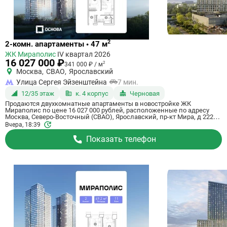
Ссылка
2
2-комн. апартаменты • 47 м
на
ЖК Мираполис
IV квартал 2026
квартиру
16 027 000 ₽
2
341 000 ₽ / м
Москва
,
СВАО
,
Ярославский
Улица Сергея Эйзенштейна
7 мин.
12/35 этаж
к. 4 корпус
Черновая
Продаются двухкомнатные апартаменты в новостройке ЖК
Мираполис по цене 16 027 000 рублей, расположенные по адресу
Москва, Северо-Восточный (СВАО), Ярославский, пр-кт Мира, д 222/1.
Компания застройщик Основа, ГК. Апартаменты сдаются в IV
Вчера, 18:39
квартале 2026 года с черновой отделкой, в 11 минутах на машине от
метро Ботанический сад. Общая площадь апартаментов - 47 м². Этаж
Показать телефон
12 из 35. ID апартаментов на СтройкиРУ 757663, сообщите его когда
будете звонить.