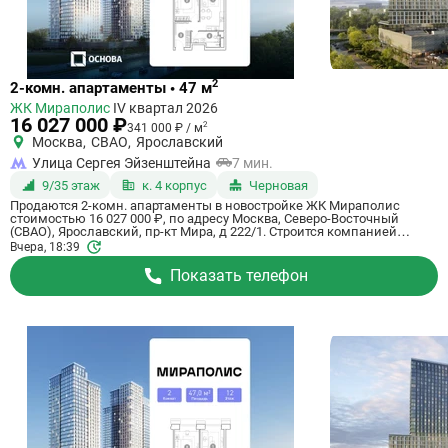
Ссылка
2
2-комн. апартаменты • 47 м
на
ЖК Мираполис
IV квартал 2026
квартиру
16 027 000 ₽
2
341 000 ₽ / м
Москва
,
СВАО
,
Ярославский
Улица Сергея Эйзенштейна
7 мин.
9/35 этаж
к. 4 корпус
Черновая
Продаются 2-комн. апартаменты в новостройке ЖК Мираполис
стоимостью 16 027 000 ₽, по адресу Москва, Северо-Восточный
(СВАО), Ярославский, пр-кт Мира, д 222/1. Строится компанией
Основа, ГК. Апартаменты сдаются в 4 квартале 2026 года с черновой
Вчера, 18:39
отделкой, в 11 минутах на машине от станции метро Ботанический
сад. Общая площадь апартаментов - 47 кв. м. Этаж 9 из 35. ID
Показать телефон
апартаментов на СтройкиРУ 757667, скажите его когда будете
звонить.