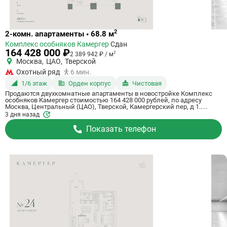
Ссылка
2
2-комн. апартаменты • 68.8 м
на
Комплекс особняков Камергер
Сдан
квартиру
164 428 000 ₽
2
2 389 942 ₽ / м
Москва
,
ЦАО
,
Тверской
Охотный ряд
6 мин.
1/6 этаж
Орден корпус
Чистовая
Продаются двухкомнатные апартаменты в новостройке Комплекс
особняков Камергер стоимостью 164 428 000 рублей, по адресу
Москва, Центральный (ЦАО), Тверской, Камергерский пер, д 1.
Компания застройщик ENGEO Development. Апартаменты сдаются в
3 дня назад
III квартале 2026 года с чистовой отделкой, в 6 минутах пешком от
станции метро Охотный ряд. Общая площадь апартаментов - 68.8 м².
Показать телефон
Этаж 1. ID апартаментов на СтройкиРУ 653765, скажите его когда
будете звонить.