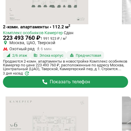
Ссылка
2
2-комн. апартаменты • 112.2 м
на
Комплекс особняков Камергер
Сдан
квартиру
223 493 760 ₽
2
1 991 923 ₽ / м
Москва
,
ЦАО
,
Тверской
Охотный ряд
6 мин.
2/6 этаж
Эпоха корпус
Предчистовая
Продаются 2-комн. апартаменты в новостройке Комплекс особняков
Камергер по цене 223 493 760 ₽, расположенные по адресу Москва,
Центральный (ЦАО), Тверской, Камергерский пер, д 1. Строится
компанией ENGEO Development. Апартаменты сдаются в 3 квартале
3 дня назад
2026 года с предчистовой отделкой, в 6 минутах пешком от метро
Охотный ряд. Общая площадь апартаментов - 112.2 кв. м. Этаж 2. ID
Показать телефон
апартаментов на СтройкиРУ 653786, сообщите его когда будете
звонить.