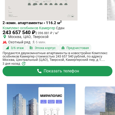
Ссылка
2
2-комн. апартаменты • 116.2 м
на
Комплекс особняков Камергер
Сдан
квартиру
243 657 540 ₽
2
2 096 881 ₽ / м
Москва
,
ЦАО
,
Тверской
Охотный ряд
6 мин.
3/6 этаж
Эпоха корпус
Предчистовая
Продаются двухкомнатные апартаменты в новостройке Комплекс
особняков Камергер стоимостью 243 657 540 рублей, по адресу
Москва, Центральный (ЦАО), Тверской, Камергерский пер, д 1.
Компания застройщик ENGEO Development. Апартаменты сдаются в
3 дня назад
III квартале 2026 года с предчистовой отделкой, в 6 минутах пешком
от станции метро Охотный ряд. Общая площадь апартаментов - 116.2
Показать телефон
м². Этаж 3. ID апартаментов на СтройкиРУ 653789, скажите его когда
будете звонить.