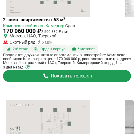
Ссылка
2
2-комн. апартаменты • 68 м
на
Комплекс особняков Камергер
Сдан
квартиру
170 060 000 ₽
2
2 500 882 ₽ / м
Москва
,
ЦАО
,
Тверской
Охотный ряд
6 мин.
2/6 этаж
Орден корпус
Чистовая
Продаются двухкомнатные апартаменты в новостройке Комплекс
особняков Камергер по цене 170 060 000 р, расположенные по адресу
Москва, Центральный (ЦАО), Тверской, Камергерский пер, д 1.
Застройщик дома ENGEO Development. Апартаменты сдаются в III
3 дня назад
квартале 2026 года с чистовой отделкой, в 6 минутах пешком от
метро Охотный ряд. Общая площадь апартаментов - 68 м². Этаж 2. ID
Показать телефон
апартаментов на СтройкиРУ 653766, сообщите его когда будете
звонить.