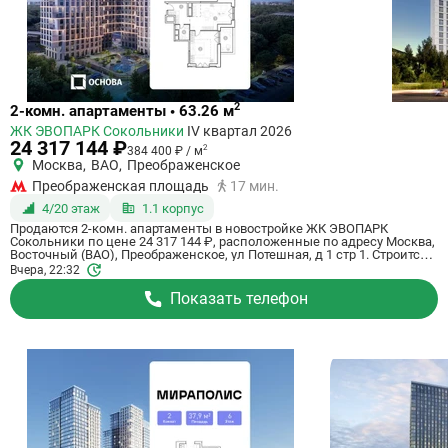
Ссылка
2
2-комн. апартаменты • 63.26 м
на
ЖК ЭВОПАРК Сокольники
IV квартал 2026
квартиру
24 317 144 ₽
2
384 400 ₽ / м
Москва
,
ВАО
,
Преображенское
Преображенская площадь
17 мин.
4/20 этаж
1.1 корпус
Продаются 2-комн. апартаменты в новостройке ЖК ЭВОПАРК
Сокольники по цене 24 317 144 ₽, расположенные по адресу Москва,
Восточный (ВАО), Преображенское, ул Потешная, д 1 стр 1. Строится
компанией Основа, ГК. Апартаменты сдаются в 4 квартале 2026 года
Вчера, 22:32
в 17 минутах пешком от метро Преображенская площадь. Общая
площадь апартаментов - 63.26 кв. м. Этаж 4 из 20. ID апартаментов на
Показать телефон
СтройкиРУ 696396, сообщите его когда будете звонить.