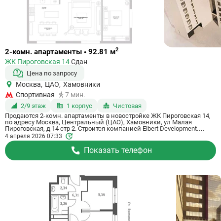
Ссылка
2
2-комн. апартаменты • 92.81 м
на
ЖК Пироговская 14
Сдан
квартиру
Цена по запросу
Москва
,
ЦАО
,
Хамовники
Спортивная
7 мин.
2/9 этаж
1 корпус
Чистовая
Продаются 2-комн. апартаменты в новостройке ЖК Пироговская 14,
по адресу Москва, Центральный (ЦАО), Хамовники, ул Малая
Пироговская, д 14 стр 2. Строится компанией Elbert Development.
Апартаменты сдаются в 3 квартале 2022 года с чистовой отделкой, в
4 апреля 2026 07:33
7 минутах пешком от станции метро Спортивная. Общая площадь
апартаментов - 92.81 кв. м. Этаж 2. ID апартаментов на СтройкиРУ
Показать телефон
564756, скажите его когда будете звонить.