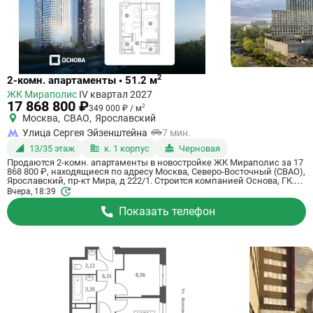
Ссылка
2
2-комн. апартаменты • 51.2 м
на
ЖК Мираполис
IV квартал 2027
квартиру
17 868 800 ₽
2
349 000 ₽ / м
Москва
,
СВАО
,
Ярославский
Улица Сергея Эйзенштейна
7 мин.
13/35 этаж
к. 1 корпус
Черновая
Продаются 2-комн. апартаменты в новостройке ЖК Мираполис за 17
868 800 ₽, находящиеся по адресу Москва, Северо-Восточный (СВАО),
Ярославский, пр-кт Мира, д 222/1. Строится компанией Основа, ГК.
Апартаменты сдаются в 4 квартале 2027 года с черновой отделкой, в
Вчера, 18:39
11 минутах на машине от станции метрополитена Ботанический сад.
Общая площадь апартаментов - 51.2 кв. м. Этаж 13 из 33. ID
Показать телефон
апартаментов на СтройкиРУ 765691, назовите его когда будете
звонить.