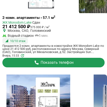
Ссылка
2
2-комн. апартаменты • 57.1 м
на
ЖК Monodom Lake
Сдан
квартиру
21 412 500 ₽
2
375 000 ₽ / м
Москва
,
САО
,
Головинский
Водный стадион
5 мин.
10/10 этаж
Продаются 2-комн. апартаменты в новостройке ЖК Monodom Lake по
цене 21 412 500 руб, расположенные по адресу Москва, Северный
(САО), Головинский, ул Михалковская, д 52. Застройщик Sun
Development. Апартаменты сдаются в 1 квартале 2024 года в 5
Вчера, 15:33
минутах на машине от метро Водный стадион. Общая площадь
апартаментов - 57.1 кв. м. Этаж 10 из 10. ID апартаментов на
Показать телефон
СтройкиРУ 735336, сообщите его когда будете звонить.