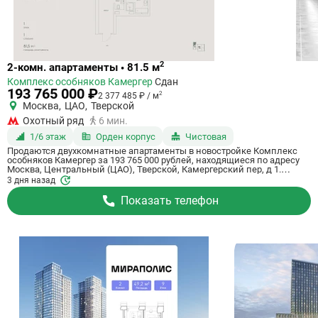
Ссылка
2
2-комн. апартаменты • 81.5 м
на
Комплекс особняков Камергер
Сдан
квартиру
193 765 000 ₽
2
2 377 485 ₽ / м
Москва
,
ЦАО
,
Тверской
Охотный ряд
6 мин.
1/6 этаж
Орден корпус
Чистовая
Продаются двухкомнатные апартаменты в новостройке Комплекс
особняков Камергер за 193 765 000 рублей, находящиеся по адресу
Москва, Центральный (ЦАО), Тверской, Камергерский пер, д 1.
Компания застройщик ENGEO Development. Апартаменты сдаются в
3 дня назад
III квартале 2026 года с чистовой отделкой, в 6 минутах пешком от
станции метрополитена Охотный ряд. Общая площадь апартаментов
Показать телефон
- 81.5 м². Этаж 1. ID апартаментов на СтройкиРУ 653767, назовите его
когда будете звонить.