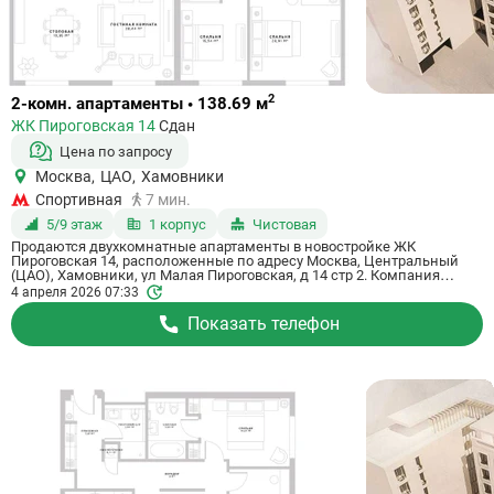
Ссылка
2
2-комн. апартаменты • 138.69 м
на
ЖК Пироговская 14
Сдан
квартиру
Цена по запросу
Москва
,
ЦАО
,
Хамовники
Спортивная
7 мин.
5/9 этаж
1 корпус
Чистовая
Продаются двухкомнатные апартаменты в новостройке ЖК
Пироговская 14, расположенные по адресу Москва, Центральный
(ЦАО), Хамовники, ул Малая Пироговская, д 14 стр 2. Компания
застройщик Elbert Development. Апартаменты сдаются в III квартале
4 апреля 2026 07:33
2022 года с чистовой отделкой, в 7 минутах пешком от метро
Спортивная. Общая площадь апартаментов - 138.69 м². Этаж 5. ID
Показать телефон
апартаментов на СтройкиРУ 564757, сообщите его когда будете
звонить.