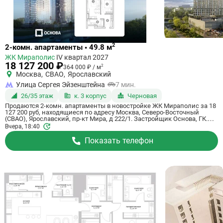
Ссылка
2
2-комн. апартаменты • 49.8 м
на
ЖК Мираполис
IV квартал 2027
квартиру
18 127 200 ₽
2
364 000 ₽ / м
Москва
,
СВАО
,
Ярославский
Улица Сергея Эйзенштейна
7 мин.
26/35 этаж
к. 3 корпус
Черновая
Продаются 2-комн. апартаменты в новостройке ЖК Мираполис за 18
127 200 руб, находящиеся по адресу Москва, Северо-Восточный
(СВАО), Ярославский, пр-кт Мира, д 222/1. Застройщик Основа, ГК.
Апартаменты сдаются в 4 квартале 2027 года с черновой отделкой, в
Вчера, 18:40
11 минутах на машине от станции метрополитена Ботанический сад.
Общая площадь апартаментов - 49.8 кв. м. Этаж 26 из 35. ID
Показать телефон
апартаментов на СтройкиРУ 765698, назовите его когда будете
звонить.