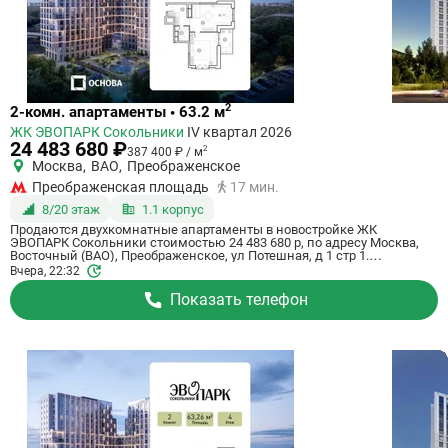
Ссылка
2
2-комн. апартаменты • 63.2 м
на
ЖК ЭВОПАРК Сокольники
IV квартал 2026
квартиру
24 483 680 ₽
2
387 400 ₽ / м
Москва
,
ВАО
,
Преображенское
Преображенская площадь
17 мин.
8/20 этаж
1.1 корпус
Продаются двухкомнатные апартаменты в новостройке ЖК
ЭВОПАРК Сокольники стоимостью 24 483 680 р, по адресу Москва,
Восточный (ВАО), Преображенское, ул Потешная, д 1 стр 1.
Застройщик дома Основа, ГК. Апартаменты сдаются в IV квартале
Вчера, 22:32
2026 года в 17 минутах пешком от станции метро Преображенская
площадь. Общая площадь апартаментов - 63.2 м². Этаж 8 из 20. ID
Показать телефон
апартаментов на СтройкиРУ 696397, скажите его когда будете
звонить.