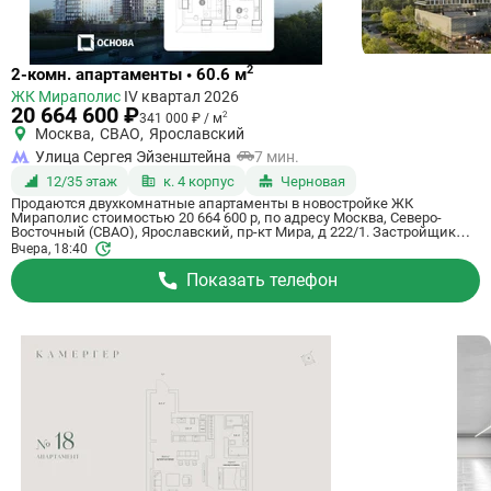
Ссылка
2
2-комн. апартаменты • 60.6 м
на
ЖК Мираполис
IV квартал 2026
квартиру
20 664 600 ₽
2
341 000 ₽ / м
Москва
,
СВАО
,
Ярославский
Улица Сергея Эйзенштейна
7 мин.
12/35 этаж
к. 4 корпус
Черновая
Продаются двухкомнатные апартаменты в новостройке ЖК
Мираполис стоимостью 20 664 600 р, по адресу Москва, Северо-
Восточный (СВАО), Ярославский, пр-кт Мира, д 222/1. Застройщик
дома Основа, ГК. Апартаменты сдаются в IV квартале 2026 года с
Вчера, 18:40
черновой отделкой, в 11 минутах на машине от станции метро
Ботанический сад. Общая площадь апартаментов - 60.6 м². Этаж 12
Показать телефон
из 35. ID апартаментов на СтройкиРУ 757688, скажите его когда
будете звонить.