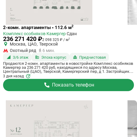
Ссылка
2
2-комн. апартаменты • 112.6 м
на
Комплекс особняков Камергер
Сдан
квартиру
236 271 420 ₽
2
2 098 325 ₽ / м
Москва
,
ЦАО
,
Тверской
Охотный ряд
6 мин.
3/6 этаж
Эпоха корпус
Предчистовая
Продаются 2-комн. апартаменты в новостройке Комплекс особняков
Камергер за 236 271 420 руб, находящиеся по адресу Москва,
Центральный (ЦАО), Тверской, Камергерский пер, д 1. Застройщик
ENGEO Development. Апартаменты сдаются в 3 квартале 2026 года с
3 дня назад
предчистовой отделкой, в 6 минутах пешком от станции
метрополитена Охотный ряд. Общая площадь апартаментов - 112.6
Показать телефон
кв. м. Этаж 3. ID апартаментов на СтройкиРУ 653788, назовите его
когда будете звонить.