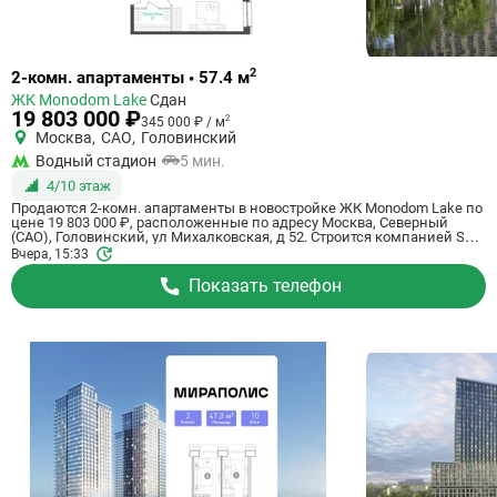
Ссылка
2
2-комн. апартаменты • 57.4 м
на
ЖК Monodom Lake
Сдан
квартиру
19 803 000 ₽
2
345 000 ₽ / м
Москва
,
САО
,
Головинский
Водный стадион
5 мин.
4/10 этаж
Продаются 2-комн. апартаменты в новостройке ЖК Monodom Lake по
цене 19 803 000 ₽, расположенные по адресу Москва, Северный
(САО), Головинский, ул Михалковская, д 52. Строится компанией Sun
Development. Апартаменты сдаются в 1 квартале 2024 года в 5
Вчера, 15:33
минутах на машине от метро Водный стадион. Общая площадь
апартаментов - 57.4 кв. м. Этаж 4 из 10. ID апартаментов на
Показать телефон
СтройкиРУ 735334, сообщите его когда будете звонить.