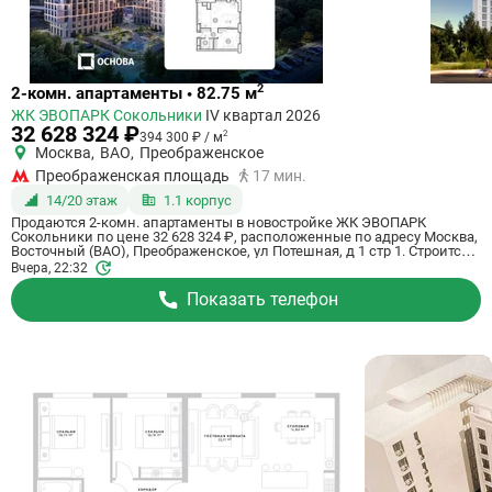
Ссылка
2
2-комн. апартаменты • 82.75 м
на
ЖК ЭВОПАРК Сокольники
IV квартал 2026
квартиру
32 628 324 ₽
2
394 300 ₽ / м
Москва
,
ВАО
,
Преображенское
Преображенская площадь
17 мин.
14/20 этаж
1.1 корпус
Продаются 2-комн. апартаменты в новостройке ЖК ЭВОПАРК
Сокольники по цене 32 628 324 ₽, расположенные по адресу Москва,
Восточный (ВАО), Преображенское, ул Потешная, д 1 стр 1. Строится
компанией Основа, ГК. Апартаменты сдаются в 4 квартале 2026 года
Вчера, 22:32
в 17 минутах пешком от метро Преображенская площадь. Общая
площадь апартаментов - 82.75 кв. м. Этаж 14 из 20. ID апартаментов
Показать телефон
на СтройкиРУ 696412, сообщите его когда будете звонить.