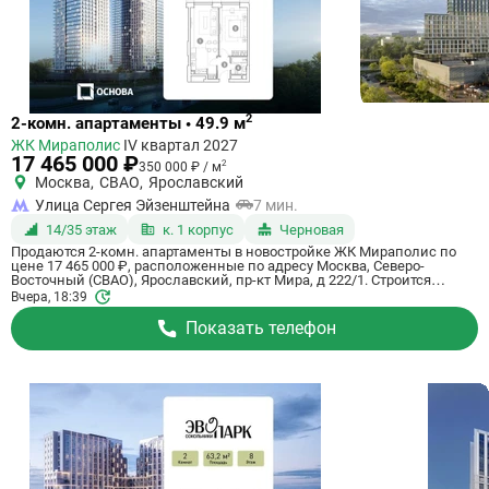
Ссылка
2
2-комн. апартаменты • 49.9 м
на
ЖК Мираполис
IV квартал 2027
квартиру
17 465 000 ₽
2
350 000 ₽ / м
Москва
,
СВАО
,
Ярославский
Улица Сергея Эйзенштейна
7 мин.
14/35 этаж
к. 1 корпус
Черновая
Продаются 2-комн. апартаменты в новостройке ЖК Мираполис по
цене 17 465 000 ₽, расположенные по адресу Москва, Северо-
Восточный (СВАО), Ярославский, пр-кт Мира, д 222/1. Строится
компанией Основа, ГК. Апартаменты сдаются в 4 квартале 2027 года
Вчера, 18:39
с черновой отделкой, в 11 минутах на машине от метро
Ботанический сад. Общая площадь апартаментов - 49.9 кв. м. Этаж
Показать телефон
14 из 33. ID апартаментов на СтройкиРУ 765688, сообщите его когда
будете звонить.