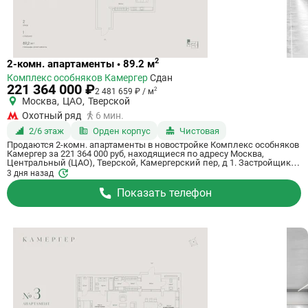
Ссылка
2
2-комн. апартаменты • 89.2 м
на
Комплекс особняков Камергер
Сдан
квартиру
221 364 000 ₽
2
2 481 659 ₽ / м
Москва
,
ЦАО
,
Тверской
Охотный ряд
6 мин.
2/6 этаж
Орден корпус
Чистовая
Продаются 2-комн. апартаменты в новостройке Комплекс особняков
Камергер за 221 364 000 руб, находящиеся по адресу Москва,
Центральный (ЦАО), Тверской, Камергерский пер, д 1. Застройщик
ENGEO Development. Апартаменты сдаются в 3 квартале 2026 года с
3 дня назад
чистовой отделкой, в 6 минутах пешком от станции метрополитена
Охотный ряд. Общая площадь апартаментов - 89.2 кв. м. Этаж 2. ID
Показать телефон
апартаментов на СтройкиРУ 653768, назовите его когда будете
звонить.