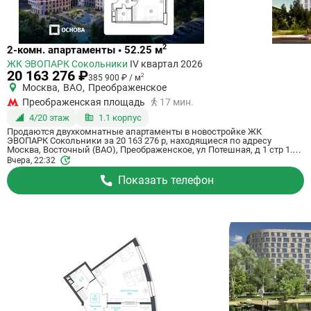
Ссылка
2
2-комн. апартаменты • 52.25 м
на
ЖК ЭВОПАРК Сокольники
IV квартал 2026
квартиру
20 163 276 ₽
2
385 900 ₽ / м
Москва
,
ВАО
,
Преображенское
Преображенская площадь
17 мин.
4/20 этаж
1.1 корпус
Продаются двухкомнатные апартаменты в новостройке ЖК
ЭВОПАРК Сокольники за 20 163 276 р, находящиеся по адресу
Москва, Восточный (ВАО), Преображенское, ул Потешная, д 1 стр 1.
Застройщик дома Основа, ГК. Апартаменты сдаются в IV квартале
Вчера, 22:32
2026 года в 17 минутах пешком от станции метрополитена
Преображенская площадь. Общая площадь апартаментов - 52.25 м².
Показать телефон
Этаж 4 из 20. ID апартаментов на СтройкиРУ 825506, назовите его
когда будете звонить.