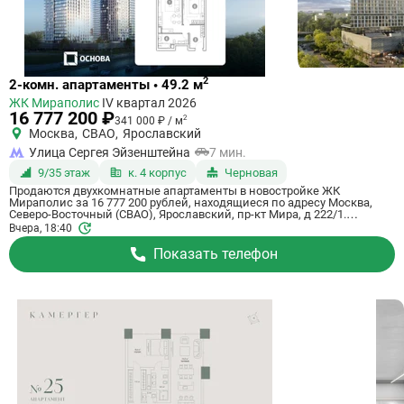
Ссылка
2
2-комн. апартаменты • 49.2 м
на
ЖК Мираполис
IV квартал 2026
квартиру
16 777 200 ₽
2
341 000 ₽ / м
Москва
,
СВАО
,
Ярославский
Улица Сергея Эйзенштейна
7 мин.
9/35 этаж
к. 4 корпус
Черновая
Продаются двухкомнатные апартаменты в новостройке ЖК
Мираполис за 16 777 200 рублей, находящиеся по адресу Москва,
Северо-Восточный (СВАО), Ярославский, пр-кт Мира, д 222/1.
Компания застройщик Основа, ГК. Апартаменты сдаются в IV
Вчера, 18:40
квартале 2026 года с черновой отделкой, в 11 минутах на машине от
станции метрополитена Ботанический сад. Общая площадь
Показать телефон
апартаментов - 49.2 м². Этаж 9 из 35. ID апартаментов на СтройкиРУ
757685, назовите его когда будете звонить.