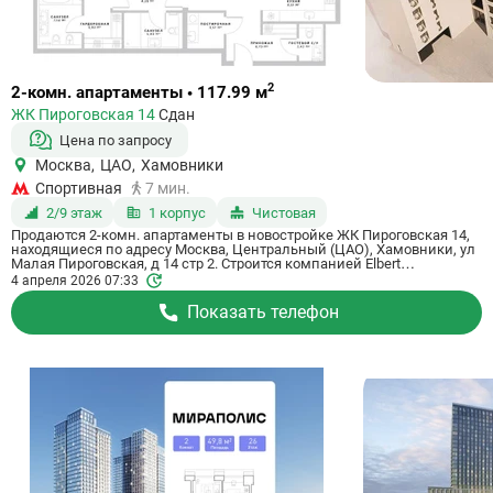
Ссылка
2
2-комн. апартаменты • 117.99 м
на
ЖК Пироговская 14
Сдан
квартиру
Цена по запросу
Москва
,
ЦАО
,
Хамовники
Спортивная
7 мин.
2/9 этаж
1 корпус
Чистовая
Продаются 2-комн. апартаменты в новостройке ЖК Пироговская 14,
находящиеся по адресу Москва, Центральный (ЦАО), Хамовники, ул
Малая Пироговская, д 14 стр 2. Строится компанией Elbert
Development. Апартаменты сдаются в 3 квартале 2022 года с чистовой
4 апреля 2026 07:33
отделкой, в 7 минутах пешком от станции метрополитена
Спортивная. Общая площадь апартаментов - 117.99 кв. м. Этаж 2. ID
Показать телефон
апартаментов на СтройкиРУ 564758, назовите его когда будете
звонить.