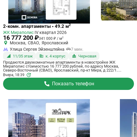
Ссылка
2
2-комн. апартаменты • 49.2 м
на
ЖК Мираполис
IV квартал 2026
квартиру
16 777 200 ₽
2
341 000 ₽ / м
Москва
,
СВАО
,
Ярославский
Улица Сергея Эйзенштейна
7 мин.
11/35 этаж
к. 4 корпус
Черновая
Продаются двухкомнатные апартаменты в новостройке ЖК
Мираполис стоимостью 16 777 200 рублей, по адресу Москва,
Северо-Восточный (СВАО), Ярославский, пр-кт Мира, д 222/1.
Компания застройщик Основа, ГК. Апартаменты сдаются в IV
Вчера, 18:39
квартале 2026 года с черновой отделкой, в 11 минутах на машине от
станции метро Ботанический сад. Общая площадь апартаментов -
Показать телефон
49.2 м². Этаж 11 из 35. ID апартаментов на СтройкиРУ 757661,
скажите его когда будете звонить.