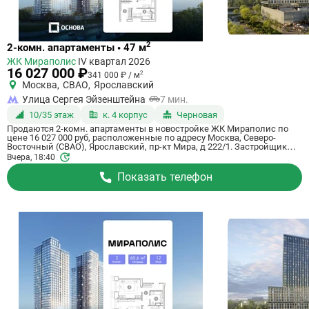
Ссылка
2
2-комн. апартаменты • 47 м
на
ЖК Мираполис
IV квартал 2026
квартиру
16 027 000 ₽
2
341 000 ₽ / м
Москва
,
СВАО
,
Ярославский
Улица Сергея Эйзенштейна
7 мин.
10/35 этаж
к. 4 корпус
Черновая
Продаются 2-комн. апартаменты в новостройке ЖК Мираполис по
цене 16 027 000 руб, расположенные по адресу Москва, Северо-
Восточный (СВАО), Ярославский, пр-кт Мира, д 222/1. Застройщик
Основа, ГК. Апартаменты сдаются в 4 квартале 2026 года с черновой
Вчера, 18:40
отделкой, в 11 минутах на машине от метро Ботанический сад.
Общая площадь апартаментов - 47 кв. м. Этаж 10 из 35. ID
Показать телефон
апартаментов на СтройкиРУ 757699, сообщите его когда будете
звонить.