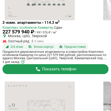
Ссылка
2
2-комн. апартаменты • 114.3 м
на
Комплекс особняков Камергер
Сдан
квартиру
227 579 940 ₽
2
1 991 076 ₽ / м
Москва
,
ЦАО
,
Тверской
Охотный ряд
6 мин.
2/6 этаж
Эпоха корпус
Предчистовая
Продаются двухкомнатные апартаменты в новостройке Комплекс
особняков Камергер по цене 227 579 940 рублей, расположенные по
адресу Москва, Центральный (ЦАО), Тверской, Камергерский пер, д
1. Компания застройщик ENGEO Development. Апартаменты сдаются
3 дня назад
в III квартале 2026 года с предчистовой отделкой, в 6 минутах
пешком от метро Охотный ряд. Общая площадь апартаментов - 114.3
Показать телефон
м². Этаж 2. ID апартаментов на СтройкиРУ 653787, сообщите его когда
будете звонить.