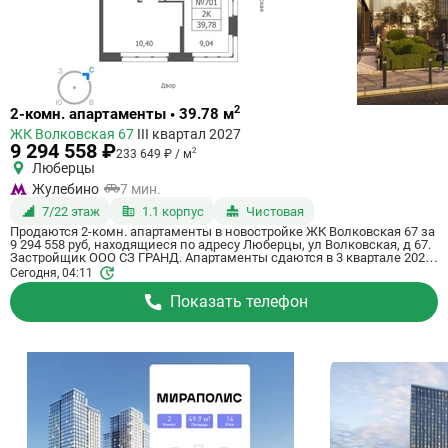
Ссылка
2
2-комн. апартаменты • 39.78 м
на
ЖК Волковская 67
III квартал 2027
квартиру
9 294 558 ₽
2
233 649 ₽ / м
Люберцы
Жулебино
7 мин.
7/22 этаж
1.1 корпус
Чистовая
Продаются 2-комн. апартаменты в новостройке ЖК Волковская 67 за
9 294 558 руб, находящиеся по адресу Люберцы, ул Волковская, д 67.
Застройщик ООО СЗ ГРАНД. Апартаменты сдаются в 3 квартале 2027
года с чистовой отделкой, в 20 минутах на машине от станции
Сегодня, 04:11
метрополитена Некрасовка. Общая площадь апартаментов - 39.78 кв.
м. Этаж 7 из 21. ID апартаментов на СтройкиРУ 725268, назовите его
Показать телефон
когда будете звонить.