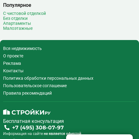
Выставочный центр
17
Популярное
Выхино
20
С чистовой отделкой
Без отделки
Г
Генерала Тюленева
0
Апартаменты
Говорово
14
Малоэтажные
Д
Давыдково
14
Деловой центр
26
Вся недвижимость
Динамо
20
О проекте
Дмитровская
16
Реклама
Добрынинская
17
Контакты
Домодедовская
37
Политика обработки персональных данных
Дорогомиловская
0
Пользовательское соглашение
Достоевская
8
Правила рекомендаций
Дубровка
14
Ж
Жулебино
43
З
Зюзино
1
Бесплатная консультация
Зябликово
13
+7 (495) 308-07-97
Информация на сайте
не является офертой.
И
Измайловская
14