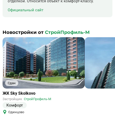
отделкой. Относится объект к комфорт-классу.
Официальный сайт
Новостройки от
СтройПрофиль-М
Сдан
Ссылка
ЖК Sky Skolkovo
на
Застройщик
СтройПрофиль-М
объект
Комфорт
Одинцово