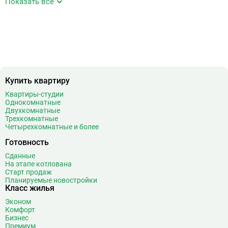
Показать все
Аэропорт Внуково
7
Б
Бабушкинская
49
Багратионовская
16
Баррикадная
21
Бауманская
25
Беговая
11
Купить квартиру
Беломорская
24
Квартиры-студии
Белорусская
23
Однокомнатные
Двухкомнатные
Беляево
11
Трехкомнатные
Бибирево
19
Четырехкомнатные и более
Библиотека имени Ленина
14
Готовность
Битцевский парк
3
Сданные
Борисово
3
На этапе котлована
Старт продаж
Боровицкая
15
Планируемые новостройки
Боровское шоссе
12
Класс жилья
Ботанический сад
20
Эконом
Братиславская
12
Комфорт
Бизнес
Бульвар Адмирала Ушакова
5
Премиум