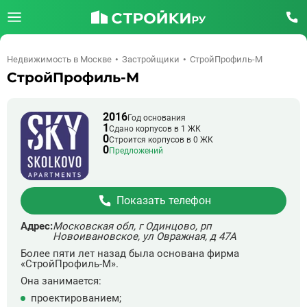
Недвижимость в Москве
Застройщики
СтройПрофиль-М
СтройПрофиль-М
2016
Год основания
1
Сдано корпусов в 1 ЖК
0
Строится корпусов в 0 ЖК
0
Предложений
Показать телефон
Адрес:
Московская обл, г Одинцово, рп
Новоивановское, ул Овражная, д 47А
Более пяти лет назад была основана фирма
«СтройПрофиль-М».
Она занимается:
проектированием;