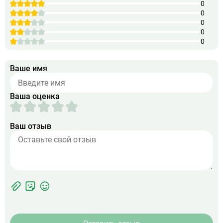
0
0
0
0
0
Ваше имя
Ваша оценка
Ваш отзыв
Фотографии
Прикрепить
ЖК
фото