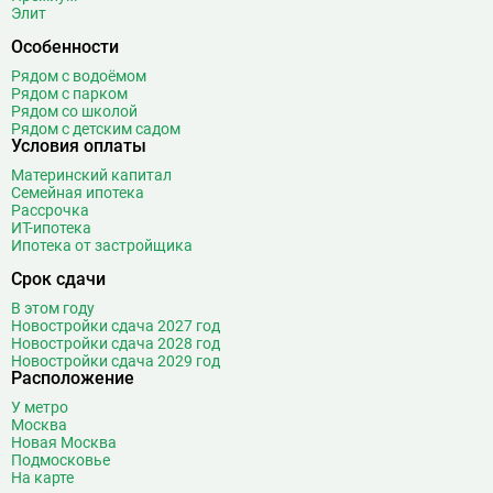
Бульвар Дмитрия Донского
20
Элит
Бульвар Рокоссовского
22
Особенности
Бунинская аллея
15
Рядом с водоёмом
Бутырская
13
Рядом с парком
Рядом со школой
В
Рядом с детским садом
Вавиловская
1
Условия оплаты
Варшавская
2
Материнский капитал
ВДНХ
31
Семейная ипотека
Верхние Лихоборы
18
Рассрочка
ИТ-ипотека
Владыкино
15
Ипотека от застройщика
Водный стадион
28
Срок сдачи
Войковская
26
В этом году
Волгоградский проспект
11
Новостройки сдача 2027 год
Волжская
12
Новостройки сдача 2028 год
Новостройки сдача 2029 год
Волоколамская
28
Расположение
Волхонка
0
У метро
Воробьёвы горы
10
Москва
Новая Москва
Воронцовская
6
Подмосковье
Выставочная
16
На карте