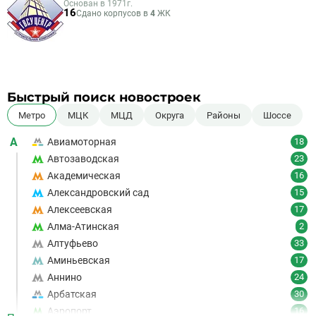
Основан в 1971г.
16
Сдано корпусов в
4
ЖК
Быстрый поиск новостроек
Метро
МЦК
МЦД
Округа
Районы
Шоссе
А
Авиамоторная
18
Автозаводская
23
Академическая
16
Александровский сад
15
Алексеевская
17
Алма-Атинская
2
Алтуфьево
33
Аминьевская
17
Аннино
24
Арбатская
30
Аэропорт
16