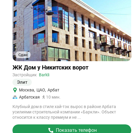
Сдан
1
2
3
Ссылка
ЖК Дом у Никитских ворот
на
объект
Застройщик
Barkli
Элит
Москва
,
ЦАО
,
Арбат
Арбатская
10 мин.
Клубный дом в стиле хай-тэк вырос в районе Арбата
усилиями строительной компании «Баркли». Объект
относится к классу премиум и не ...
Показать телефон