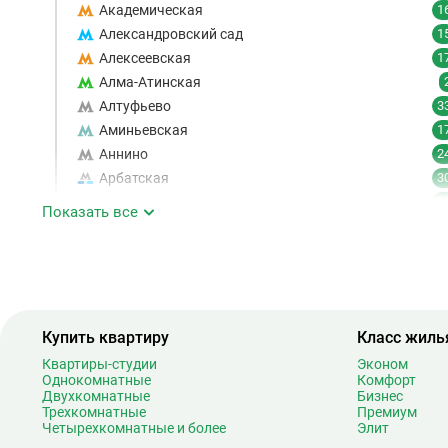
Академическая
1
Александровский сад
1
Алексеевская
1
Алма-Атинская
Алтуфьево
3
Аминьевская
1
Аннино
2
Арбатская
3
Аэропорт
1
Показать все
Аэропорт Внуково
Б
Бабушкинская
4
Багратионовская
1
Баррикадная
2
Бауманская
2
Купить квартиру
Класс жиль
Беговая
1
Квартиры-студии
Эконом
Однокомнатные
Беломорская
Комфорт
2
Двухкомнатные
Бизнес
Белорусская
2
Трехкомнатные
Премиум
Четырехкомнатные и более
Беляево
Элит
1