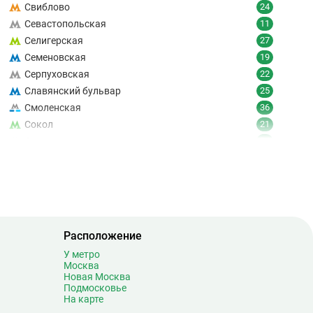
Свиблово
24
Севастопольская
11
Селигерская
27
Семеновская
19
Серпуховская
22
Славянский бульвар
25
Смоленская
36
Сокол
21
Сокольники
24
Солнцево
9
Спартак
18
Спортивная
19
Сретенский бульвар
12
Стахановская
16
Расположение
Строгино
30
У метро
Студенческая
8
Москва
Суворовская
0
Новая Москва
Подмосковье
Сухаревская
17
На карте
Сходненская
12