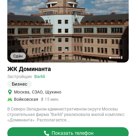
Сдан
+8
1
2
3
4
5
Ссылка
ЖК Доминанта
на
объект
Застройщик
Barkli
Бизнес
Москва
,
СЗАО
,
Щукино
Войковская
15 мин.
В Северо-Западном административном округе Москвы
строительная фирма "Barkli" реализовала жилой комплекс
«Доминанта». Располагается...
Показать телефон