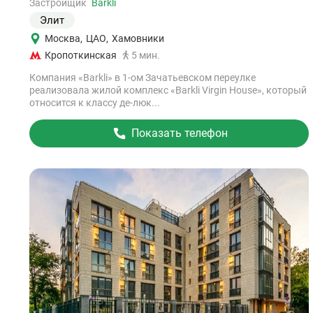
объект
Застройщик
Barkli
Элит
Москва
,
ЦАО
,
Хамовники
Кропоткинская
5 мин.
Компания «Barkli» в 1-ом Зачатьевском переулке
реализовала жилой комплекс «Barkli Virgin House», который
относится к классу де-люк...
Показать телефон