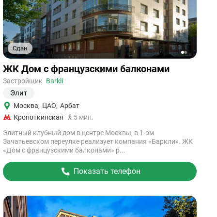
Сдан
1
2
Ссылка
ЖК Дом с французскими балконами
на
объект
Застройщик
Barkli
Элит
Москва
,
ЦАО
,
Арбат
Кропоткинская
5 мин.
Элитный клубный дом в центре Москвы, в 1-ом
Зачатьевском переулке реализует компания «Баркли». ЖК
«Дом с французскими балконами» р...
Показать телефон