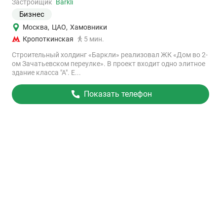
объект
Застройщик
Barkli
Бизнес
Москва
,
ЦАО
,
Хамовники
Кропоткинская
5 мин.
Строительный холдинг «Баркли» реализовал ЖК «Дом во 2-
ом Зачатьевском переулке». В проект входит одно элитное
здание класса "А". Е...
Показать телефон