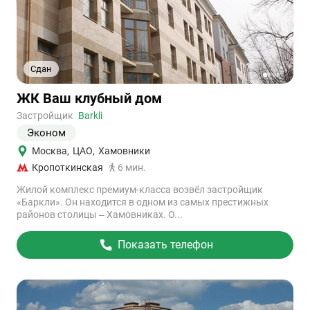
Сдан
1
2
3
4
Ссылка
ЖК Ваш клубный дом
на
объект
Застройщик
Barkli
Эконом
Москва
,
ЦАО
,
Хамовники
Кропоткинская
6 мин.
Жилой комплекс премиум-класса возвёл застройщик
«Баркли». Он находится в одном из самых престижных
районов столицы – Хамовниках. О...
Показать телефон