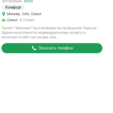
объект
Застройщик
Barkli
Комфорт
Москва
,
САО
,
Сокол
Сокол
10 мин.
Проект “Мономах” был возведен застройщиком “Баркли”.
Здание выполнено по индивидуальному проекту и
включает в себя три секции, каж...
Показать телефон