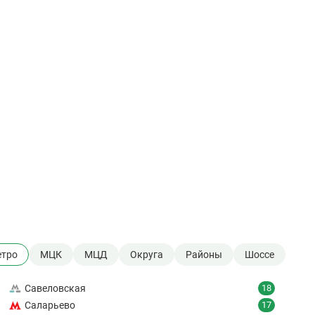
тро
МЦК
МЦД
Округа
Районы
Шоссе
Савеловская
18
Саларьево
17