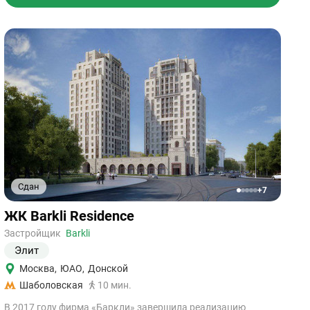
Сдан
+7
1
2
3
4
5
Ссылка
ЖК Barkli Residence
на
объект
Застройщик
Barkli
Элит
Москва
,
ЮАО
,
Донской
Шаболовская
10 мин.
В 2017 году фирма «Баркли» завершила реализацию