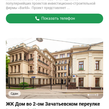
популярнейших проектов инвестиционно-строительной
фирмы «Barkli». Проект представляет ...
Показать телефон
Сдан
+3
1
2
3
4
5
Ссылка
ЖК Дом во 2-ом Зачатьевском переулке
на