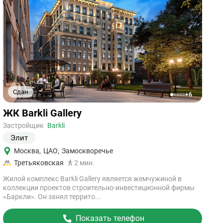
Сдан
+6
1
2
3
4
5
Ссылка
ЖК Barkli Gallery
на
объект
Застройщик
Barkli
Элит
Москва
,
ЦАО
,
Замоскворечье
Третьяковская
2 мин.
Жилой комплекс Barkli Gallery является жемчужиной в
коллекции проектов строительно-инвестиционной фирмы
«Баркли». Он занял террито...
Показать телефон