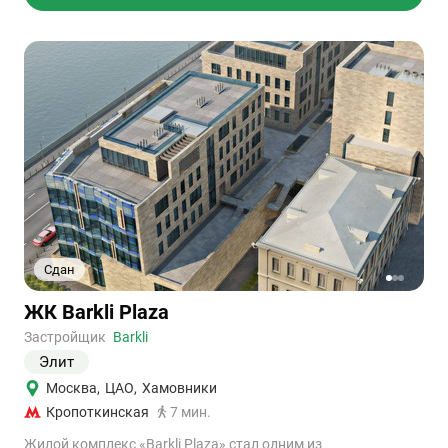
Сдан
1
2
3
Ссылка
ЖК Barkli Plaza
на
объект
Застройщик
Barkli
Элит
Москва
,
ЦАО
,
Хамовники
Кропоткинская
7 мин.
Жилой комплекс «Barkli Plaza» стал одним из