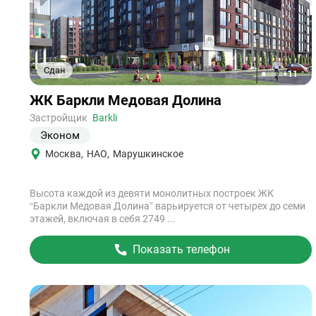
Сдан
+11
1
2
3
4
5
Ссылка
ЖК Баркли Медовая Долина
на
объект
Застройщик
Barkli
Эконом
Москва
,
НАО
,
Марушкинское
Высота каждой из девяти монолитных построек ЖК
“Баркли Медовая Долина” варьируется от четырех до семи
этажей, включая в себя 2749 ...
Показать телефон