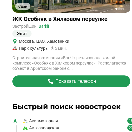
Сдан
1
2
3
4
5
Ссылка
ЖК Особняк в Хилковом переулке
на
объект
Застройщик
Barkli
Элит
Москва
,
ЦАО
,
Хамовники
Парк культуры
5 мин.
Строительная компания «Barkli» реализовала жилой
комплекс «Особняк в Хилковом переулке». Располагается
объект в Арбатском районе с...
Показать телефон
Быстрый поиск новостроек
А
Авиамоторная
1
Автозаводская
2