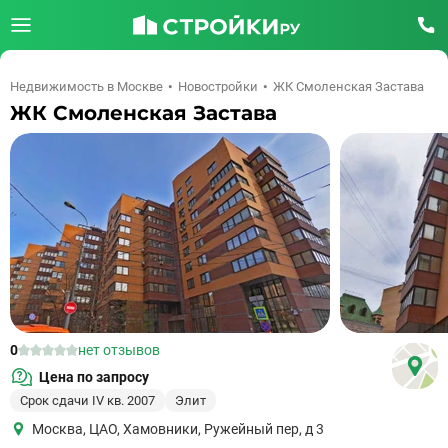
Недвижимость в Москве
Новостройки
ЖК Смоленская Застава
ЖК Смоленская Застава
0
нет отзывов
Цена по запросу
Срок сдачи IV кв. 2007
Элит
Москва
,
ЦАО
,
Хамовники
,
Ружейный пер, д 3