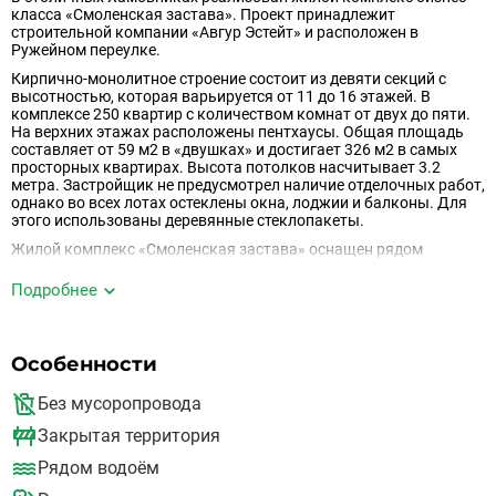
класса «Смоленская застава». Проект принадлежит
строительной компании «Авгур Эстейт» и расположен в
Ружейном переулке.
Кирпично-монолитное строение состоит из девяти секций с
высотностью, которая варьируется от 11 до 16 этажей. В
комплексе 250 квартир с количеством комнат от двух до пяти.
На верхних этажах расположены пентхаусы. Общая площадь
составляет от 59 м2 в «двушках» и достигает 326 м2 в самых
просторных квартирах. Высота потолков насчитывает 3.2
метра. Застройщик не предусмотрел наличие отделочных работ,
однако во всех лотах остеклены окна, лоджии и балконы. Для
этого использованы деревянные стеклопакеты.
Жилой комплекс «Смоленская застава» оснащен рядом
инженерных систем:
Подробнее
Охлаждение воздуха;
Приточно-вытяжная вентиляция;
Очистка воды;
Особенности
Собственный тепловой пункт;
Две телефонные линии;
Без мусоропровода
Интернет;
Закрытая территория
Спутниковое телевидение;
Скоростные лифты;
Рядом водоём
Подземный паркинг.