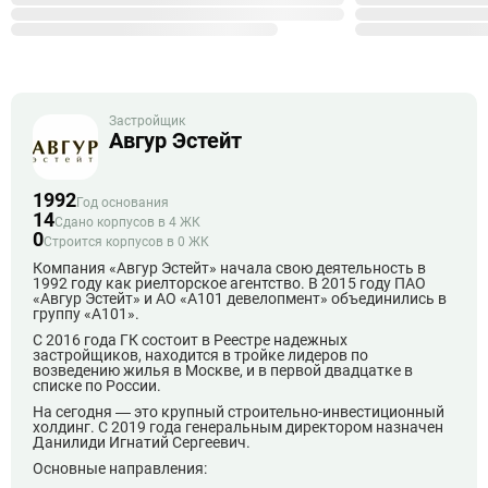
Застройщик
Авгур Эстейт
1992
Год основания
14
Сдано корпусов в 4 ЖК
0
Строится корпусов в 0 ЖК
Компания «Авгур Эстейт» начала свою деятельность в
1992 году как риелторское агентство. В 2015 году ПАО
«Авгур Эстейт» и АО «А101 девелопмент» объединились в
группу «А101».
С 2016 года ГК состоит в Реестре надежных
застройщиков, находится в тройке лидеров по
возведению жилья в Москве, и в первой двадцатке в
списке по России.
На сегодня — это крупный строительно-инвестиционный
холдинг. С 2019 года генеральным директором назначен
Данилиди Игнатий Сергеевич.
Основные направления: