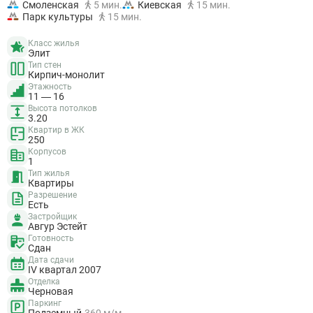
Смоленская
5 мин.
Киевская
15 мин.
Парк культуры
15 мин.
Класс жилья
Элит
Тип стен
Кирпич-монолит
Этажность
11 — 16
Высота потолков
3.20
Квартир в ЖК
250
Корпусов
1
Тип жилья
Квартиры
Разрешение
Есть
Застройщик
Авгур Эстейт
Готовность
Сдан
Дата сдачи
IV квартал 2007
Отделка
Черновая
Паркинг