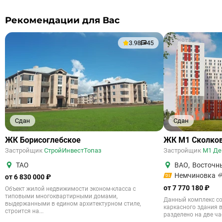
Рекомендации для Вас
3.98
45
Сдан
Сдан
ЖК Борисоглебское
ЖК М1 Сколко
Застройщик
СтройИнвестТопаз
Застройщик
М1 Де
ТАО
ВАО
,
Восточн
Немчиновка
от 6 830 000 ₽
от 7 770 180 ₽
Объект жилой недвижимости эконом-класса с
типовыми многоквартирными домами,
Данный комплекс со
выдержанными в едином архитектурном стиле,
каркасного здания в
строится на...
разделено на две час