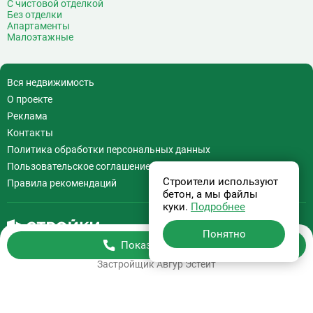
С чистовой отделкой
Без отделки
Апартаменты
Малоэтажные
Вся недвижимость
О проекте
Реклама
Контакты
Политика обработки персональных данных
Пользовательское соглашение
Строители используют
Правила рекомендаций
бетон, а мы файлы
куки.
Подробнее
Понятно
Показать телефон
Бесплатная консультация
+7 (495) 308-07-97
Застройщик
Авгур Эстейт
Информация на сайте
не является офертой.
На сайте применяются
Рекомендательные технологии
.
Используя сайт Вы соглашаетесь с
Пользовательским соглашением
и