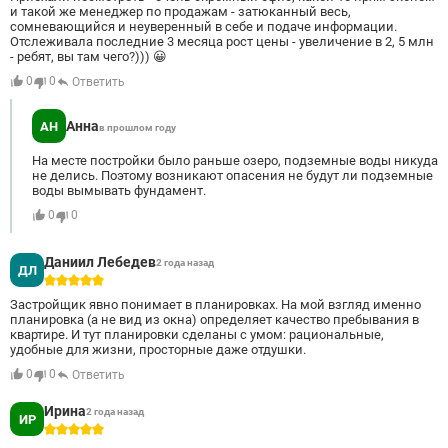
и такой же менеджер по продажам - затюканный весь,
сомневающийся и неуверенный в себе и подаче информации.
Отслеживала последние 3 месяца рост цены - увеличение в 2, 5 млн
- ребят, вы там чего?))) 😀
0
0
Ответить
Анна
АН
в прошлом году
На месте постройки было раньше озеро, подземные воды никуда
не делись. Поэтому возникают опасения не будут ли подземные
воды вымывать фундамент.
0
0
Даниил Лебедев
2 года назад
ДЛ
5
Застройщик явно понимает в планировках. На мой взгляд именно
планировка (а не вид из окна) определяет качество пребывания в
квартире. И тут планировки сделаны с умом: рациональные,
удобные для жизни, просторные даже отдушки.
0
0
Ответить
Ирина
2 года назад
ИР
5