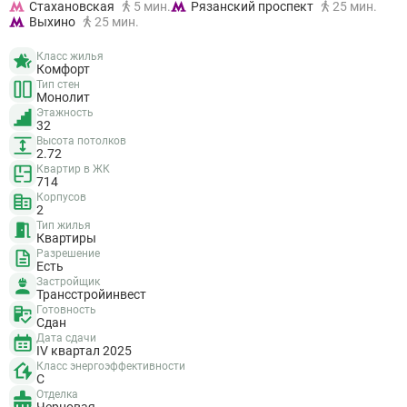
Стахановская
5 мин.
Рязанский проспект
25 мин.
Выхино
25 мин.
Класс жилья
Комфорт
Тип стен
Монолит
Этажность
32
Высота потолков
2.72
Квартир в ЖК
714
Корпусов
2
Тип жилья
Квартиры
Разрешение
Есть
Застройщик
Трансстройинвест
Готовность
Сдан
Дата сдачи
IV квартал 2025
Класс энергоэффективности
C
Отделка