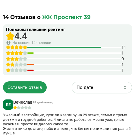
станции метро “Озерная” - 6 минут на транспорте
климат-контроль. П
Клубный жилой комплекс из двух корпусов на 310
особняка благоустро
квартир (150 и 159) На первом этаже
предусмотрен паркин
предусмотрены места под коммерческие
этажах МФК размест
14
Отзывов о
ЖК Проспект 39
помещения: супермаркеты, аптеки, салоны красоты
инфраструктуры: 
Во входных группах оборудованы пандусы
Кофейня; · Фитн
Закрытый зеленый двор Территория круглосуточно
Химчистка. МФК «Со
Пользовательский рейтинг
под охраной и видеонаблюдением Наземный и
престижном районе.
4.4
подземный паркинги для удобства автовладельцев
Красной Площади, Х
на 139 машиномест.
Гостиного двора и в
инфратруктуры. Эли
На основе
14 отзывов
транспортную доступ
11
МФК расположены ст
1
и «Новокузнецкая».
0
выездом на Садовое
1
1
Оставить отзыв
По дате
Вечеслав
28 дней назад
ВЕ
1
Ужасный застройщик, купили квартиру на 29 этаже, семья с тремя
детьми и грудной ребенок, 4 лифта не работают месяц уже, грязь
ужасная, просто кидалово какое то ……
Жили в пике до этого, небо и знмля, что бы вы понимали пик раз в 5
лучше