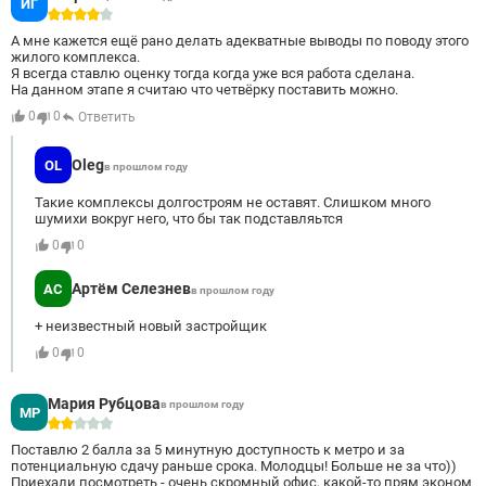
ИГ
4
А мне кажется ещё рано делать адекватные выводы по поводу этого
жилого комплекса.
Я всегда ставлю оценку тогда когда уже вся работа сделана.
На данном этапе я считаю что четвёрку поставить можно.
0
0
Ответить
Oleg
OL
в прошлом году
Такие комплексы долгостроям не оставят. Слишком много
шумихи вокруг него, что бы так подставляьтся
0
0
Артём Селезнев
АС
в прошлом году
+ неизвестный новый застройщик
0
0
Мария Рубцова
в прошлом году
МР
2
Поставлю 2 балла за 5 минутную доступность к метро и за
потенциальную сдачу раньше срока. Молодцы! Больше не за что))
Приехали посмотреть - очень скромный офис, какой-то прям эконом