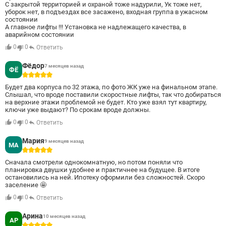
С закрытой территорией и охраной тоже надурили, Ук тоже нет,
уборок нет, в подъездах все засажено, входная группа в ужасном
состоянии
А главное лифты !!! Установка не надлежащего качества, в
аварийном состоянии
0
0
Ответить
Фёдор
7 месяцев назад
ФЁ
5
Будет два корпуса по 32 этажа, по фото ЖК уже на финальном этапе.
Слышал, что вроде поставили скоростные лифты, так что добираться
на верхние этажи проблемой не будет. Кто уже взял тут квартиру,
ключи уже выдают? По срокам вроде должны.
0
0
Ответить
Мария
9 месяцев назад
МА
5
Сначала смотрели однокомнатную, но потом поняли что
планировка двушки удобнее и практичнее на будущее. В итоге
остановились на ней. Ипотеку оформили без сложностей. Скоро
заселение 🤩
0
0
Ответить
Арина
10 месяцев назад
АР