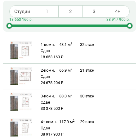
Студии
1
2
3
4+
2
1-комн.
43.1 м
32
этаж
Сдан
18 653 160 ₽
2
2-комн.
66.9 м
21
этаж
Сдан
24 678 204 ₽
2
3-комн.
88.3 м
30
этаж
Сдан
33 378 500 ₽
2
4+ комн.
117.9 м
29
этаж
Сдан
38 917 900 ₽