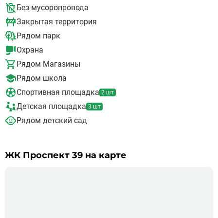
В 15 минутах расположены ТРЦ “Город”, поблизости
Без мусоропровода
множество ресторанов, детских развлекательных парков,
Закрытая территория
магазинов одежды и обуви, аптек и прочих сфер услуг.
Рядом парк
Охрана
Рядом Магазины
Рядом школа
Спортивная площадка
2 шт
Детская площадка
3 шт
Рядом детский сад
ЖК Проспект 39 на карте