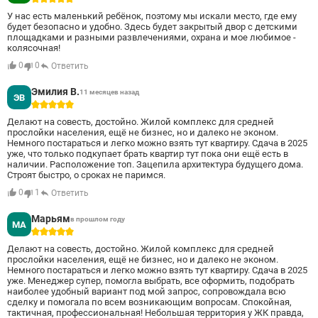
5
У нас есть маленький ребёнок, поэтому мы искали место, где ему
будет безопасно и удобно. Здесь будет закрытый двор с детскими
площадками и разными развлечениями, охрана и мое любимое -
колясочная!
0
0
Ответить
Эмилия В.
11 месяцев назад
ЭВ
5
Делают на совесть, достойно. Жилой комплекс для средней
прослойки населения, ещё не бизнес, но и далеко не эконом.
Немного постараться и легко можно взять тут квартиру. Сдача в 2025
уже, что только подкупает брать квартир тут пока они ещё есть в
наличии. Расположение топ. Зацепила архитектура будущего дома.
Строят быстро, о сроках не паримся.
0
1
Ответить
Марьям
в прошлом году
МА
5
Делают на совесть, достойно. Жилой комплекс для средней
прослойки населения, ещё не бизнес, но и далеко не эконом.
Немного постараться и легко можно взять тут квартиру. Сдача в 2025
уже. Менеджер супер, помогла выбрать, все оформить, подобрать
наиболее удобный вариант под мой запрос, сопровождала всю
сделку и помогала по всем возникающим вопросам. Спокойная,
тактичная, профессиональная! Небольшая территория у ЖК правда,