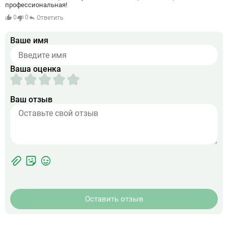
профессиональная!
0
0
Ответить
Ваше имя
Ваша оценка
Ваш отзыв
Фотографии
Прикрепить
ЖК
фото
Оставить отзыв