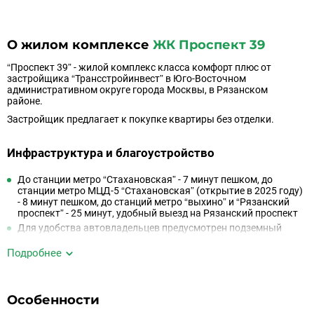
О жилом комплексе
ЖК Проспект 39
“Проспект 39” - жилой комплекс класса комфорт плюс от
застройщика “Трансстройинвест” в Юго-Восточном
административном округе города Москвы, в Рязанском
районе.
Застройщик предлагает к покупке квартиры без отделки.
Инфраструктура и благоустройство
До станции метро “Стахановская” - 7 минут пешком, до
станции метро МЦД-5 “Стахановская” (открытие в 2025 году)
- 8 минут пешком, до станций метро “выхино” и “Рязанский
проспект” - 25 минут, удобный выезд на Рязанский проспект
Для удобства автовладельцев предусмотрен подземный
одноуровневый паркинг
Подробнее
Кладовые помещения для дополнительного хранения мест
Охрана и видеонаблюдение территории 24/7
Закрытый минималистичный двор
Особенности
На первом этаже предусмотрены места под аптеки, магазины
и салоны красоты