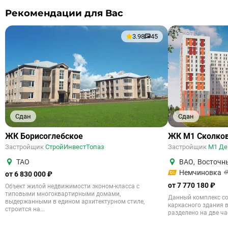
Рекомендации для Вас
3.98
45
Сдан
Сдан
ЖК Борисоглебское
ЖК М1 Сколко
Застройщик
СтройИнвестТопаз
Застройщик
М1 Де
ТАО
ВАО
,
Восточн
Немчиновка
от 6 830 000 ₽
от 7 770 180 ₽
Объект жилой недвижимости эконом-класса с
типовыми многоквартирными домами,
Данный комплекс со
выдержанными в едином архитектурном стиле,
каркасного здания в
строится на...
разделено на две час