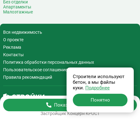
Без отделки
Апартаменты
Малоэтажные
Вся недвижимость
О проекте
Реклама
Контакты
Политика обработки персональных данных
Пользовательское соглашение
Строители используют
Правила рекомендаций
бетон, а мы файлы
куки.
Подробнее
Понятно
Показать телефон
Бесплатная консультация
+7 (495) 308-07-97
Застройщик
Концерн КРОСТ
Информация на сайте
не является офертой.
На сайте применяются
Рекомендательные технологии
.
Используя сайт Вы соглашаетесь с
Пользовательским соглашением
и
Политикой обработки персональных данных
.