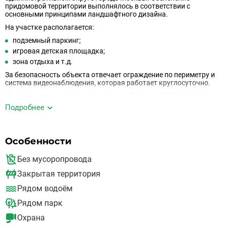
придомовой территории выполнялось в соответствии с
основными принципами ландшафтного дизайна.
На участке располагается:
подземный паркинг;
игровая детская площадка;
зона отдыха и т.д.
За безопасность объекта отвечает ограждение по периметру и
система видеонаблюдения, которая работает круглосуточно.
Комплекс относится к жилью класса "премиум". Строительство
21-этажного дома велось по кирпично-монолитной технологии.
Подробнее
Застройщик использовал самые современные и
высококачественные материалы. Кроме того, в доме
установлена система кондиционирования. В подъездах
оборудованы немецкие малошумные скоростные лифты. Также
Особенности
девелопер позаботился о наличии интернета, линии телефонии и
спутникового ТВ.
Без мусоропровода
В доме находится система аварийного оповещения в случае
Закрытая территория
пожара, система автоматического пожаротушения,
противопожарная сигнализация и многое другое.
Рядом водоём
Рядом парк
Охрана