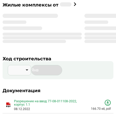
только уютное жилище, но и большое количество благ
Застройщик
Жилые комплексы от
цивилизации.
%_NAME_%
%_YEAR_%
Год основания
99
Сдано корпусов в 9 ЖК
999
Строится корпусов в 99 ЖК
Подробнее о %_NAME_%
Ход строительства
Документация
Разрешение на ввод 77-08-011108-2022,
корпус 1.1
166.70 кб, pdf
08.12.2022