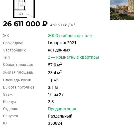
26 611 000 ₽
2
459 603 ₽ / м
ЖК Октябрьское поле
ЖК
I квартал 2021
Срок сдачи
нет данных
Застройщик
2 — комнатные квартиры
Тип
2
Общая площадь
57.9 м
2
Жилая площадь
28.4 м
2
Площадь кухни
11 м
3.1 м
Высота потолков
10 из 27
Этаж
2.3
Корпус
Предчистовая
Отделка
Раздельный
Санузел
350824
ID