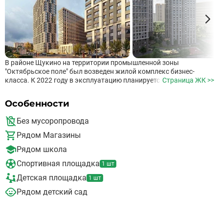
В районе Щукино на территории промышленной зоны
"Октябрьское поле" был возведен жилой комплекс бизнес-
класса. К 2022 году в эксплуатацию планируется ввести 9
Страница ЖК >>
корпусов. В настоящий момент используют уже 6 и ещё два
сдадут в этом году. Согласно проекту, рядом появится ещё
Особенности
шесть корпусов, школа, поликлиника и пара садиков. В каждом
из зданий по 24 этажа. В квартирах может быть от одной и до
Без мусоропровода
четырёх комнат. Во второй очереди около полутора тысяч
квартир без внутренней отделки. В ЖК будет детсад на
Рядом Магазины
девяносто человек и подземная парковка на три сотни
Рядом школа
машиномест. В планах коммерческие и торговые центры на
первых этажах здания. К преимуществам ЖК относят: Развитую
Спортивная площадка
1 шт
транспортную сеть; Множество выездов на крупные
автотрассы.; Экологически чистую местность; Сложившуюся
Детская площадка
1 шт
инфраструктуру. Поблизости от комплексов есть скверы,
Рядом детский сад
торговые центры, магазины, аптеки, стадионы, спортивные
центры, кинотеатры, научно-исследовательские центры, клубы,
рестораны и многое другое. Здесь каждый сможет найти не