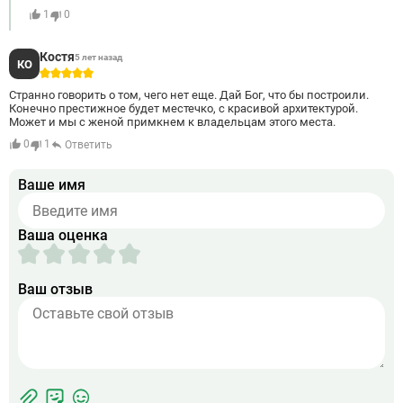
1
0
Костя
5 лет назад
КО
5
Странно говорить о том, чего нет еще. Дай Бог, что бы построили.
Конечно престижное будет местечко, с красивой архитектурой.
Может и мы с женой примкнем к владельцам этого места.
0
1
Ответить
Ваше имя
Ваша оценка
Ваш отзыв
Фотографии
Прикрепить