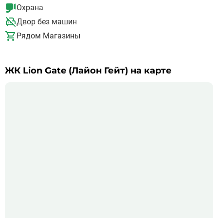
территории будут проведены работы по благоустройству и
Охрана
озеленению. Для автомобилей застройщик обустроит
подземный паркинг на 27 машиномест.
Двор без машин
Рядом Магазины
ЖК Lion Gate (Лайон Гейт) на карте