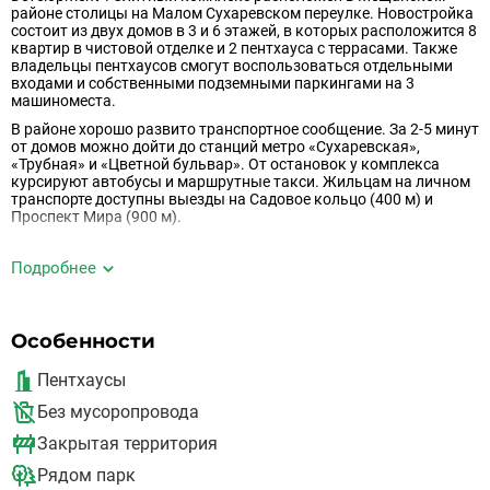
районе столицы на Малом Сухаревском переулке. Новостройка
состоит из двух домов в 3 и 6 этажей, в которых расположится 8
квартир в чистовой отделке и 2 пентхауса с террасами. Также
владельцы пентхаусов смогут воспользоваться отдельными
входами и собственными подземными паркингами на 3
машиноместа.
В районе хорошо развито транспортное сообщение. За 2-5 минут
от домов можно дойти до станций метро «Сухаревская»,
«Трубная» и «Цветной бульвар». От остановок у комплекса
курсируют автобусы и маршрутные такси. Жильцам на личном
транспорте доступны выезды на Садовое кольцо (400 м) и
Проспект Мира (900 м).
В инфраструктуру Мещанского района входит:
Подробнее
· 4 школы и лицей;
· 2 детских сада;
· Магазины;
Особенности
· Кафе и рестораны;
Пентхаусы
· ТРЦ «Тверской пассаж», «Цветной».
Без мусоропровода
Для прогулок и отдыха подойдут Екатерининский сквер и сад
«Эрмитаж» - они расположены в 1 км от новостройки.
Закрытая территория
Первые этажи ЖК «Lion Gate» займут ресторан, СПА-салон,
Рядом парк
фитнес-клуб и сигарная и винная комнаты. На придомовой