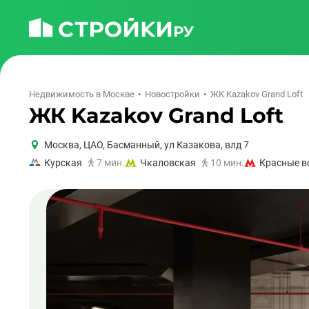
Недвижимость в Москве
Новостройки
ЖК Kazakov Grand Loft
ЖК Kazakov Grand Loft
Москва
,
ЦАО
,
Басманный
,
ул Казакова, влд 7
Курская
7 мин.
Чкаловская
10 мин.
Красные в