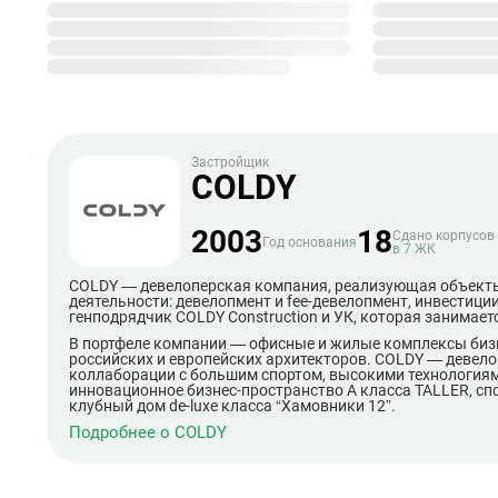
Застройщик
COLDY
2003
18
Сдано корпусов
Год основания
в 7 ЖК
COLDY — девелоперская компания, реализующая объекты
деятельности: девелопмент и fee-девелопмент, инвестици
генподрядчик COLDY Construction и УК, которая занимае
В портфеле компании — офисные и жилые комплексы бизне
российских и европейских архитекторов. COLDY — девел
коллаборации с большим спортом, высокими технологиям
инновационное бизнес-пространство А класса TALLER, сп
клубный дом de-luxe класса “Хамовники 12”.
Подробнее о COLDY