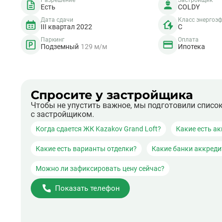
Разрешение
Застройщик
Есть
COLDY
Дата сдачи
Класс энергоэ
III квартал 2022
C
Паркинг
Оплата
Подземный
129 м/м
Ипотека
Спросите у застройщика
Чтобы не упустить важное, мы подготовили списо
с застройщиком.
Когда сдается ЖК Kazakov Grand Loft?
Какие есть ак
Какие есть варианты отделки?
Какие банки аккред
Можно ли зафиксировать цену сейчас?
Показать телефон