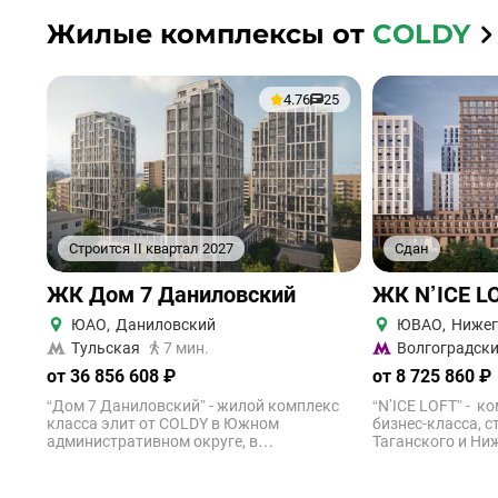
Жилые комплексы от
COLDY
4.76
25
Строится II квартал 2027
Сдан
ЖК Дом 7 Даниловский
ЖК N’ICE L
ЮАО
,
Даниловский
ЮВАО
,
Нижег
Тульская
7 мин.
Волгоградски
от 36 856 608 ₽
от 8 725 860 ₽
“Дом 7 Даниловский” - жилой комплекс
“N’ICE LOFT” - 
класса элит от COLDY в Южном
бизнес-класса, 
административном округе, в
Таганского и Ни
Даниловском районе. Застройщик
Москвы. Этот с
предполагает строительство три 15-
апартаментов би
этажных корпусов, соединенных между
в Юго-Восточно