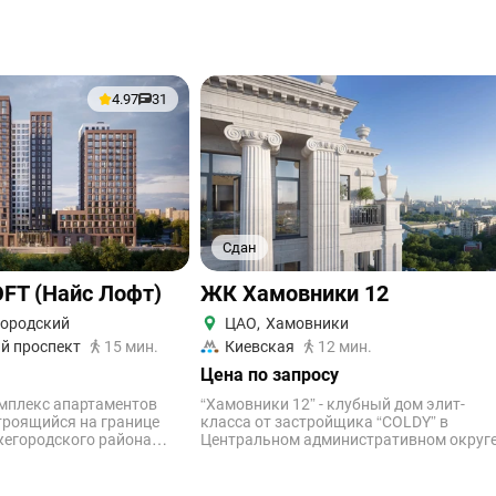
4.97
31
Сдан
OFT (Найс Лофт)
ЖК Хамовники 12
ородский
ЦАО
,
Хамовники
й проспект
15 мин.
Киевская
12 мин.
Цена по запросу
комплекс апартаментов
“Хамовники 12” - клубный дом элит-
строящийся на границе
класса от застройщика “COLDY” в
жегородского района
Центральном административном округ
портивный комплекс
Москвы, в Хамовниках. Внешний вид
знес-класса расположен
дома и внутренний поражают: фасад из
м округе Москвы.
натурального юрского камня, деревянн