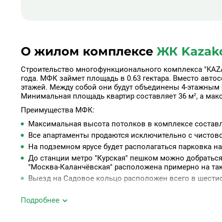
О жилом комплексе
ЖК Kazako
Строительство многофункционального комплекса "KAZA
года. МФК займет площадь в 0.63 гектара. Вместо авто
этажей. Между собой они будут объединены 4-этажным 
Минимальная площадь квартир составляет 36 м², а макс
Преимущества МФК:
Максимальная высота потолков в комплексе составля
Все апартаменты продаются исключительно с чистово
На подземном ярусе будет располагаться парковка н
До станции метро "Курская" пешком можно добраться
"Москва-Каланчёвская" расположена примерно на та
Выезд на Садовое кольцо расположен всего в шестис
Подробнее
Рядом с МФК в пешей доступности расположены школы,
физкультурно-спортивные комплексы, рестораны, уютны