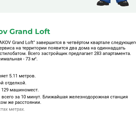
v Grand Loft
KOV Grand Loft" завершится в четвёртом квартале следующег
сервиса на территории появится два дома на одиннадцать
стилобатом. Всего застройщик предлагает 283 апартамента.
имальная - 73 м².
ет 5.11 метров.
й отделкой.
а 129 машиномест.
 всего за 10 минут. Ближайшая железнодорожная станция
ком же расстоянии.
тах метрах.
 учреждения для дошколят, культурные центры, фитнес-клуб
е кафе и т.д.