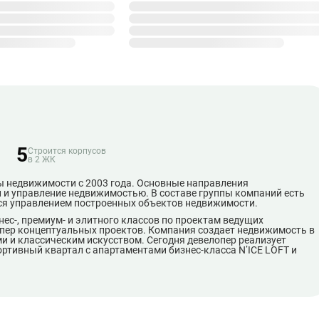
5
Строится корпусов
в 2 ЖК
 недвижимости с 2003 года. Основные направления
и и управление недвижимостью. В составе группы компаний есть
тся управлением построенных объектов недвижимости.
с-, премиум- и элитного классов по проектам ведущих
опер концептуальных проектов. Компания создает недвижимость в
и и классическим искусством. Сегодня девелопер реализует
ортивный квартал с апартаментами бизнес-класса N’ICE LOFT и