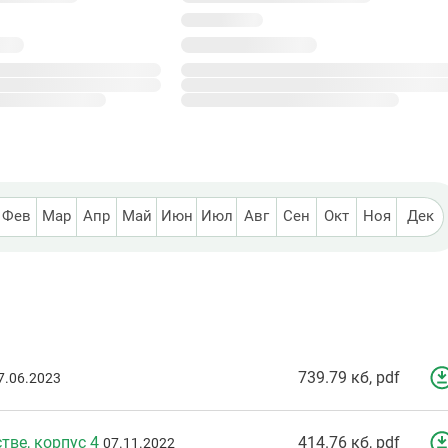
999
корпусов в 99 ЖК
Фев
Мар
Апр
Май
Июн
Июл
Авг
Сен
Окт
Ноя
Дек
739.79 кб, pdf
7.06.2023
тве, корпус 4
414.76 кб, pdf
07.11.2022