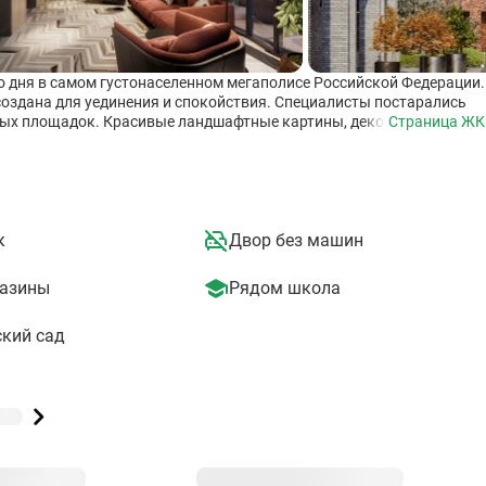
о дня в самом густонаселенном мегаполисе Российской Федерации.
создана для уединения и спокойствия. Специалисты постарались
зных площадок. Красивые ландшафтные картины, декоративных
Страница ЖК
е оставит никого равнодушным. Здесь создано все для того, чтоб
 с самим собой, а также отдохнуть от внешних проблем.
едицинские учреждения; · Образовательные и дошкольные
нтры; · Многочисленные кафе и рестораны; · Торгово-
я в непосредственной близости от ЖК. Рядышком находится метро
 и маршрутные такси.
к
Двор без машин
азины
Рядом школа
кий сад
в 9
Строится