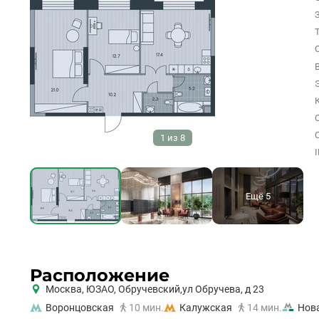
1
из
8
Ещё 5
Расположение
Москва,
ЮЗАО
,
Обручевский,
ул Обручева, д 23
Воронцовская
10 мин.
Калужская
14 мин.
Нов