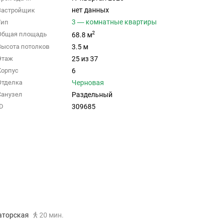
нет данных
Застройщик
3 — комнатные квартиры
Тип
2
Общая площадь
68.8 м
3.5 м
Высота потолков
25 из 37
Этаж
6
Корпус
Черновая
Отделка
Раздельный
Санузел
309685
ID
аторская
20 мин.