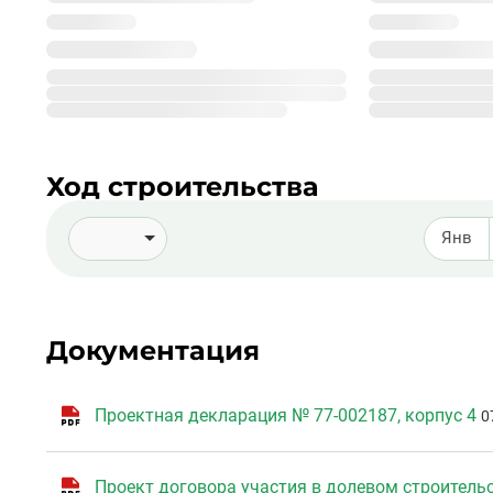
%_YEAR_%
99
основания
ЖК
Подробнее о %_NAME_%
Ход строительства
Янв
Документация
Проектная декларация № 77-002187, корпус 4
0
Проект договора участия в долевом строительс