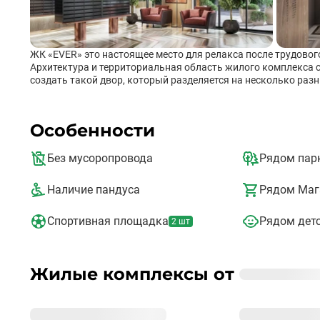
ЖК «EVER» это настоящее место для релакса после трудовог
Архитектура и территориальная область жилого комплекса 
создать такой двор, который разделяется на несколько ра
элементов, а также красиво оформленных посадочных мест н
можно было хорошо провести время со своей семьей, наедине
Инфраструктура тоже хорошо развита: · Поликлиники и м
Особенности
учреждения; · Парки развлечения и отдыха; · Фитнесс-це
развлекательные центры; Все это и многое другое находитс
«Калужская» от которой очень часто циркулируют автобусы
Без мусоропровода
Рядом пар
Наличие пандуса
Рядом Маг
Спортивная площадка
Рядом детс
2 шт
Жилые комплексы от
Застройщик
%_NAME_%
Год
Сдано корпусов 