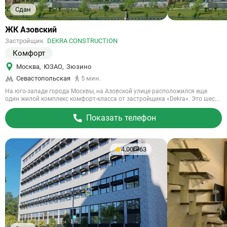
Сдан
Ссылка
ЖК Азовский
на
Застройщик
DEKRA CONSTRUCTION
объект
Комфорт
Москва
,
ЮЗАО
,
Зюзино
Севастопольская
5 мин.
На юго-западе города Москвы, на Азовской улице расположился еще
один жилой комплекс комфорт-класса от застройщика «Dekra». Это шес...
Показать телефон
4.00
63