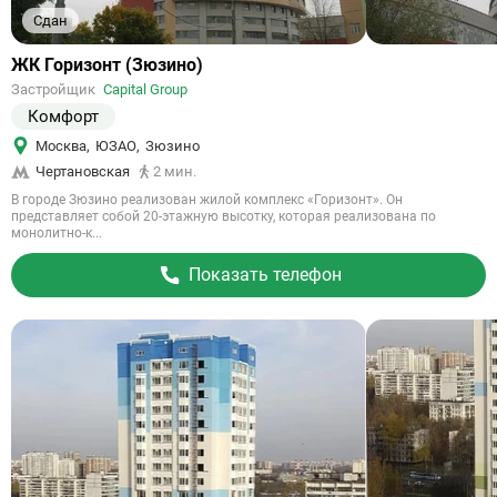
Сдан
Ссылка
ЖК Горизонт (Зюзино)
на
Застройщик
Capital Group
объект
Комфорт
Москва
,
ЮЗАО
,
Зюзино
Чертановская
2 мин.
В городе Зюзино реализован жилой комплекс «Горизонт». Он
представляет собой 20-этажную высотку, которая реализована по
монолитно-к...
Показать телефон