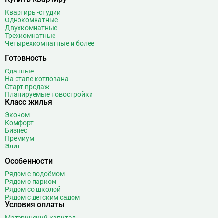
Волжская
12
Квартиры-студии
Волоколамская
28
Однокомнатные
Двухкомнатные
Волхонка
0
Трехкомнатные
Воробьёвы горы
10
Четырехкомнатные и более
Воронцовская
6
Готовность
Выставочная
16
Сданные
Выставочный центр
17
На этапе котлована
Старт продаж
Выхино
20
Планируемые новостройки
Класс жилья
Г
Генерала Тюленева
0
Эконом
Говорово
14
Комфорт
Бизнес
Д
Давыдково
14
Премиум
Деловой центр
26
Элит
Динамо
20
Особенности
Дмитровская
16
Рядом с водоёмом
Добрынинская
17
Рядом с парком
Рядом со школой
Домодедовская
37
Рядом с детским садом
Условия оплаты
Дорогомиловская
0
Достоевская
8
Материнский капитал