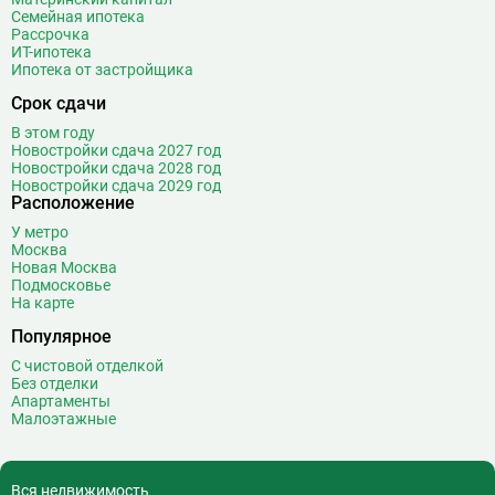
Семейная ипотека
Дубровка
14
Рассрочка
ИТ-ипотека
Ж
Жулебино
43
Ипотека от застройщика
З
Зюзино
1
Срок сдачи
Зябликово
13
В этом году
Новостройки сдача 2027 год
И
Измайловская
14
Новостройки сдача 2028 год
Новостройки сдача 2029 год
Расположение
К
Калужская
26
Кантемировская
12
У метро
Москва
Каховская
1
Новая Москва
Каширская
8
Подмосковье
На карте
Киевская
24
Популярное
Китай-город
12
Кленовый бульвар
1
С чистовой отделкой
Без отделки
Кожуховская
7
Апартаменты
Коломенская
14
Малоэтажные
Коммунарка
22
Комсомольская
18
Вся недвижимость