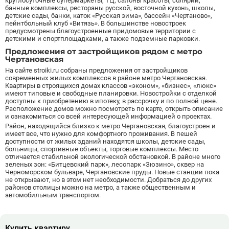
круглосуточные супермаркеты, ТЦ, салоны красоты, солярии,
банные комплексы, рестораны русской, восточной кухонь, школы,
Борисово
3
детские сады, банки, каток «Русская зима», бассейн «Чертаново»,
Боровицкая
15
пейнтбольный клуб «Витязь». В большинстве новостроек
предусмотрены благоустроенные придомовые территории с
Боровское шоссе
12
детскими и спортплощадками, а также подземные парковки.
Ботанический сад
20
Предложения от застройщиков рядом с метро
Чертановская
Братиславская
12
На сайте stroiki.ru собраны предложения от застройщиков
Бульвар Адмирала Ушакова
5
современных жилых комплексов в районе метро Чертановская.
Бульвар Дмитрия Донского
20
Квартиры в строящихся домах классов «эконом», «бизнес», «люкс»
имеют типовые и свободные планировки. Новостройки с отделкой
Бульвар Рокоссовского
22
доступны к приобретению в ипотеку, в рассрочку и по полной цене.
Расположение домов можно посмотреть по карте, открыть описание
Бунинская аллея
15
и ознакомиться со всей интересующей информацией о проектах.
Бутырская
13
Район, находящийся близко к метро Чертановская, благоустроен и
имеет все, что нужно для комфортного проживания. В пешей
В
Вавиловская
1
доступности от жилых зданий находятся школы, детские сады,
больницы, спортивные объекты, торговые комплексы. Место
Варшавская
2
отличается стабильной экологической обстановкой. В районе много
ВДНХ
31
зеленых зон: «Битцевский парк», лесопарк «Зюзино», сквер на
Черноморском бульваре, Чертановские пруды. Новые станции пока
Верхние Лихоборы
18
не открывают, но в этом нет необходимости. Добраться до других
районов столицы можно на метро, а также общественным и
Владыкино
15
автомобильным транспортом.
Водный стадион
28
Войковская
26
Волгоградский проспект
11
Купить квартиру