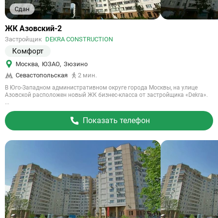
Сдан
Ссылка
ЖК Азовский-2
на
Застройщик
DEKRA CONSTRUCTION
объект
Комфорт
Москва
,
ЮЗАО
,
Зюзино
Севастопольская
2 мин.
В Юго-Западном административном округе города Москвы, на улице
Азовской расположен новый ЖК бизнес-класса от застройщика «Dekra».
...
Показать телефон