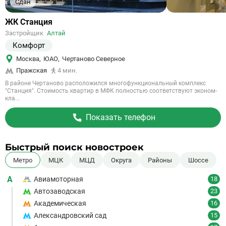
Сдан
Ссылка
ЖК Станция
на
Застройщик
Алтай
объект
Комфорт
Москва
,
ЮАО
,
Чертаново Северное
Пражская
4 мин.
В районе Чертаново расположился многофункциональный комплекс
"Станция". Стоимость квартир в МФК полностью соответствуют эконом-
кла...
Показать телефон
Быстрый поиск новостроек
Метро
МЦК
МЦД
Округа
Районы
Шоссе
А
Авиамоторная
18
Автозаводская
23
Академическая
16
Александровский сад
15