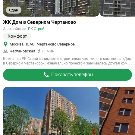
Сдан
Ссылка
ЖК Дом в Северном Чертаново
на
Застройщик
РК Строй
объект
Комфорт
Москва
,
ЮАО
,
Чертаново Северное
Чертановская
11 мин.
Компания РК Строй занимается строительством жилого комплекса «Дом
в Северном Чертаново». Изначально проектом занималась другая ком...
Показать телефон