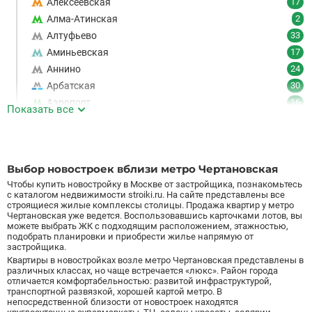
Алексеевская
17
Алма-Атинская
2
Алтуфьево
33
Аминьевская
17
Аннино
24
Арбатская
30
Аэропорт
16
Показать все
Аэропорт Внуково
7
Б
Бабушкинская
49
Багратионовская
16
Выбор новостроек вблизи метро Чертановская
Баррикадная
21
Чтобы купить новостройку в Москве от застройщика, познакомьтесь
Бауманская
25
с каталогом недвижимости stroiki.ru. На сайте представлены все
строящиеся жилые комплексы столицы. Продажа квартир у метро
Беговая
11
Чертановская уже ведется. Воспользовавшись карточками лотов, вы
можете выбрать ЖК с подходящим расположением, этажностью,
Беломорская
24
подобрать планировки и приобрести жилье напрямую от
Белорусская
23
застройщика.
Беляево
11
Квартиры в новостройках возле метро Чертановская представлены в
различных классах, но чаще встречается «люкс». Район города
Бибирево
19
отличается комфортабельностью: развитой инфраструктурой,
транспортной развязкой, хорошей картой метро. В
Библиотека имени Ленина
14
непосредственной близости от новостроек находятся
Битцевский парк
3