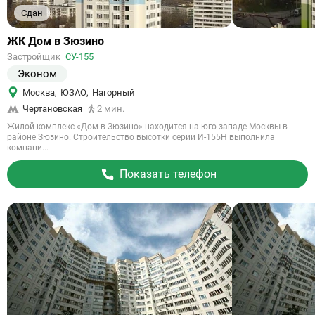
Сдан
Ссылка
ЖК Дом в Зюзино
на
Застройщик
СУ-155
объект
Эконом
Москва
,
ЮЗАО
,
Нагорный
Чертановская
2 мин.
Жилой комплекс «Дом в Зюзино» находится на юго-западе Москвы в
районе Зюзино. Строительство высотки серии И-155Н выполнила
компани...
Показать телефон