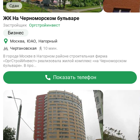
Сдан
Ссылка
ЖК На Черноморском бульваре
на
Застройщик
Оргстройинвест
объект
Бизнес
Москва
,
ЮАО
,
Нагорный
Чертановская
10 мин.
В городе Москве в Нагорном районе строительная фирма
«ОргСтройИнвест» реализовала жилой комплекс «на Черноморском
бульваре». В про...
Показать телефон