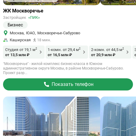
Ссылка
ЖК Москворечье
на
Застройщик
«ПИК»
объект
Бизнес
Москва
,
ЮАО
,
Москворечье-Сабурово
Каширская
18 мин.
2
2
2
Студия
от 19,1 м
1-комн.
от 29,4 м
2-комн.
от 44,5 м
от 13,5 млн ₽
от 16,5 млн ₽
от 20,9 млн ₽
“Москворечье” - жилой комплекс бизнес-класса в Южном
административном округе Москвы, в районе Москворечье-Сабурово.
Проект разр...
Показать телефон