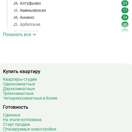
Алтуфьево
33
Аминьевская
17
Аннино
24
Арбатская
30
Аэропорт
16
Показать все
Аэропорт Внуково
7
Б
Бабушкинская
49
Багратионовская
16
Баррикадная
21
Бауманская
25
Купить квартиру
Беговая
11
Квартиры-студии
Беломорская
24
Однокомнатные
Двухкомнатные
Белорусская
23
Трехкомнатные
Беляево
11
Четырехкомнатные и более
Бибирево
19
Готовность
Библиотека имени Ленина
14
Сданные
Битцевский парк
3
На этапе котлована
Старт продаж
Борисово
3
Планируемые новостройки