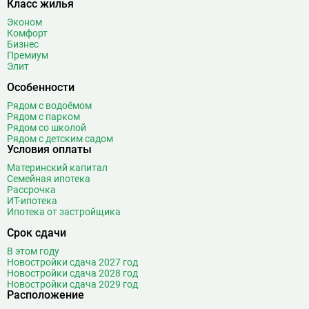
Класс жилья
Боровицкая
15
Боровское шоссе
12
Эконом
Комфорт
Ботанический сад
20
Бизнес
Братиславская
12
Премиум
Элит
Бульвар Адмирала Ушакова
5
Бульвар Дмитрия Донского
20
Особенности
Бульвар Рокоссовского
22
Рядом с водоёмом
Рядом с парком
Бунинская аллея
15
Рядом со школой
Бутырская
13
Рядом с детским садом
Условия оплаты
В
Вавиловская
1
Материнский капитал
Варшавская
2
Семейная ипотека
Рассрочка
ВДНХ
31
ИТ-ипотека
Верхние Лихоборы
18
Ипотека от застройщика
Владыкино
15
Срок сдачи
Водный стадион
28
В этом году
Войковская
26
Новостройки сдача 2027 год
Новостройки сдача 2028 год
Волгоградский проспект
11
Новостройки сдача 2029 год
Волжская
12
Расположение
Волоколамская
28