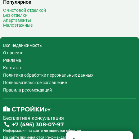
Популярное
Выставочный центр
17
Выхино
20
С чистовой отделкой
Без отделки
Г
Генерала Тюленева
0
Апартаменты
Малоэтажные
Говорово
14
Д
Давыдково
14
Деловой центр
26
Вся недвижимость
Динамо
20
О проекте
Дмитровская
16
Реклама
Добрынинская
17
Контакты
Домодедовская
37
Политика обработки персональных данных
Дорогомиловская
0
Пользовательское соглашение
Достоевская
8
Правила рекомендаций
Дубровка
14
Ж
Жулебино
43
Бесплатная консультация
З
Зюзино
1
+7 (495) 308-07-97
Зябликово
13
Информация на сайте
не является офертой.
И
Измайловская
14
На сайте применяются
Рекомендательные технологии
.