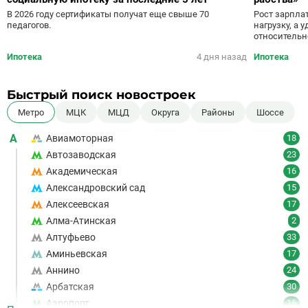
Рост зарпла
В 2026 году сертификаты получат еще свыше 70
нагрузку, а
педагогов.
относительн
Ипотека
4 дня назад
Ипотека
Быстрый поиск новостроек
Метро
МЦК
МЦД
Округа
Районы
Шоссе
А
Авиамоторная
18
Автозаводская
23
Академическая
16
Александровский сад
15
Алексеевская
17
Алма-Атинская
2
Алтуфьево
33
Аминьевская
17
Аннино
24
Арбатская
30
Аэропорт
16