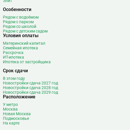
Элит
Бульвар Дмитрия Донского
20
Особенности
Бульвар Рокоссовского
22
Рядом с водоёмом
Бунинская аллея
15
Рядом с парком
Бутырская
13
Рядом со школой
Рядом с детским садом
В
Вавиловская
1
Условия оплаты
Варшавская
2
Материнский капитал
Семейная ипотека
ВДНХ
31
Рассрочка
Верхние Лихоборы
18
ИТ-ипотека
Ипотека от застройщика
Владыкино
15
Водный стадион
28
Срок сдачи
Войковская
26
В этом году
Волгоградский проспект
11
Новостройки сдача 2027 год
Новостройки сдача 2028 год
Волжская
12
Новостройки сдача 2029 год
Расположение
Волоколамская
28
Волхонка
0
У метро
Москва
Воробьёвы горы
10
Новая Москва
Воронцовская
6
Подмосковье
На карте
Выставочная
16