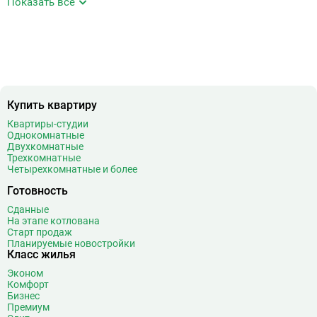
Показать все
Аэропорт Внуково
7
Б
Бабушкинская
49
Багратионовская
16
Баррикадная
21
Бауманская
25
Купить квартиру
Беговая
11
Беломорская
24
Квартиры-студии
Однокомнатные
Белорусская
23
Двухкомнатные
Беляево
11
Трехкомнатные
Четырехкомнатные и более
Бибирево
19
Библиотека имени Ленина
14
Готовность
Битцевский парк
3
Сданные
На этапе котлована
Борисово
3
Старт продаж
Боровицкая
15
Планируемые новостройки
Класс жилья
Боровское шоссе
12
Эконом
Ботанический сад
20
Комфорт
Братиславская
12
Бизнес
Премиум
Бульвар Адмирала Ушакова
5