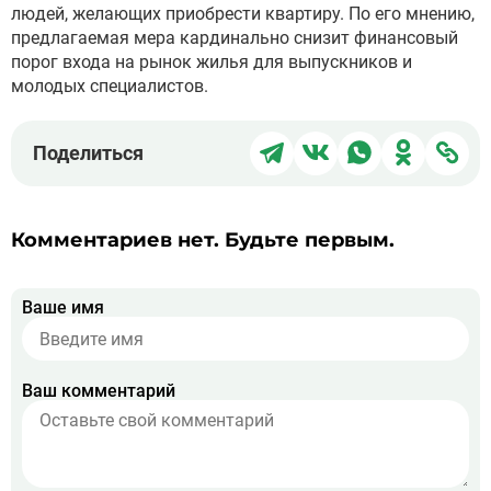
людей, желающих приобрести квартиру. По его мнению,
предлагаемая мера кардинально снизит финансовый
порог входа на рынок жилья для выпускников и
молодых специалистов.
Поделиться
Поделиться
Поделиться
Поделит
Под
Поделиться
в
в
в
в
чер
Telegram
ВКонтакте
WhatsApp
Однокла
ссы
Комментариев нет. Будьте первым.
Ваше имя
Ваш комментарий