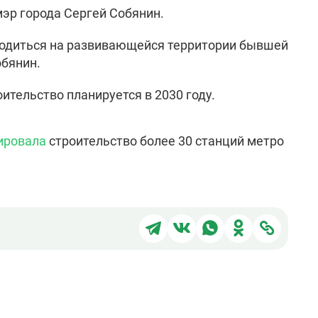
мэр города Сергей Собянин.
ходиться на развивающейся территории бывшей
обянин.
тельство планируется в 2030 году.
ировала
строительство более 30 станций метро
Поделиться
Поделиться
Поделиться
Поделиться
Подели
в
в
в
в
через
Telegram
ВКонтакте
WhatsApp
Одноклассни
ссылку