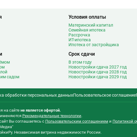
1
Митино
26
4
Мичуринский проспект
29
я
Условия оплаты
3
Мнёвники
14
Материнский капитал
1
Молодежная
46
Семейная ипотека
9
Москва-Сити
2
Рассрочка
ИТ-ипотека
Т
4
Мякинино
27
Ипотека от застройщика
3
Н
Нагатинская
19
и
Срок сдачи
3
Нагатинский Затон
3
оёмом
В этом году
5
Нагорная
17
ом
Новостройки сдача 2027 год
2
олой
Новостройки сдача 2028 год
Народное ополчение
27
ким садом
Новостройки сдача 2029 год
0
Нахимовский проспект
10
2
Некрасовка
30
5
ка обработки персональных данных
Пользовательское соглашение
Нижегородская
17
0
Новаторская
3
2
Новогиреево
22
я на сайте
не является офертой.
5
применяются
Рекомендательные технологии
.
Новокосино
40
сайт Вы соглашаетесь с
Пользовательским соглашением
и
Политикой о
3
Новокузнецкая
32
Медиа”
1
Новомосковская
2
ройкиРу. Независимая витрина недвижимости России.