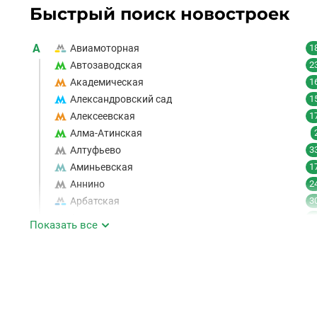
Быстрый поиск новостроек
А
Авиамоторная
1
Автозаводская
2
Академическая
1
Александровский сад
1
Алексеевская
1
Алма-Атинская
Алтуфьево
3
Аминьевская
1
Аннино
2
Арбатская
3
Аэропорт
1
Показать все
Аэропорт Внуково
Б
Бабушкинская
4
Багратионовская
1
Баррикадная
2
Бауманская
2