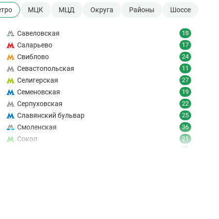
тро
МЦК
МЦД
Округа
Районы
Шоссе
Савеловская
18
Саларьево
17
Свиблово
24
Севастопольская
11
Селигерская
27
Семеновская
19
Серпуховская
22
Славянский бульвар
25
Смоленская
36
Сокол
21
Сокольники
24
Солнцево
9
Спартак
18
Спортивная
19
Сретенский бульвар
12
Стахановская
16