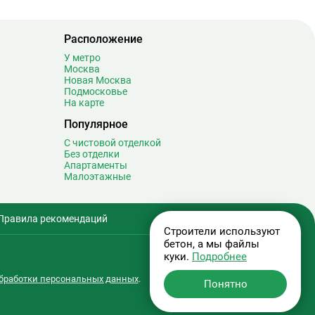
Строгино
30
Студенческая
8
Суворовская
0
Расположение
Сухаревская
17
У метро
Москва
Сходненская
12
Новая Москва
Подмосковье
Таганская
20
На карте
Тверская
20
Популярное
Театральная
7
С чистовой отделкой
Текстильщики
9
Без отделки
Телецентр
6
Апартаменты
Малоэтажные
Терехово
1
Технопарк
14
Тёплый Стан
15
Правила рекомендаций
Тимирязевская
13
Строители используют
бетон, а мы файлы
Третьяковская
32
куки.
Подробнее
Тропарёво
18
бработки персональных данных
.
Трубная
17
Понятно
Тульская
32
Тургеневская
10