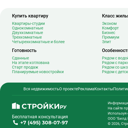
Беговая
1
Беломорская
2
Купить квартиру
Класс жиль
Белорусская
2
Квартиры-студии
Эконом
Беляево
1
Однокомнатные
Комфорт
Бибирево
1
Двухкомнатные
Бизнес
Трехкомнатные
Премиум
Библиотека имени Ленина
1
Четырехкомнатные и более
Элит
Битцевский парк
Готовность
Особенност
Борисово
Сданные
Рядом с вод
Боровицкая
1
На этапе котлована
Рядом с парк
Боровское шоссе
1
Старт продаж
Рядом со шк
Планируемые новостройки
Рядом с детс
Ботанический сад
2
Братиславская
1
Бульвар Адмирала Ушакова
Вся недвижимость
О проекте
Реклама
Контакты
Полити
Бульвар Дмитрия Донского
2
Бульвар Рокоссовского
2
Информаци
Бунинская аллея
1
На сайте 
Используя 
Бутырская
1
Бесплатная консультация
ООО “Билд 
+7 (495) 308-07-97
В
Вавиловская
© 2026, Ст