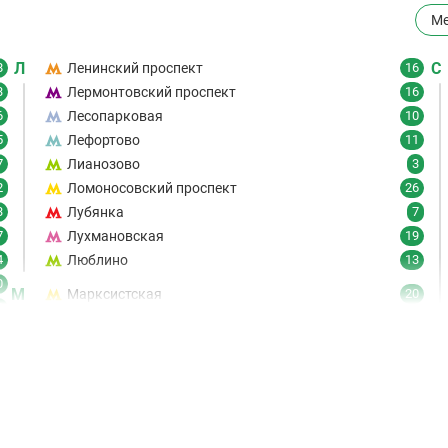
Ме
Л
С
8
Ленинский проспект
16
3
Лермонтовский проспект
16
6
Лесопарковая
10
5
Лефортово
11
7
Лианозово
3
2
Ломоносовский проспект
26
3
Лубянка
7
7
Лухмановская
19
4
Люблино
13
0
М
Марксистская
20
6
Марьина Роща
19
7
Марьино
8
9
Маяковская
21
6
Медведково
61
1
Менделеевская
18
5
Минская
27