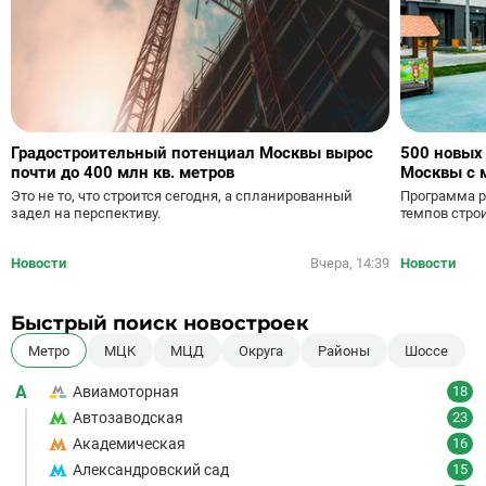
Градостроительный потенциал Москвы вырос
500 новых
почти до 400 млн кв. метров
Москвы с 
Это не то, что строится сегодня, а спланированный
Программа р
задел на перспективу.
темпов стро
Новости
Вчера, 14:39
Новости
Быстрый поиск новостроек
Метро
МЦК
МЦД
Округа
Районы
Шоссе
А
Авиамоторная
18
Автозаводская
23
Академическая
16
Александровский сад
15