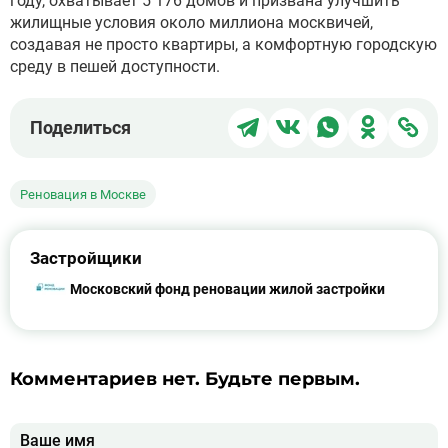
году, охватывает 5 176 домов и призвана улучшить
жилищные условия около миллиона москвичей,
создавая не просто квартиры, а комфортную городскую
среду в пешей доступности.
Поделиться
Поделиться
Поделиться
Поделит
Под
Поделиться
в
в
в
в
чер
Telegram
ВКонтакте
WhatsApp
Однокла
ссы
Реновация в Москве
Застройщики
Московский фонд реновации жилой застройки
Комментариев нет. Будьте первым.
Ваше имя