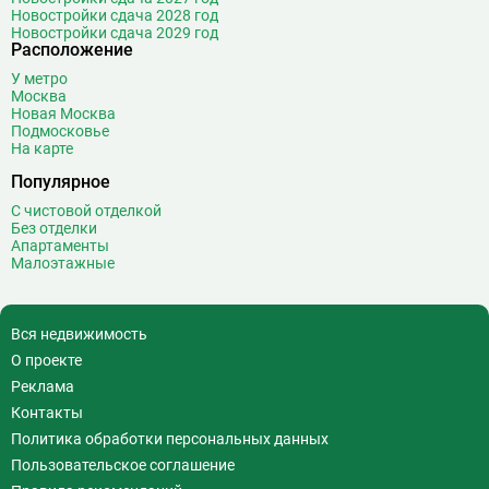
Новостройки сдача 2028 год
Волжская
12
Новостройки сдача 2029 год
Расположение
Волоколамская
28
Волхонка
0
У метро
Москва
Воробьёвы горы
10
Новая Москва
Воронцовская
6
Подмосковье
На карте
Выставочная
16
Популярное
Выставочный центр
17
Выхино
20
С чистовой отделкой
Без отделки
Г
Генерала Тюленева
0
Апартаменты
Малоэтажные
Говорово
14
Д
Давыдково
14
Деловой центр
26
Вся недвижимость
Динамо
20
О проекте
Дмитровская
16
Реклама
Добрынинская
17
Контакты
Домодедовская
37
Политика обработки персональных данных
Дорогомиловская
0
Пользовательское соглашение