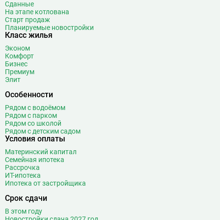
Битцевский парк
3
Сданные
На этапе котлована
Борисово
3
Старт продаж
Боровицкая
15
Планируемые новостройки
Класс жилья
Боровское шоссе
12
Эконом
Ботанический сад
20
Комфорт
Братиславская
12
Бизнес
Премиум
Бульвар Адмирала Ушакова
5
Элит
Бульвар Дмитрия Донского
20
Особенности
Бульвар Рокоссовского
22
Рядом с водоёмом
Бунинская аллея
15
Рядом с парком
Бутырская
13
Рядом со школой
Рядом с детским садом
В
Вавиловская
1
Условия оплаты
Варшавская
2
Материнский капитал
Семейная ипотека
ВДНХ
31
Рассрочка
Верхние Лихоборы
18
ИТ-ипотека
Ипотека от застройщика
Владыкино
15
Водный стадион
28
Срок сдачи
Войковская
26
В этом году
Волгоградский проспект
11
Новостройки сдача 2027 год