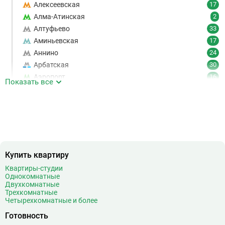
Алексеевская
17
Алма-Атинская
2
Алтуфьево
33
Аминьевская
17
Аннино
24
Арбатская
30
Аэропорт
16
Показать все
Аэропорт Внуково
7
Б
Бабушкинская
49
Багратионовская
16
Баррикадная
21
Бауманская
25
Купить квартиру
Беговая
11
Беломорская
24
Квартиры-студии
Однокомнатные
Белорусская
23
Двухкомнатные
Беляево
11
Трехкомнатные
Четырехкомнатные и более
Бибирево
19
Библиотека имени Ленина
14
Готовность