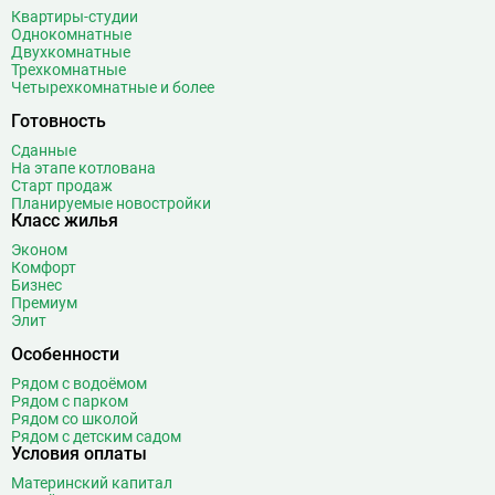
Беломорская
24
Квартиры-студии
Однокомнатные
Белорусская
23
Двухкомнатные
Беляево
11
Трехкомнатные
Четырехкомнатные и более
Бибирево
19
Библиотека имени Ленина
14
Готовность
Битцевский парк
3
Сданные
На этапе котлована
Борисово
3
Старт продаж
Боровицкая
15
Планируемые новостройки
Класс жилья
Боровское шоссе
12
Эконом
Ботанический сад
20
Комфорт
Братиславская
12
Бизнес
Премиум
Бульвар Адмирала Ушакова
5
Элит
Бульвар Дмитрия Донского
20
Особенности
Бульвар Рокоссовского
22
Рядом с водоёмом
Бунинская аллея
15
Рядом с парком
Бутырская
13
Рядом со школой
Рядом с детским садом
В
Вавиловская
1
Условия оплаты
Варшавская
2
Материнский капитал