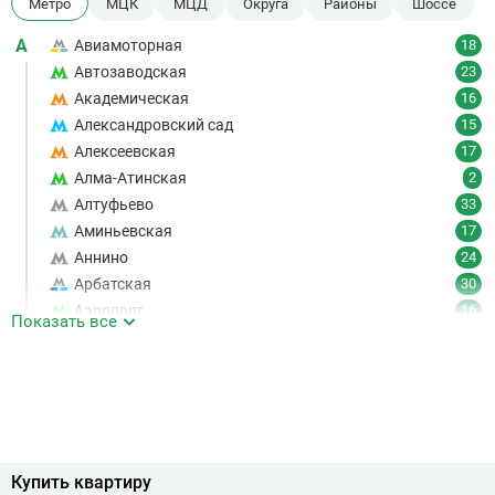
Метро
МЦК
МЦД
Округа
Районы
Шоссе
А
Авиамоторная
18
Автозаводская
23
Академическая
16
Александровский сад
15
Алексеевская
17
Алма-Атинская
2
Алтуфьево
33
Аминьевская
17
Аннино
24
Арбатская
30
Аэропорт
16
Показать все
Аэропорт Внуково
7
Б
Бабушкинская
49
Багратионовская
16
Баррикадная
21
Бауманская
25
Купить квартиру
Беговая
11