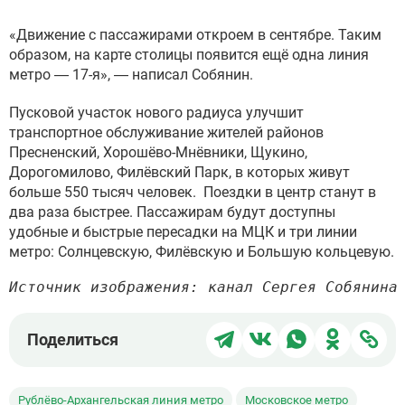
«Движение с пассажирами откроем в сентябре. Таким
образом, на карте столицы появится ещё одна линия
метро — 17-я», — написал Собянин.
Пусковой участок нового радиуса улучшит
транспортное обслуживание жителей районов
Пресненский, Хорошёво-Мнёвники, Щукино,
Дорогомилово, Филёвский Парк, в которых живут
больше 550 тысяч человек. Поездки в центр станут в
два раза быстрее. Пассажирам будут доступны
удобные и быстрые пересадки на МЦК и три линии
метро: Солнцевскую, Филёвскую и Большую кольцевую.
Источник изображения: канал Сергея Собянина
Поделиться
Поделиться
Поделиться
Поделит
Под
Поделиться
в
в
в
в
чер
Telegram
ВКонтакте
WhatsApp
Однокла
ссы
Рублёво-Архангельская линия метро
Московское метро