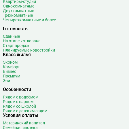
Беломорская
24
Квартиры-студии
Однокомнатные
Белорусская
23
Двухкомнатные
Беляево
11
Трехкомнатные
Четырехкомнатные и более
Бибирево
19
Библиотека имени Ленина
14
Готовность
Битцевский парк
3
Сданные
На этапе котлована
Борисово
3
Старт продаж
Боровицкая
15
Планируемые новостройки
Класс жилья
Боровское шоссе
12
Эконом
Ботанический сад
20
Комфорт
Братиславская
12
Бизнес
Премиум
Бульвар Адмирала Ушакова
5
Элит
Бульвар Дмитрия Донского
20
Особенности
Бульвар Рокоссовского
22
Рядом с водоёмом
Бунинская аллея
15
Рядом с парком
Бутырская
13
Рядом со школой
Рядом с детским садом
В
Вавиловская
1
Условия оплаты
Варшавская
2
Материнский капитал
Семейная ипотека
ВДНХ
31