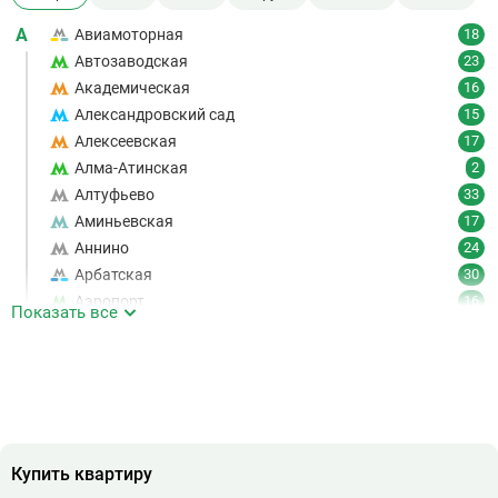
А
Авиамоторная
18
Автозаводская
23
Академическая
16
Александровский сад
15
Алексеевская
17
Алма-Атинская
2
Алтуфьево
33
Аминьевская
17
Аннино
24
Арбатская
30
Аэропорт
16
Показать все
Аэропорт Внуково
7
Б
Бабушкинская
49
Багратионовская
16
Баррикадная
21
Бауманская
25
Купить квартиру
Беговая
11