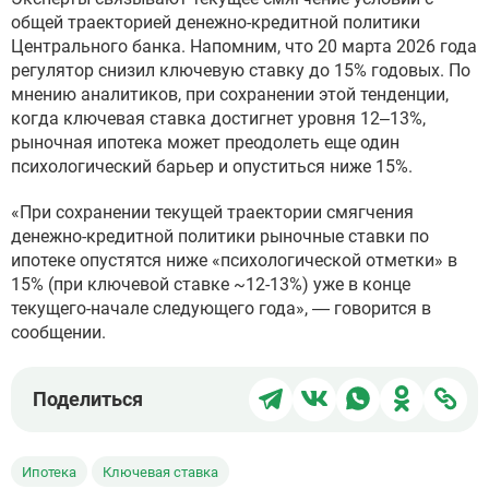
общей траекторией денежно-кредитной политики
Центрального банка. Напомним, что 20 марта 2026 года
регулятор снизил ключевую ставку до 15% годовых. По
мнению аналитиков, при сохранении этой тенденции,
когда ключевая ставка достигнет уровня 12–13%,
рыночная ипотека может преодолеть еще один
психологический барьер и опуститься ниже 15%.
«При сохранении текущей траектории смягчения
денежно-кредитной политики рыночные ставки по
ипотеке опустятся ниже «психологической отметки» в
15% (при ключевой ставке ~12-13%) уже в конце
текущего-начале следующего года», — говорится в
сообщении.
Поделиться
Поделиться
Поделиться
Поделит
Под
Поделиться
в
в
в
в
чер
Telegram
ВКонтакте
WhatsApp
Однокла
ссы
Ипотека
Ключевая ставка