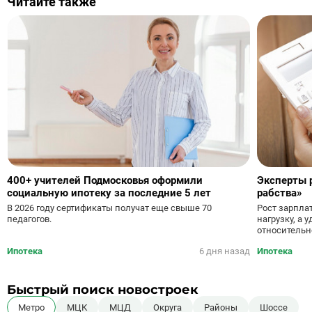
Читайте также
400+ учителей Подмосковья оформили
Эксперты 
социальную ипотеку за последние 5 лет
рабства»
Рост зарпла
В 2026 году сертификаты получат еще свыше 70
нагрузку, а
педагогов.
относительн
Ипотека
6 дня назад
Ипотека
Быстрый поиск новостроек
Метро
МЦК
МЦД
Округа
Районы
Шоссе