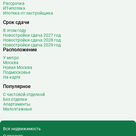
Рассрочка
Верхние Лихоборы
18
ИТ-ипотека
Ипотека от застройщика
Владыкино
15
Водный стадион
28
Срок сдачи
Войковская
26
В этом году
Волгоградский проспект
11
Новостройки сдача 2027 год
Новостройки сдача 2028 год
Волжская
12
Новостройки сдача 2029 год
Расположение
Волоколамская
28
Волхонка
0
У метро
Москва
Воробьёвы горы
10
Новая Москва
Воронцовская
6
Подмосковье
На карте
Выставочная
16
Популярное
Выставочный центр
17
Выхино
20
С чистовой отделкой
Без отделки
Г
Генерала Тюленева
0
Апартаменты
Малоэтажные
Говорово
14
Д
Давыдково
14
Деловой центр
26
Вся недвижимость
Динамо
20