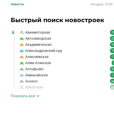
Новости
Сегодня, 10:35
Быстрый поиск новостроек
А
Авиамоторная
1
Автозаводская
2
Академическая
1
Александровский сад
1
Алексеевская
1
Алма-Атинская
Алтуфьево
3
Аминьевская
1
Аннино
2
Арбатская
3
Аэропорт
1
Показать все
Аэропорт Внуково
Б
Бабушкинская
4