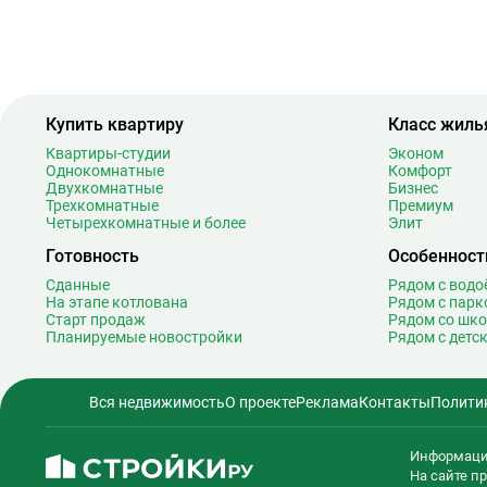
Багратионовская
1
Баррикадная
2
Бауманская
2
Беговая
1
Беломорская
2
Купить квартиру
Класс жиль
Белорусская
2
Квартиры-студии
Эконом
Беляево
1
Однокомнатные
Комфорт
Бибирево
1
Двухкомнатные
Бизнес
Трехкомнатные
Премиум
Библиотека имени Ленина
1
Четырехкомнатные и более
Элит
Битцевский парк
Готовность
Особенност
Борисово
Сданные
Рядом с вод
Боровицкая
1
На этапе котлована
Рядом с парк
Боровское шоссе
1
Старт продаж
Рядом со шк
Планируемые новостройки
Рядом с детс
Ботанический сад
2
Братиславская
1
Бульвар Адмирала Ушакова
Вся недвижимость
О проекте
Реклама
Контакты
Полити
Бульвар Дмитрия Донского
2
Бульвар Рокоссовского
2
Информаци
Бунинская аллея
1
На сайте 