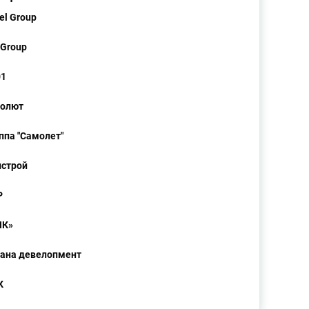
el Group
Group
01
солют
ппа "Самолет"
строй
Р
ИК»
ана девелопмент
К