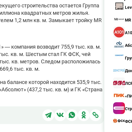
екущего строительства остается Группа
Lev
миллиона квадратных метров жилья.
елем 1,2 млн кв. м. Замыкает тройку MR
MR 
А1
Аб
» — компания возводит 755,9 тыс. кв. м.
тыс. кв. м. Шестым стал ГК ФСК, чей
Гру
тыс. кв. метров. Следом расположилась
69,6 тыс. кв. м.
Дон
на балансе которой находится 535,9 тыс.
ЛС
Абсолют» (437,2 тыс. кв. м) и ГК «Страна
«П
Стр
Поделиться
Поделиться
Поделиться
Поделиться
Поделиться
в
в
в
в
через
ФС
Telegram
ВКонтакте
WhatsApp
Одноклассники
ссылку