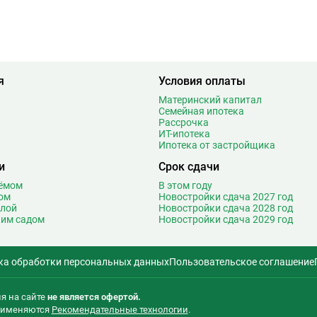
6
Медведково
61
1
Менделеевская
18
5
Минская
27
1
Митино
26
4
Мичуринский проспект
29
я
Условия оплаты
3
Мнёвники
14
Материнский капитал
1
Молодежная
46
Семейная ипотека
9
Москва-Сити
2
Рассрочка
ИТ-ипотека
Т
4
Мякинино
27
Ипотека от застройщика
3
Н
Нагатинская
19
и
Срок сдачи
3
Нагатинский Затон
3
оёмом
В этом году
5
Нагорная
17
ом
Новостройки сдача 2027 год
2
олой
Новостройки сдача 2028 год
Народное ополчение
27
ким садом
Новостройки сдача 2029 год
0
Нахимовский проспект
10
2
Некрасовка
30
5
ка обработки персональных данных
Пользовательское соглашение
Нижегородская
17
0
Новаторская
3
2
Новогиреево
22
я на сайте
не является офертой.
5
применяются
Рекомендательные технологии
.
Новокосино
40