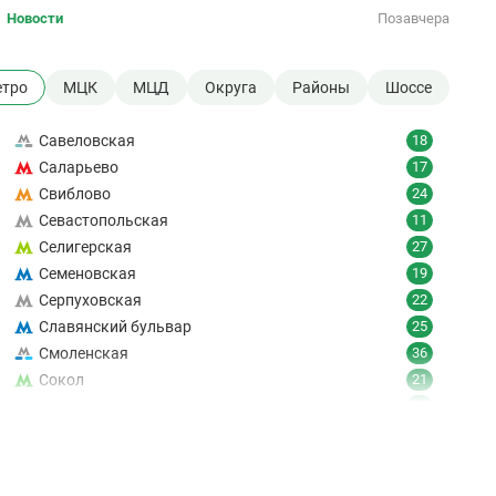
Новости
Позавчера
тро
МЦК
МЦД
Округа
Районы
Шоссе
Савеловская
18
Саларьево
17
Свиблово
24
Севастопольская
11
Селигерская
27
Семеновская
19
Серпуховская
22
Славянский бульвар
25
Смоленская
36
Сокол
21
Сокольники
24
Солнцево
9
Спартак
18
Спортивная
19