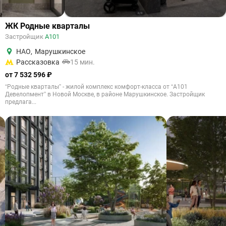
ЖК Родные кварталы
Застройщик
А101
НАО
,
Марушкинское
Рассказовка
15 мин.
от 7 532 596 ₽
“Родные кварталы” - жилой комплекс комфорт-класса от “А101
Девелопмент” в Новой Москве, в районе Марушкинское. Застройщик
предлага...