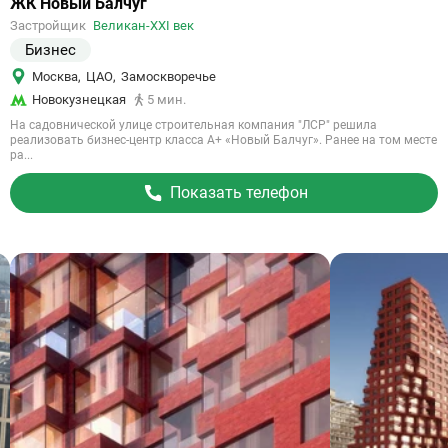
Ссылка
ЖК Новый Балчуг
на
Застройщик
Великан-ХХI век
объект
Бизнес
Москва
,
ЦАО
,
Замоскворечье
Новокузнецкая
5 мин.
На садовнической улице строительная компания "ЛСР" решила
реализовать бизнес-центр класса А+ «Новый Балчуг». Ранее на том месте
ра...
Показать телефон