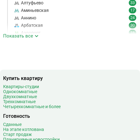
Алтуфьево
33
Аминьевская
17
Аннино
24
Арбатская
30
Аэропорт
16
Показать все
Аэропорт Внуково
7
Б
Бабушкинская
49
Багратионовская
16
Баррикадная
21
Бауманская
25
Купить квартиру
Беговая
11
Квартиры-студии
Беломорская
24
Однокомнатные
Белорусская
23
Двухкомнатные
Трехкомнатные
Беляево
11
Четырехкомнатные и более
Бибирево
19
Готовность
Библиотека имени Ленина
14
Сданные
Битцевский парк
3
На этапе котлована
Борисово
3
Старт продаж
Планируемые новостройки