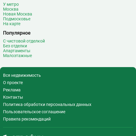
У метро
Волхонка
0
Москва
Воробьёвы горы
10
Новая Москва
Подмосковье
Воронцовская
6
На карте
Выставочная
16
Популярное
Выставочный центр
17
С чистовой отделкой
Выхино
20
Без отделки
Апартаменты
Г
Генерала Тюленева
0
Малоэтажные
Говорово
14
Д
Давыдково
14
Вся недвижимость
Деловой центр
26
О проекте
Динамо
20
Реклама
Дмитровская
16
Контакты
Добрынинская
17
Политика обработки персональных данных
Домодедовская
37
Пользовательское соглашение
Дорогомиловская
0
Правила рекомендаций
Достоевская
8
Дубровка
14