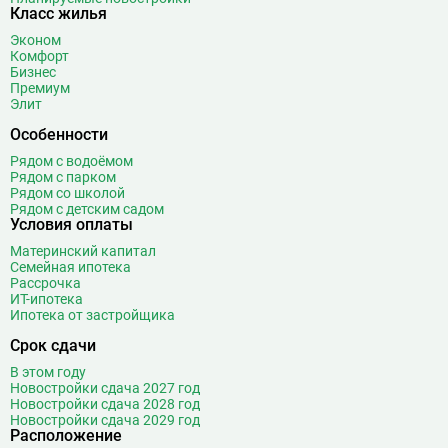
Боровицкая
15
Класс жилья
Боровское шоссе
12
Эконом
Ботанический сад
20
Комфорт
Бизнес
Братиславская
12
Премиум
Бульвар Адмирала Ушакова
5
Элит
Бульвар Дмитрия Донского
20
Особенности
Бульвар Рокоссовского
22
Рядом с водоёмом
Бунинская аллея
15
Рядом с парком
Рядом со школой
Бутырская
13
Рядом с детским садом
Условия оплаты
В
Вавиловская
1
Материнский капитал
Варшавская
2
Семейная ипотека
ВДНХ
31
Рассрочка
ИТ-ипотека
Верхние Лихоборы
18
Ипотека от застройщика
Владыкино
15
Срок сдачи
Водный стадион
28
В этом году
Войковская
26
Новостройки сдача 2027 год
Волгоградский проспект
11
Новостройки сдача 2028 год
Новостройки сдача 2029 год
Волжская
12
Расположение
Волоколамская
28