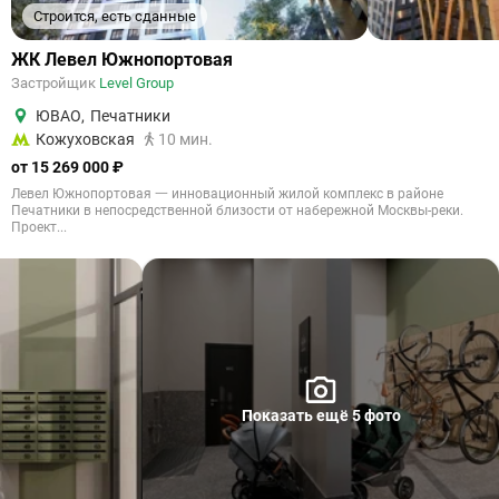
Строится, есть сданные
ЖК Левел Южнопортовая
Застройщик
Level Group
ЮВАО
,
Печатники
Кожуховская
10 мин.
от 15 269 000 ₽
Левел Южнопортовая 一 инновационный жилой комплекс в районе
Печатники в непосредственной близости от набережной Москвы-реки.
Проект...
Показать ещё 5 фото