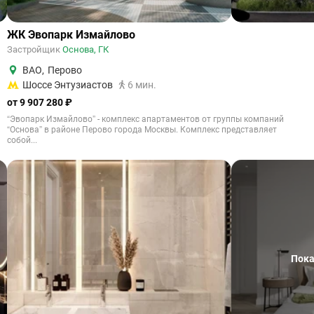
ЖК Эвопарк Измайлово
Застройщик
Основа, ГК
ВАО
,
Перово
Шоссе Энтузиастов
6 мин.
от 9 907 280 ₽
“Эвопарк Измайлово” - комплекс апартаментов от группы компаний
“Основа” в районе Перово города Москвы. Комплекс представляет
собой...
Пока