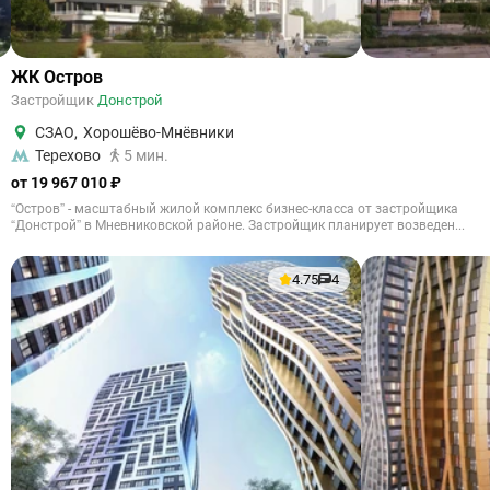
ЖК Остров
Застройщик
Донстрой
СЗАО
,
Хорошёво-Мнёвники
Терехово
5 мин.
от 19 967 010 ₽
“Остров” - масштабный жилой комплекс бизнес-класса от застройщика
“Донстрой” в Мневниковской районе. Застройщик планирует возведен...
4.75
4