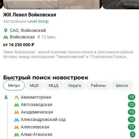
ЖК Левел Войковская
Застройщик
Level Group
САО
,
Войковский
Войковская
12 мин.
от 16 230 000 ₽
Левел Войковская - жилой комплекс бизнес-класса в престижном районе
Москвы, между лесопарками “Тимирязевский” и “Покровское-Стрешн...
Быстрый поиск новостроек
Метро
МЦК
МЦД
Округа
Районы
Шоссе
А
Авиамоторная
18
Автозаводская
23
Академическая
16
Александровский сад
15
Алексеевская
17
Алма-Атинская
2