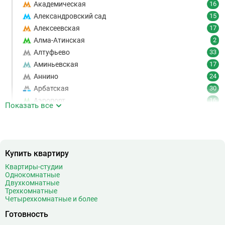
Академическая
16
Александровский сад
15
Алексеевская
17
Алма-Атинская
2
Алтуфьево
33
Аминьевская
17
Аннино
24
Арбатская
30
Аэропорт
16
Показать все
Аэропорт Внуково
7
Б
Бабушкинская
49
Багратионовская
16
Купить квартиру
Баррикадная
21
Бауманская
25
Квартиры-студии
Однокомнатные
Беговая
11
Двухкомнатные
Беломорская
24
Трехкомнатные
Четырехкомнатные и более
Белорусская
23
Готовность
Беляево
11