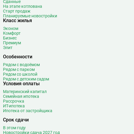
Бибирево
19
Сданные
На этапе котлована
Библиотека имени Ленина
14
Старт продаж
Битцевский парк
3
Планируемые новостройки
Класс жилья
Борисово
3
Эконом
Боровицкая
15
Комфорт
Боровское шоссе
12
Бизнес
Премиум
Ботанический сад
20
Элит
Братиславская
12
Особенности
Бульвар Адмирала Ушакова
5
Рядом с водоёмом
Бульвар Дмитрия Донского
20
Рядом с парком
Бульвар Рокоссовского
22
Рядом со школой
Рядом с детским садом
Бунинская аллея
15
Условия оплаты
Бутырская
13
Материнский капитал
Семейная ипотека
В
Вавиловская
1
Рассрочка
Варшавская
2
ИТ-ипотека
Ипотека от застройщика
ВДНХ
31
Верхние Лихоборы
18
Срок сдачи
Владыкино
15
В этом году
Новостройки сдача 2027 год
Водный стадион
28