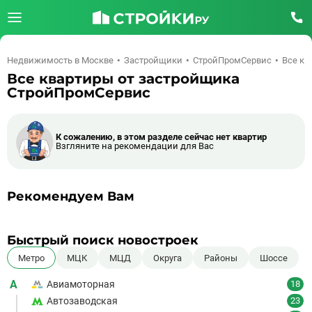
Недвижимость в Москве
Застройщики
СтройПромСервис
Все кв
Все квартиры от застройщика
СтройПромСервис
К сожалению, в этом разделе сейчас нет квартир
Взгляните на рекомендации для Вас
Рекомендуем Вам
Быстрый поиск новостроек
Метро
МЦК
МЦД
Округа
Районы
Шоссе
А
Авиамоторная
18
Автозаводская
23