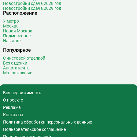
Новостройки сдача 2028 год
Войковская
26
Новостройки сдача 2029 год
Расположение
Волгоградский проспект
11
Волжская
12
У метро
Москва
Волоколамская
28
Новая Москва
Волхонка
0
Подмосковье
На карте
Воробьёвы горы
10
Популярное
Воронцовская
6
Выставочная
16
С чистовой отделкой
Без отделки
Выставочный центр
17
Апартаменты
Выхино
20
Малоэтажные
Г
Генерала Тюленева
0
Говорово
14
Вся недвижимость
О проекте
Д
Давыдково
14
Реклама
Деловой центр
26
Контакты
Динамо
20
Политика обработки персональных данных
Дмитровская
16
Пользовательское соглашение
Добрынинская
17
Правила рекомендаций
37