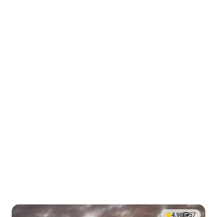
4.98
57