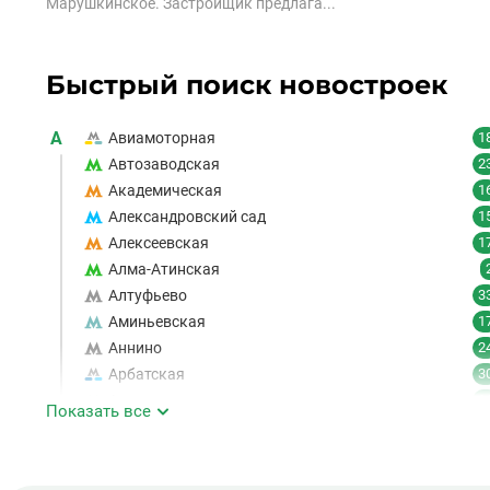
Марушкинское. Застройщик предлага...
Быстрый поиск новостроек
А
Авиамоторная
1
Автозаводская
2
Академическая
1
Александровский сад
1
Алексеевская
1
Алма-Атинская
Алтуфьево
3
Аминьевская
1
Аннино
2
Арбатская
3
Аэропорт
1
Показать все
Аэропорт Внуково
Б
Бабушкинская
4
1