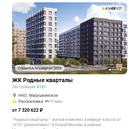
4.94
107
Строится IV квартал 2026
+4
1
2
3
4
5
ЖК Родные кварталы
Застройщик
А101
НАО
,
Марушкинское
Рассказовка
15 мин.
от 7 320 622 ₽
“Родные кварталы” - жилой комплекс комфорт-класса от
“А101 Девелопмент” в Новой Москве, в районе