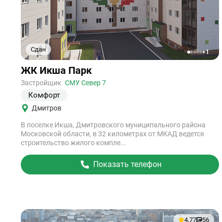
Сдан
+1
1
2
3
4
5
Ссылка
ЖК Икша Парк
на
объект
Застройщик
СМУ Север 7
Комфорт
Дмитров
В поселке Икша, Дмитровского муниципального района
Московской области, в 32 километрах от МКАД ведется
строительство жилого компле...
Показать телефон
4.77
56