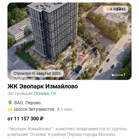
4.98
49
Строится III квартал 2026
+7
1
2
3
4
5
ЖК Эвопарк Измайлово
Застройщик
Основа, ГК
ВАО
,
Перово
Шоссе Энтузиастов
6 мин.
от 11 157 300 ₽
“Эвопарк Измайлово” - комплекс апартаментов от группы
компаний “Основа” в районе Перово города Москвы.