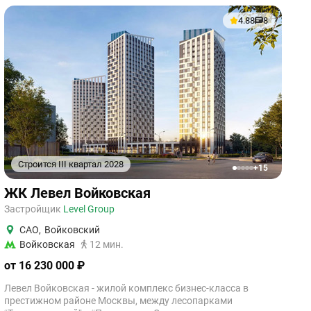
4.88
8
Строится III квартал 2028
+15
1
2
3
4
5
ЖК Левел Войковская
Застройщик
Level Group
САО
,
Войковский
Войковская
12 мин.
от 16 230 000 ₽
Левел Войковская - жилой комплекс бизнес-класса в
престижном районе Москвы, между лесопарками