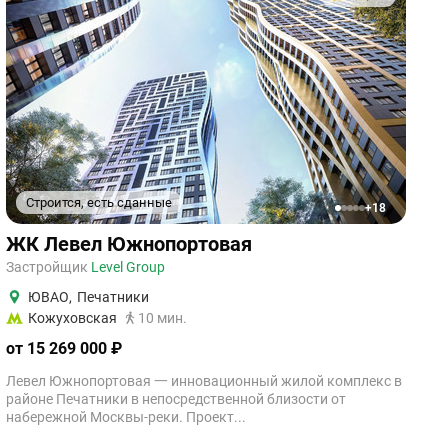
Строится, есть сданные
+18
1
2
3
4
5
ЖК Левел Южнопортовая
Застройщик
Level Group
ЮВАО
,
Печатники
Кожуховская
10 мин.
от 15 269 000 ₽
Левел Южнопортовая 一 инновационный жилой комплекс в
районе Печатники в непосредственной близости от
набережной Москвы-реки. Проект...