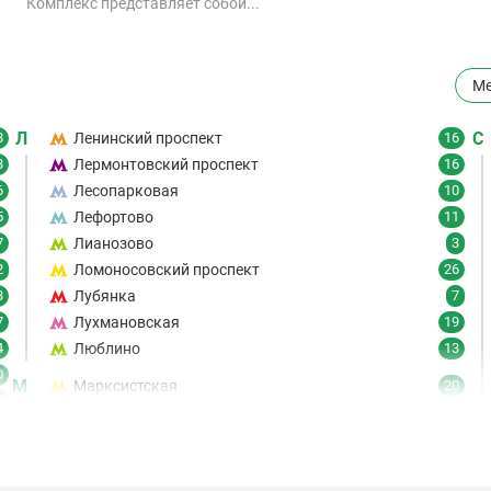
Комплекс представляет собой...
Ме
Л
С
8
Ленинский проспект
16
3
Лермонтовский проспект
16
6
Лесопарковая
10
5
Лефортово
11
7
Лианозово
3
2
Ломоносовский проспект
26
3
Лубянка
7
7
Лухмановская
19
4
Люблино
13
0
М
Марксистская
20
6
Марьина Роща
19
7
Марьино
8
9
Маяковская
21
6
61