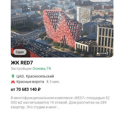
Сдан
+2
1
2
3
4
5
ЖК RED7
Застройщик
Основа, ГК
ЦАО
,
Красносельский
Красные ворота
5 мин.
от 70 683 140 ₽
В многофункциональном комплексе «RED7» площадью 52
000 м2 насчитывается 19 этажей. Дом рассчитан на 289
квартир. Это студии и мног...