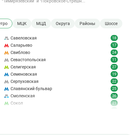
“Тимирязевский” и “Покровское-Стрешн...
тро
МЦК
МЦД
Округа
Районы
Шоссе
Савеловская
18
Саларьево
17
Свиблово
24
Севастопольская
11
Селигерская
27
Семеновская
19
Серпуховская
22
Славянский бульвар
25
Смоленская
36
Сокол
21
Сокольники
24
Солнцево
9
Спартак
18
Спортивная
19