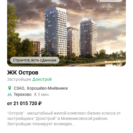
Строится, есть сданные
+19
1
2
3
4
5
ЖК Остров
Застройщик
Донстрой
СЗАО
,
Хорошёво-Мнёвники
Терехово
5 мин.
от 21 015 720 ₽
“Остров” - масштабный жилой комплекс бизнес-класса от
застройщика “Донстрой” в Мневниковской районе.
Застройщик планирует возведен...