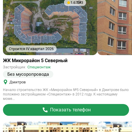
1.67
3
Строится IV квартал 2026
Ссылка
ЖК Микрорайон 5 Северный
на
Застройщик
Спецмонтаж
объект
Без мусоропровода
Дмитров
Начало строительство ЖК «Микрорайон №5 Северный» в Дмитрове было
положено застройщиком «Спецмонтаж» в 2012 году. К настоящему
моме...
Показать телефон