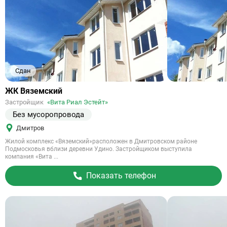
Сдан
Ссылка
ЖК Вяземский
на
Застройщик
«Вита Риал Эстейт»
объект
Без мусоропровода
Дмитров
Жилой комплекс «Вяземский»расположен в Дмитровском районе
Подмосковья вблизи деревни Удино. Застройщиком выступила
компания «Вита ...
Показать телефон