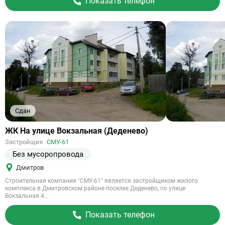
Показать телефон
Сдан
Ссылка
ЖК На улице Вокзальная (Деденево)
на
Застройщик
СМУ-61
объект
Без мусоропровода
Дмитров
Строительная компания “СМУ-61” является застройщиком жилого
комплекса в Дмитровском районе поселке Деденево, по улице
Вокзальная 4...
Показать телефон