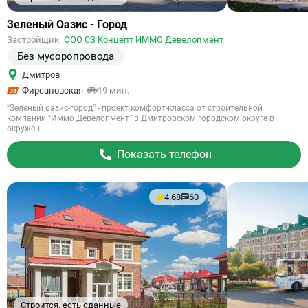
Ссылка
Зеленый Оазис - Город
на
Застройщик
ООО СЗ Концепт ИММО Девелопмент
объект
Без мусоропровода
Дмитров
Фирсановская
19 мин.
“Зеленый оазис-город” - проект комфорт-класса от строительной
компании “Иммо Девелопмент” в Дмитровском городском округе в
окружен...
Показать телефон
4.68
60
Строится, есть сданные