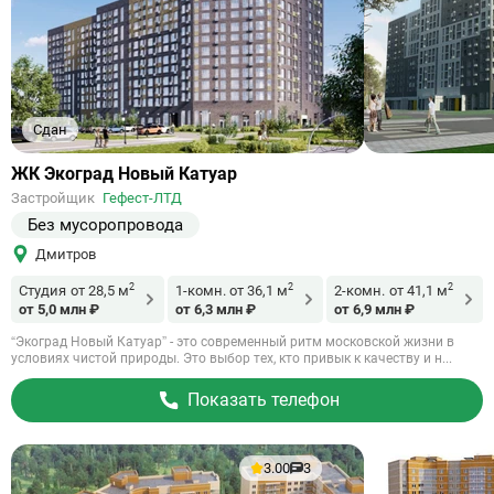
Сдан
Ссылка
ЖК Экоград Новый Катуар
на
Застройщик
Гефест-ЛТД
объект
Без мусоропровода
Дмитров
2
2
2
Студия
от 28,5 м
1-комн.
от 36,1 м
2-комн.
от 41,1 м
от 5,0 млн ₽
от 6,3 млн ₽
от 6,9 млн ₽
“Экоград Новый Катуар” - это современный ритм московской жизни в
условиях чистой природы. Это выбор тех, кто привык к качеству и н...
Показать телефон
3.00
3