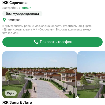
Ссылка
ЖК Сорочаны
на
Застройщик
Дивия
объект
Без мусоропровода
Дмитров
В Дмитровском районе Московской области строительная фирма
«Дивия» реализовала ЖК «Сорочаны». В состав комплекса входит
четыре мон...
Показать телефон
Сдан
Ссылка
ЖК Зима & Лето