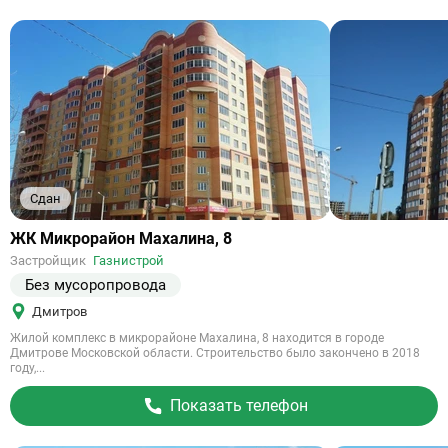
Сдан
Ссылка
ЖК Микрорайон Махалина, 8
на
Застройщик
Газнистрой
объект
Без мусоропровода
Дмитров
Жилой комплекс в микрорайоне Махалина, 8 находится в городе
Дмитрове Московской области. Строительство было закончено в 2018
году,...
Показать телефон