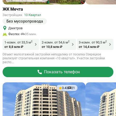
Ссылка
ЖК Мечта
на
Застройщик
10 Квартал
объект
Без мусоропровода
Дмитров
Физтех
35 мин.
2
2
2
1-комн.
от 33,5 м
2-комн.
от 54,6 м
3-комн.
от 90,5 м
от 8,8 млн ₽
от 10,8 млн ₽
от 14,4 млн ₽
Объект малоэтажной застройки неподалеку от поселка Озерецкое
реализует строительная компания «10 квартал». Участок застройки
распо...
Показать телефон
3.43
21