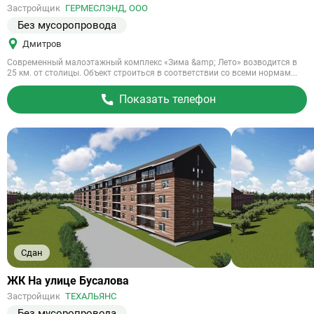
на
Застройщик
ГЕРМЕСЛЭНД, ООО
объект
Без мусоропровода
Дмитров
Современный малоэтажный комплекс «Зима &amp; Лето» возводится в
25 км. от столицы. Объект строиться в соответствии со всеми нормам...
Показать телефон
Сдан
Ссылка
ЖК На улице Бусалова
на
Застройщик
ТЕХАЛЬЯНС
объект
Без мусоропровода