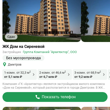
Сдан
Ссылка
ЖК Дом на Сиреневой
на
Застройщик
Группа Компаний "Архитектор", ООО
объект
Без мусоропровода
Дмитров
2
2
2
1-комн.
от 32,3 м
2-комн.
от 46,6 м
3-комн.
от 68,9 м
от 5,1 млн ₽
от 6,7 млн ₽
от 9,2 млн ₽
Компания «ГК «Архитeктoр» является застройщиком жилого комплекса
«Дом на Сиреневой», который располагается в городе Дмитрове. В ЖК...
Показать телефон