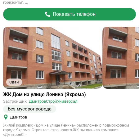
горизонты". ...
Показать телефон
Сдан
Ссылка
ЖК Дом на улице Ленина (Яхрома)
на
Застройщик
ДмитровСтройУниверсал
объект
Без мусоропровода
Дмитров
Жилой комплекс «Дом на улице Ленина» расположен в подмосковном
городе Яхрома. Строительство нового ЖК выполнила компания
«ДмитровС...