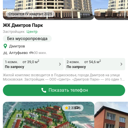
Строится IV квартал 2025
Ссылка
ЖК Дмитров Парк
на
Застройщик
Центр
объект
Без мусоропровода
Дмитров
Алтуфьево
30 мин.
2
2
1-комн.
от 39,0 м
2-комн.
от 54,6 м
По запросу
По запросу
Жилой комплекс возводится в Подмосковье, городе Дмитров на улице
Московская. Застройщик — ООО «Центр». «Дмитров Парк» — это один 1...
Показать телефон
2.33
6