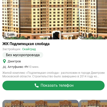
Сдан
Ссылка
ЖК Подлипецкая слобода
на
Застройщик
Скайград
объект
Без мусоропровода
Дмитров
Алтуфьево
10 мин.
Жилой комплекс «Подлипецкая слобода» расположен в городе Дмитрове
Московской области. Строительство было завершено в 2014 году ко...
Показать телефон