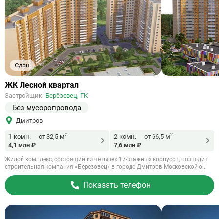
Сдан
Ссылка
ЖК Лесной квартал
на
Застройщик
Берёзовец, ГК
объект
Без мусоропровода
Дмитров
2
2
1-комн.
от 32,5 м
2-комн.
от 66,5 м
4,1 млн ₽
7,6 млн ₽
Жилой комплекс, состоящий из четырех 17-этажных корпусов, возводит
строительная компания «Березовец» в городе Дмитров Московской о...
Показать телефон