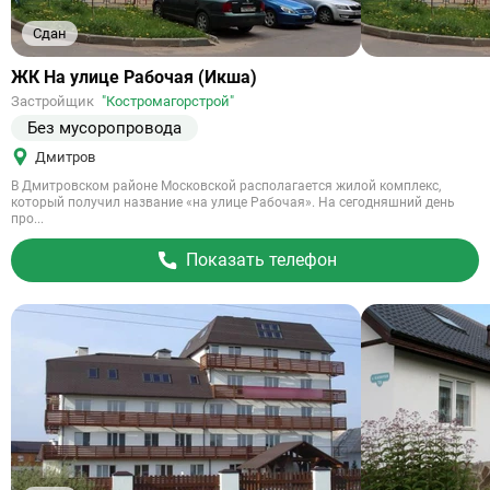
Сдан
Ссылка
ЖК На улице Рабочая (Икша)
на
Застройщик
"Костромагорстрой"
объект
Без мусоропровода
Дмитров
В Дмитровском районе Московской располагается жилой комплекс,
который получил название «на улице Рабочая». На сегодняшний день
про...
Показать телефон