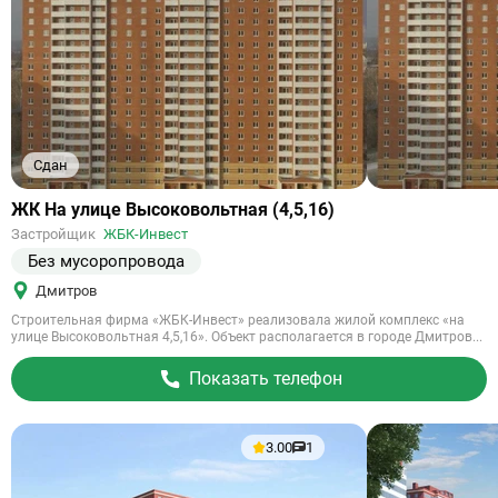
Сдан
Ссылка
ЖК На улице Высоковольтная (4,5,16)
на
Застройщик
ЖБК-Инвест
объект
Без мусоропровода
Дмитров
Строительная фирма «ЖБК-Инвест» реализовала жилой комплекс «на
улице Высоковольтная 4,5,16». Объект располагается в городе Дмитров...
Показать телефон
3.00
1