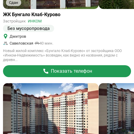
Сдан
Ссылка
ЖК Бунгало Клаб-Курово
на
Застройщик
ИНКОМ
объект
Без мусоропровода
Дмитров
Савеловская
40 мин.
Новый жилой комплекс «Бунгало Клаб-Курово» от застройщика ООО
«Инком-Недвижимость» возведен, как видно из названия, рядом с
деревн...
Показать телефон