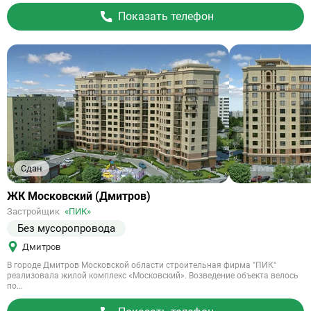
Показать телефон
Сдан
Ссылка
ЖК Московский (Дмитров)
на
Застройщик
«ПИК»
объект
Без мусоропровода
Дмитров
В городе Дмитров Московской области строительная фирма "ПИК"
реализовала жилой комплекс «Московский». Возведение объекта велось
по...