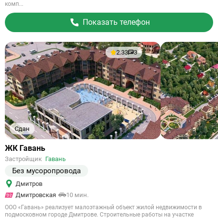
комп...
Показать телефон
2.33
3
Сдан
Ссылка
ЖК Гавань
на
Застройщик
Гавань
объект
Без мусоропровода
Дмитров
Дмитровская
10 мин.
ООО «Гавань» реализует малоэтажный объект жилой недвижимости в
подмосковном городе Дмитрове. Строительные работы на участке