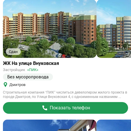
Сдан
Ссылка
ЖК На улице Внуковская
на
Застройщик
«ПИК»
объект
Без мусоропровода
Дмитров
Строительная компания “ПИК” числиться девелопером жилого проекта в
городе Дмитров, по Улице Внуковская 4, с одноименным названием ...
Показать телефон