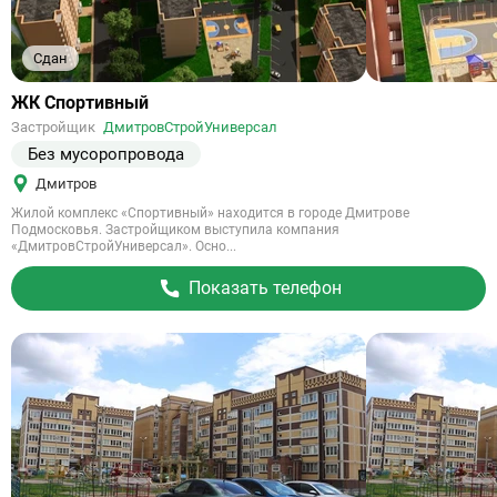
Сдан
Ссылка
ЖК Спортивный
на
Застройщик
ДмитровСтройУниверсал
объект
Без мусоропровода
Дмитров
Жилой комплекс «Спортивный» находится в городе Дмитрове
Подмосковья. Застройщиком выступила компания
«ДмитровСтройУниверсал». Осно...
Показать телефон