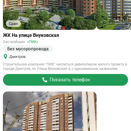
Сдан
Ссылка
ЖК На улице Внуковская
на
Застройщик
«ПИК»
объект
Без мусоропровода
Дмитров
Строительная компания “ПИК” числиться девелопером жилого проекта в
городе Дмитров, по Улице Внуковская 4, с одноименным названием ...
Показать телефон