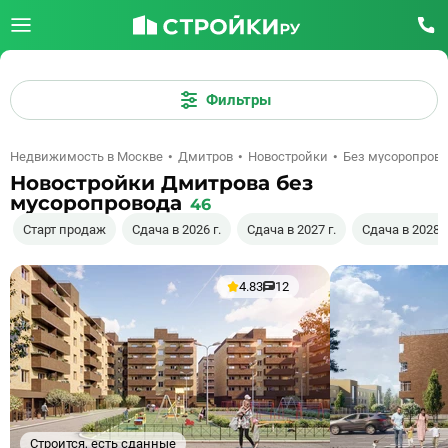
Фильтры
Недвижимость в Москве
Дмитров
Новостройки
Без мусоропров
Новостройки Дмитрова без
мусоропровода
46
Старт продаж
Сдача в 2026 г.
Сдача в 2027 г.
Сдача в 2028 г
4.83
12
Строится, есть сданные