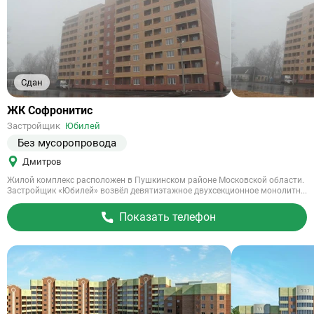
Сдан
Ссылка
ЖК Софронитис
на
Застройщик
Юбилей
объект
Без мусоропровода
Дмитров
Жилой комплекс расположен в Пушкинском районе Московской области.
Застройщик «Юбилей» возвёл девятиэтажное двухсекционное монолитн...
Показать телефон