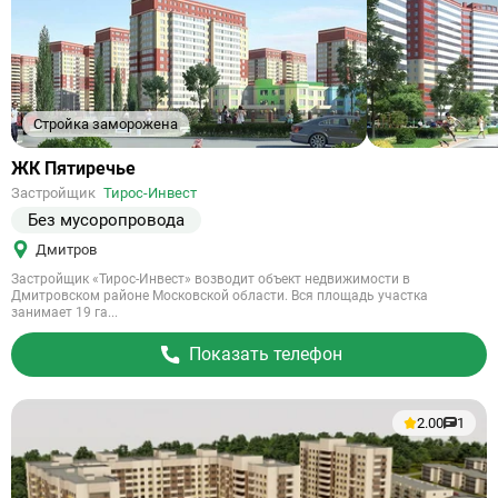
Стройка заморожена
Ссылка
ЖК Пятиречье
на
Застройщик
Тирос-Инвест
объект
Без мусоропровода
Дмитров
Застройщик «Тирос-Инвест» возводит объект недвижимости в
Дмитровском районе Московской области. Вся площадь участка
занимает 19 га...
Показать телефон
2.00
1