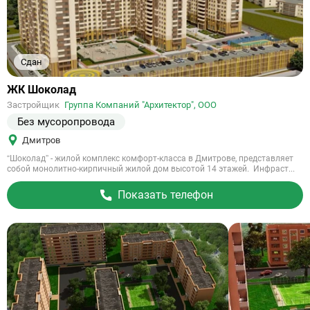
Сдан
Ссылка
ЖК Шоколад
на
Застройщик
Группа Компаний "Архитектор", ООО
объект
Без мусоропровода
Дмитров
“Шоколад” - жилой комплекс комфорт-класса в Дмитрове, представляет
собой монолитно-кирпичный жилой дом высотой 14 этажей. Инфраст...
Показать телефон