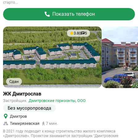
старто...
Показать телефон
3.80
5
Сдан
Ссылка
ЖК Дмитрослав
на
Застройщик
Дмитровские горизонты, ООО
объект
Без мусоропровода
Дмитров
Тимирязевская
7 мин.
В 2021 году подходит к концу строительство жилого комплекса
«Дмитрослав». Проектом занимается застройщик "Дмитровские