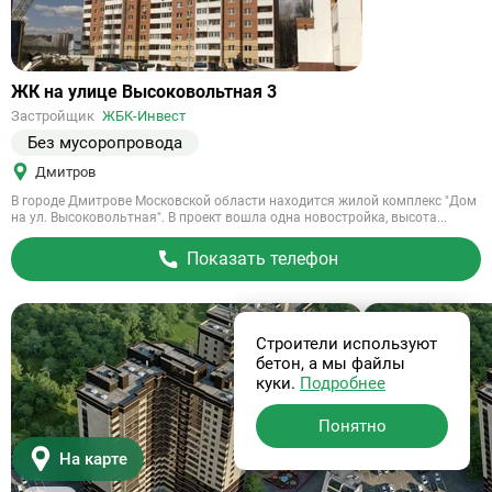
Сдан
Ссылка
ЖК на улице Высоковольтная 3
на
Застройщик
ЖБК-Инвест
объект
Без мусоропровода
Дмитров
В городе Дмитрове Московской области находится жилой комплекс "Дом
на ул. Высоковольтная". В проект вошла одна новостройка, высота...
Показать телефон
Строители используют
бетон, а мы файлы
куки.
Подробнее
Понятно
На карте