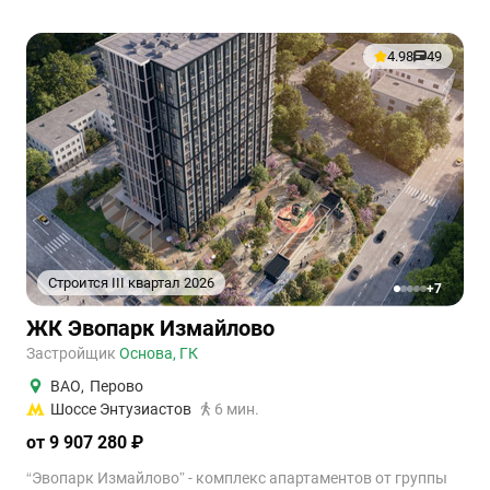
4.98
49
Строится III квартал 2026
+7
1
2
3
4
5
ЖК Эвопарк Измайлово
Застройщик
Основа, ГК
ВАО
,
Перово
Шоссе Энтузиастов
6 мин.
от 9 907 280 ₽
“Эвопарк Измайлово” - комплекс апартаментов от группы