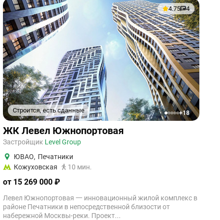
4.75
4
Строится, есть сданные
+18
1
2
3
4
5
ЖК Левел Южнопортовая
Застройщик
Level Group
ЮВАО
,
Печатники
Кожуховская
10 мин.
от 15 269 000 ₽
Левел Южнопортовая 一 инновационный жилой комплекс в
районе Печатники в непосредственной близости от
набережной Москвы-реки. Проект...