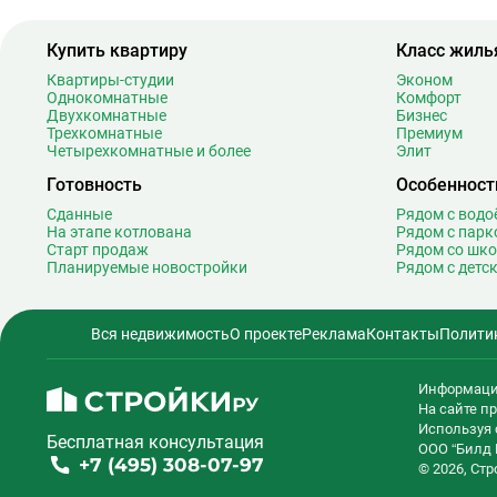
Багратионовская
1
Купить квартиру
Класс жиль
Баррикадная
2
Бауманская
2
Квартиры-студии
Эконом
Однокомнатные
Комфорт
Беговая
1
Двухкомнатные
Бизнес
Беломорская
2
Трехкомнатные
Премиум
Четырехкомнатные и более
Элит
Белорусская
2
Готовность
Особенност
Беляево
1
Бибирево
1
Сданные
Рядом с вод
На этапе котлована
Рядом с парк
Библиотека имени Ленина
1
Старт продаж
Рядом со шк
Битцевский парк
Планируемые новостройки
Рядом с детс
Борисово
Боровицкая
1
Вся недвижимость
О проекте
Реклама
Контакты
Полити
Боровское шоссе
1
Ботанический сад
2
Информаци
Братиславская
1
На сайте 
Бульвар Адмирала Ушакова
Используя 
Бесплатная консультация
ООО “Билд 
Бульвар Дмитрия Донского
2
+7 (495) 308-07-97
© 2026, Ст
Бульвар Рокоссовского
2