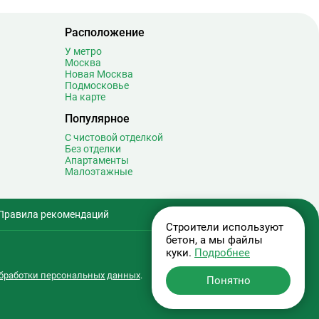
Спортивная
19
Сретенский бульвар
12
Расположение
Стахановская
16
У метро
Строгино
30
Москва
Новая Москва
Студенческая
8
Подмосковье
Суворовская
0
На карте
Сухаревская
17
Популярное
Сходненская
12
С чистовой отделкой
Без отделки
Таганская
20
Апартаменты
Тверская
20
Малоэтажные
Театральная
7
Текстильщики
9
Правила рекомендаций
Телецентр
6
Строители используют
Терехово
1
бетон, а мы файлы
куки.
Подробнее
Технопарк
14
Тёплый Стан
15
бработки персональных данных
.
Понятно
Тимирязевская
13
Третьяковская
32