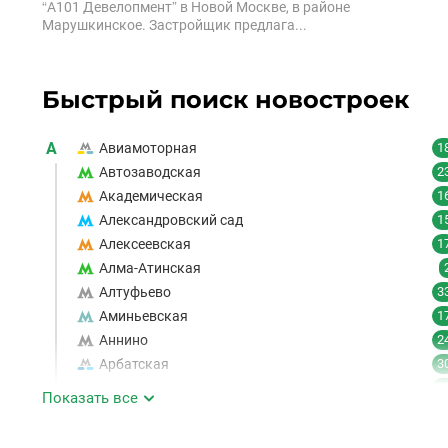
“А101 Девелопмент” в Новой Москве, в районе
Марушкинское. Застройщик предлага...
Быстрый поиск новостроек
А
Авиамоторная
1
Автозаводская
2
Академическая
1
Александровский сад
1
Алексеевская
1
Алма-Атинская
Алтуфьево
3
Аминьевская
1
Аннино
2
Арбатская
3
Аэропорт
1
Показать все
Аэропорт Внуково
Б
Бабушкинская
4