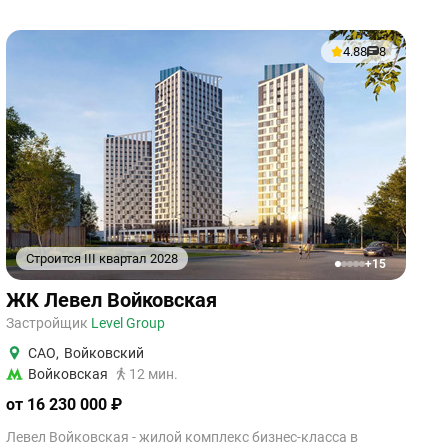
4.88
8
Строится III квартал 2028
+15
1
2
3
4
5
ЖК Левел Войковская
Застройщик
Level Group
САО
,
Войковский
Войковская
12 мин.
от 16 230 000 ₽
Левел Войковская - жилой комплекс бизнес-класса в