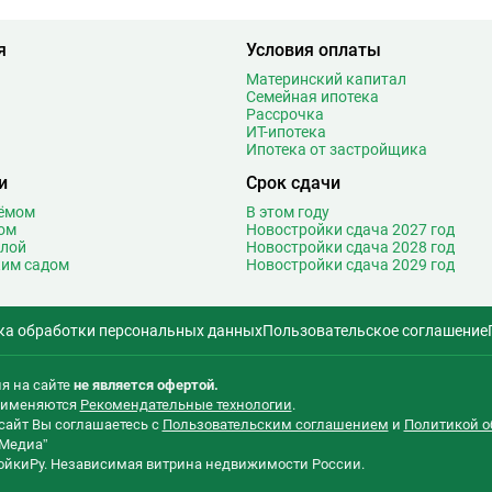
6
Медведково
61
я
Условия оплаты
1
Менделеевская
18
5
Минская
27
Материнский капитал
Семейная ипотека
1
Митино
26
Рассрочка
4
Мичуринский проспект
29
ИТ-ипотека
Ипотека от застройщика
3
Мнёвники
14
и
Срок сдачи
1
Молодежная
46
9
Москва-Сити
2
оёмом
В этом году
ом
Новостройки сдача 2027 год
Т
4
Мякинино
27
олой
Новостройки сдача 2028 год
3
ким садом
Новостройки сдача 2029 год
Н
Нагатинская
19
3
Нагатинский Затон
3
5
Нагорная
17
ка обработки персональных данных
Пользовательское соглашение
2
Народное ополчение
27
0
Нахимовский проспект
10
я на сайте
не является офертой.
2
Некрасовка
30
применяются
Рекомендательные технологии
.
5
сайт Вы соглашаетесь с
Пользовательским соглашением
и
Политикой о
Нижегородская
17
Медиа”
0
Новаторская
3
ройкиРу. Независимая витрина недвижимости России.
2
Новогиреево
22