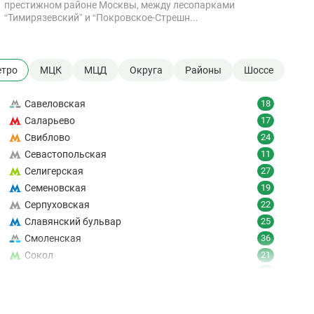
престижном районе Москвы, между лесопарками
“Тимирязевский” и “Покровское-Стрешн...
тро
МЦК
МЦД
Округа
Районы
Шоссе
Савеловская
18
Саларьево
17
Свиблово
24
Севастопольская
11
Селигерская
27
Семеновская
19
Серпуховская
22
Славянский бульвар
25
Смоленская
36
Сокол
21
Сокольники
24
Солнцево
9
Спартак
18