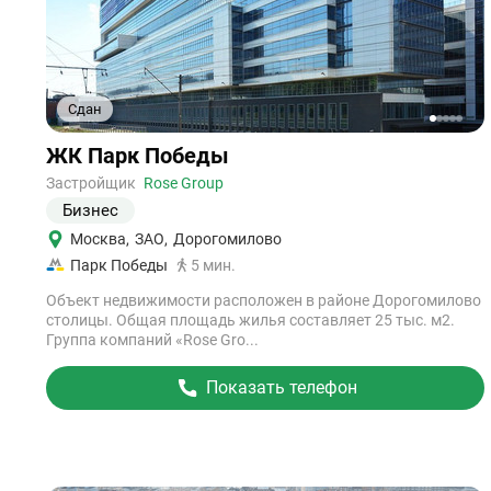
Сдан
1
2
3
4
5
Ссылка
ЖК Парк Победы
на
объект
Застройщик
Rose Group
Бизнес
Москва
,
ЗАО
,
Дорогомилово
Парк Победы
5 мин.
Объект недвижимости расположен в районе Дорогомилово
столицы. Общая площадь жилья составляет 25 тыс. м2.
Группа компаний «Rose Gro...
Показать телефон