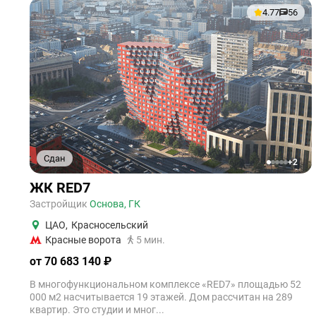
4.77
56
Сдан
+2
1
2
3
4
5
ЖК RED7
Застройщик
Основа, ГК
ЦАО
,
Красносельский
Красные ворота
5 мин.
от 70 683 140 ₽
В многофункциональном комплексе «RED7» площадью 52
000 м2 насчитывается 19 этажей. Дом рассчитан на 289
квартир. Это студии и мног...