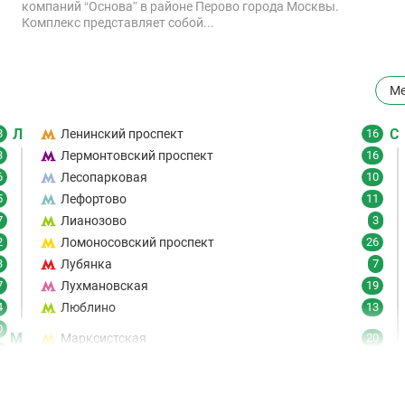
компаний “Основа” в районе Перово города Москвы.
Комплекс представляет собой...
Ме
Л
С
8
Ленинский проспект
16
3
Лермонтовский проспект
16
6
Лесопарковая
10
5
Лефортово
11
7
Лианозово
3
2
Ломоносовский проспект
26
3
Лубянка
7
7
Лухмановская
19
4
Люблино
13
0
М
Марксистская
20
6
Марьина Роща
19
7
Марьино
8
9
Маяковская
21