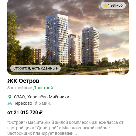
4.98
56
Строится, есть сданные
+19
1
2
3
4
5
ЖК Остров
Застройщик
Донстрой
СЗАО
,
Хорошёво-Мнёвники
Терехово
5 мин.
от 21 015 720 ₽
“Остров” - масштабный жилой комплекс бизнес-класса от
застройщика “Донстрой” в Мневниковской районе.
Застройщик планирует возведен...