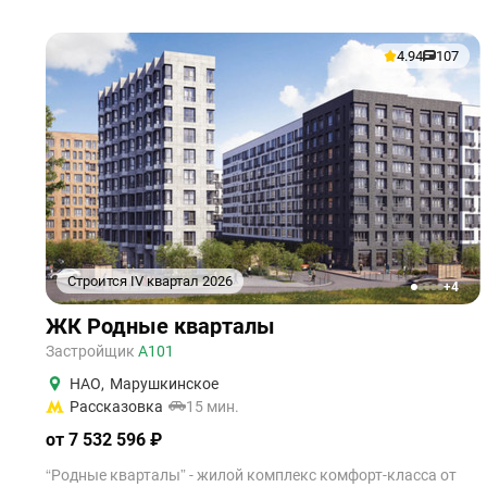
4.94
107
Строится IV квартал 2026
+4
1
2
3
4
5
ЖК Родные кварталы
Застройщик
А101
НАО
,
Марушкинское
Рассказовка
15 мин.
от 7 532 596 ₽
“Родные кварталы” - жилой комплекс комфорт-класса от