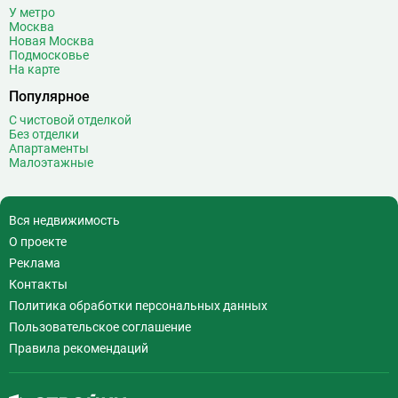
У метро
Волхонка
0
Москва
Воробьёвы горы
10
Новая Москва
Подмосковье
Воронцовская
6
На карте
Выставочная
16
Популярное
Выставочный центр
17
С чистовой отделкой
Выхино
20
Без отделки
Апартаменты
Г
Генерала Тюленева
0
Малоэтажные
Говорово
14
Д
Давыдково
14
Вся недвижимость
Деловой центр
26
О проекте
Динамо
20
Реклама
Дмитровская
16
Контакты
Добрынинская
17
Политика обработки персональных данных
Домодедовская
37
Пользовательское соглашение
Дорогомиловская
0
Правила рекомендаций
Достоевская
8
Дубровка
14