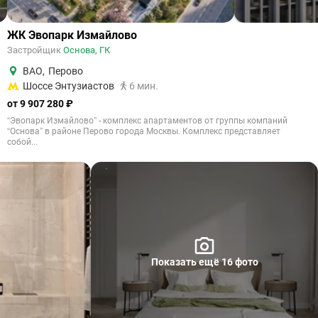
ЖК Эвопарк Измайлово
Застройщик
Основа, ГК
ВАО
,
Перово
Шоссе Энтузиастов
6 мин.
от 9 907 280 ₽
“Эвопарк Измайлово” - комплекс апартаментов от группы компаний
“Основа” в районе Перово города Москвы. Комплекс представляет
собой...
Показать ещё 16 фото