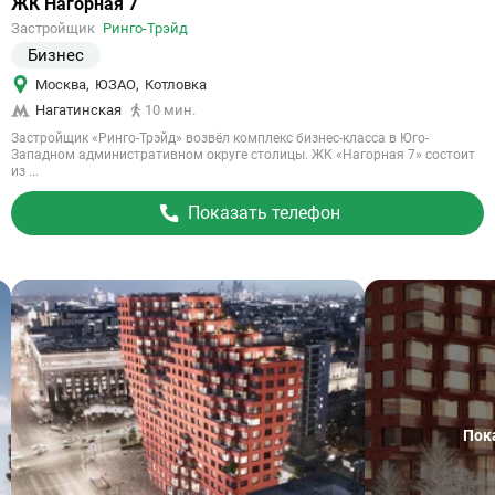
Ссылка
ЖК Нагорная 7
на
Застройщик
Ринго-Трэйд
объект
Бизнес
Москва
,
ЮЗАО
,
Котловка
Нагатинская
10 мин.
Застройщик «Ринго-Трэйд» возвёл комплекс бизнес-класса в Юго-
Западном административном округе столицы. ЖК «Нагорная 7» состоит
из ...
Показать телефон
Пок