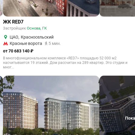
ЖК RED7
Застройщик
Основа, ГК
ЦАО
,
Красносельский
Красные ворота
5 мин.
от 70 683 140 ₽
В многофункциональном комплексе «RED7» площадью 52 000 м2
насчитывается 19 этажей. Дом рассчитан на 289 квартир. Это студии и
мног...
Пока