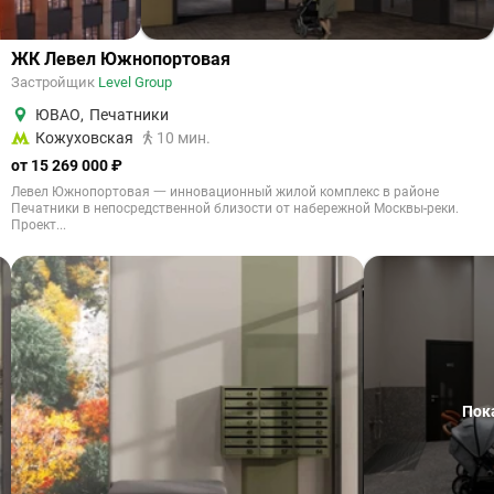
ЖК Левел Южнопортовая
Застройщик
Level Group
ЮВАО
,
Печатники
Кожуховская
10 мин.
от 15 269 000 ₽
Левел Южнопортовая 一 инновационный жилой комплекс в районе
Печатники в непосредственной близости от набережной Москвы-реки.
Проект...
Пок