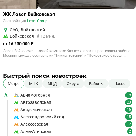
ЖК Левел Войковская
Застройщик
Level Group
САО
,
Войковский
Войковская
12 мин.
от 16 230 000 ₽
Левел Войковская - жилой комплекс бизнес-класса в престижном районе
Москвы, между лесопарками “Тимирязевский” и “Покровское-Стрешн...
Быстрый поиск новостроек
Метро
МЦК
МЦД
Округа
Районы
Шоссе
А
Авиамоторная
18
Автозаводская
23
Академическая
16
Александровский сад
15
Алексеевская
17
Алма-Атинская
2