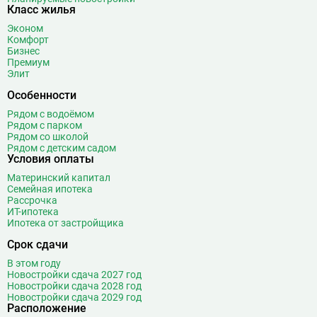
Боровицкая
15
Класс жилья
Боровское шоссе
12
Эконом
Ботанический сад
20
Комфорт
Бизнес
Братиславская
12
Премиум
Бульвар Адмирала Ушакова
5
Элит
Бульвар Дмитрия Донского
20
Особенности
Бульвар Рокоссовского
22
Рядом с водоёмом
Бунинская аллея
15
Рядом с парком
Рядом со школой
Бутырская
13
Рядом с детским садом
Условия оплаты
В
Вавиловская
1
Материнский капитал
Варшавская
2
Семейная ипотека
ВДНХ
31
Рассрочка
ИТ-ипотека
Верхние Лихоборы
18
Ипотека от застройщика
Владыкино
15
Срок сдачи
Водный стадион
28
В этом году
Войковская
26
Новостройки сдача 2027 год
Волгоградский проспект
11
Новостройки сдача 2028 год
Новостройки сдача 2029 год
Волжская
12
Расположение
Волоколамская
28