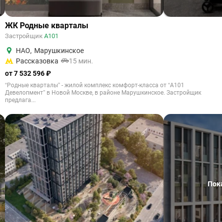
ЖК Родные кварталы
Застройщик
А101
НАО
,
Марушкинское
Рассказовка
15 мин.
от 7 532 596 ₽
“Родные кварталы” - жилой комплекс комфорт-класса от “А101
Девелопмент” в Новой Москве, в районе Марушкинское. Застройщик
предлага...
Пок