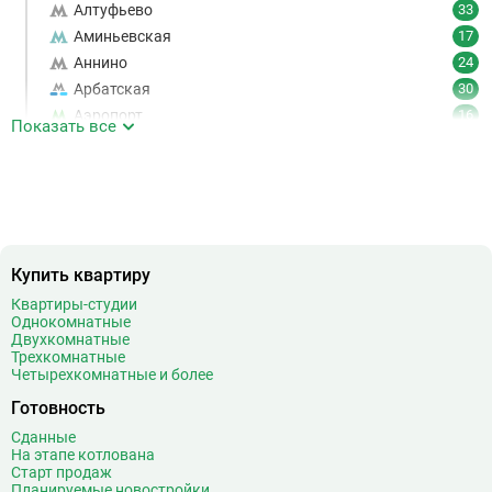
Алтуфьево
33
Аминьевская
17
Аннино
24
Арбатская
30
Аэропорт
16
Показать все
Аэропорт Внуково
7
Б
Бабушкинская
49
Багратионовская
16
Баррикадная
21
Бауманская
25
Купить квартиру
Беговая
11
Квартиры-студии
Беломорская
24
Однокомнатные
Белорусская
23
Двухкомнатные
Трехкомнатные
Беляево
11
Четырехкомнатные и более
Бибирево
19
Готовность
Библиотека имени Ленина
14
Сданные
Битцевский парк
3
На этапе котлована
Борисово
3
Старт продаж
Планируемые новостройки