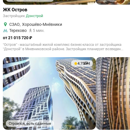
ЖК Остров
Застройщик
Донстрой
СЗАО
,
Хорошёво-Мнёвники
Терехово
5 мин.
от 21 015 720 ₽
“Остров” - масштабный жилой комплекс бизнес-класса от застройщика
“Донстрой” в Мневниковской районе. Застройщик планирует возведен...
4.75
4
Строится, есть сданные