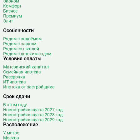
Эконом
Ботанический сад
20
Комфорт
Бизнес
Братиславская
12
Премиум
Бульвар Адмирала Ушакова
5
Элит
Бульвар Дмитрия Донского
20
Особенности
Бульвар Рокоссовского
22
Рядом с водоёмом
Бунинская аллея
15
Рядом с парком
Рядом со школой
Бутырская
13
Рядом с детским садом
Условия оплаты
В
Вавиловская
1
Материнский капитал
Варшавская
2
Семейная ипотека
ВДНХ
31
Рассрочка
ИТ-ипотека
Верхние Лихоборы
18
Ипотека от застройщика
Владыкино
15
Срок сдачи
Водный стадион
28
В этом году
Войковская
26
Новостройки сдача 2027 год
Волгоградский проспект
11
Новостройки сдача 2028 год
Новостройки сдача 2029 год
Волжская
12
Расположение
Волоколамская
28
У метро
Волхонка
0
Москва