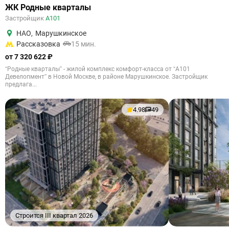
ЖК Родные кварталы
Застройщик
А101
НАО
,
Марушкинское
Рассказовка
15 мин.
от 7 320 622 ₽
“Родные кварталы” - жилой комплекс комфорт-класса от “А101
Девелопмент” в Новой Москве, в районе Марушкинское. Застройщик
предлага...
4.98
49
Строится III квартал 2026