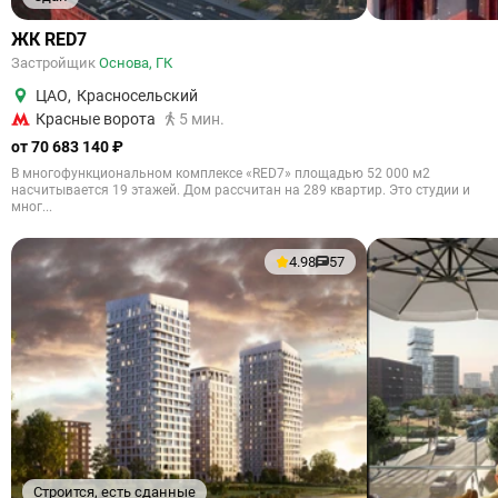
ЖК RED7
Застройщик
Основа, ГК
ЦАО
,
Красносельский
Красные ворота
5 мин.
от 70 683 140 ₽
В многофункциональном комплексе «RED7» площадью 52 000 м2
насчитывается 19 этажей. Дом рассчитан на 289 квартир. Это студии и
мног...
4.98
57
Строится, есть сданные