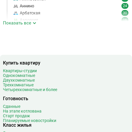
Аннино
24
Арбатская
30
Аэропорт
16
Показать все
Аэропорт Внуково
7
Б
Бабушкинская
49
Багратионовская
16
Баррикадная
21
Бауманская
25
Купить квартиру
Беговая
11
Квартиры-студии
Беломорская
24
Однокомнатные
Белорусская
23
Двухкомнатные
Трехкомнатные
Беляево
11
Четырехкомнатные и более
Бибирево
19
Готовность
Библиотека имени Ленина
14
Сданные
Битцевский парк
3
На этапе котлована
Борисово
3
Старт продаж
Планируемые новостройки
Боровицкая
15
Класс жилья
Боровское шоссе
12