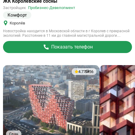
Ссылка
ЖК Королёвские сосны
на
Застройщик
Пробизнес-Девелопмент
объект
Комфорт
Королёв
Новостройка находится в Московской области в г Королев с прекрасной
экологией. Расстояние в 11 км до главной магистральной дороги....
Показать телефон
4.77
56
Сдан