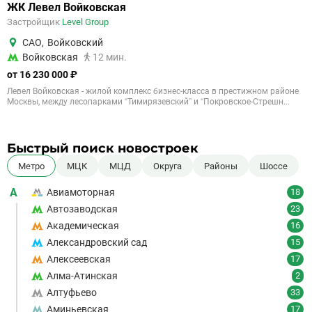
ЖК Левел Войковская
Застройщик
Level Group
САО
,
Войковский
Войковская
12 мин.
от 16 230 000 ₽
Левел Войковская - жилой комплекс бизнес-класса в престижном районе
Москвы, между лесопарками “Тимирязевский” и “Покровское-Стрешн...
Быстрый поиск новостроек
Метро
МЦК
МЦД
Округа
Районы
Шоссе
А
Авиамоторная
18
Автозаводская
23
Академическая
16
Александровский сад
15
Алексеевская
17
Алма-Атинская
2
Алтуфьево
33
Аминьевская
17