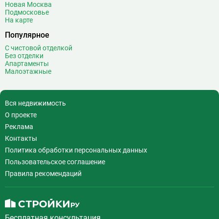
Воробьёвы горы
10
Новая Москва
Подмосковье
Воронцовская
6
На карте
Выставочная
16
Популярное
Выставочный центр
17
С чистовой отделкой
Выхино
20
Без отделки
Апартаменты
Г
Генерала Тюленева
0
Малоэтажные
Говорово
14
Д
Давыдково
14
Вся недвижимость
Деловой центр
26
О проекте
Динамо
20
Реклама
Дмитровская
16
Контакты
Добрынинская
17
Политика обработки персональных данных
Домодедовская
37
Пользовательское соглашение
Дорогомиловская
0
Правила рекомендаций
Достоевская
8
Дубровка
14
Ж
Жулебино
43
Бесплатная консультация