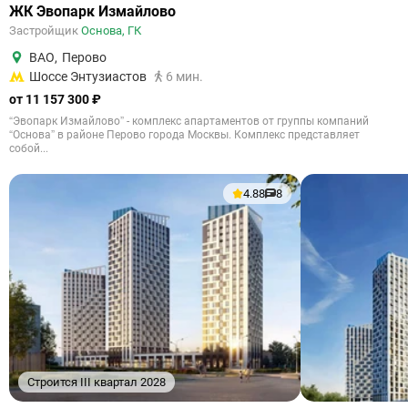
ЖК Эвопарк Измайлово
Застройщик
Основа, ГК
ВАО
,
Перово
Шоссе Энтузиастов
6 мин.
от 11 157 300 ₽
“Эвопарк Измайлово” - комплекс апартаментов от группы компаний
“Основа” в районе Перово города Москвы. Комплекс представляет
собой...
4.88
8
Строится III квартал 2028