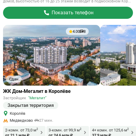
домов, высотностью от 16 до 25 этажей возводит в подмосковном Кор...
Показать телефон
4.00
8
Сдан
Ссылка
ЖК Дом‐Мегалит в Королёве
на
Застройщик
"Мегалит"
объект
Закрытая территория
Королёв
Медведково
27 мин.
2
2
2
2-комн.
от 73,0 м
3-комн.
от 99,9 м
4+ комн.
от 125,6 м
от 21,1 млн ₽
от 24,6 млн ₽
37,9 млн ₽