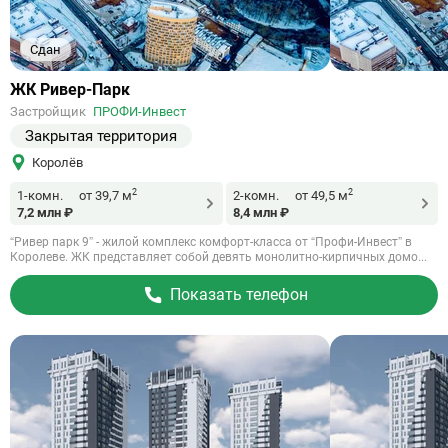
Сдан
Ссылка
ЖК Ривер-Парк
на
Застройщик
ПРОФИ-Инвест
объект
Закрытая территория
Королёв
2
2
1-комн.
от 39,7 м
2-комн.
от 49,5 м
7,2 млн ₽
8,4 млн ₽
“Ривер парк 9” - жилой комплекс комфорт-класса от “Профи-Инвест” в
Королеве. ЖК представляет собой девять монолитно-кирпичных домо...
Показать телефон