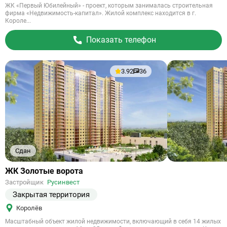
ЖК «Первый Юбилейный» - проект, которым занималась строительная
фирма «Недвижимость-капитал». Жилой комплекс находится в г.
Короле...
Показать телефон
3.92
36
Сдан
Ссылка
ЖК Золотые ворота
на
Застройщик
Русинвест
объект
Закрытая территория
Королёв
Масштабный объект жилой недвижимости, включающий в себя 14 жилых