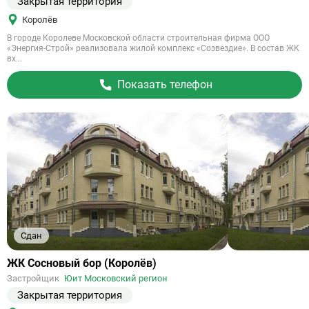
Закрытая территория
Королёв
В городе Королеве Московской области строительная фирма ООО
«Энергия-Строй» реализовала жилой комплекс «Созвездие». В состав ЖК
вх...
Показать телефон
Сдан
Ссылка
ЖК Сосновый бор (Королёв)
на
Застройщик
Юит Московский регион
объект
Закрытая территория