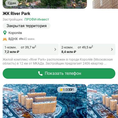
Сдан
Ссылка
ЖК River Park
на
Застройщик
ПРОФИ-Инвест
объект
Закрытая территория
Королёв
ВДНХ
45 мин.
2
2
1-комн.
от 39,7 м
2-комн.
от 49,5 м
7,2 млн ₽
8,4 млн ₽
Жилой комплекс «River Park» расположен в городе Королёв (Московская
область) в 12 км от МКАДа. Застройщик предлагает 2406 квартир ...
Показать телефон
1.00
1