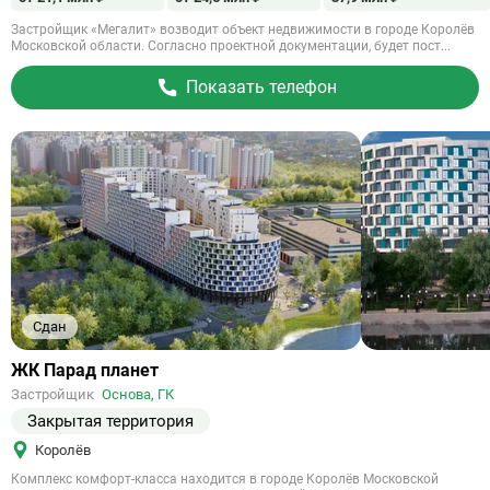
Застройщик «Мегалит» возводит объект недвижимости в городе Королёв
Московской области. Согласно проектной документации, будет пост...
Показать телефон
Сдан
Ссылка
ЖК Парад планет
на
Застройщик
Основа, ГК
объект
Закрытая территория
Королёв
Комплекс комфорт-класса находится в городе Королёв Московской