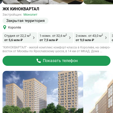
Ссылка
ЖК КИНОКВАРТАЛ
на
Застройщик
Монолит
объект
Закрытая территория
Королёв
2
2
2
Студия
от 22,2 м
1-комн.
от 32,6 м
2-комн.
от 43,0 м
от 5,6 млн ₽
от 7,5 млн ₽
от 9,0 млн ₽
“КИНОКВАРТАЛ” - жилой комплекс комфорт-класса в Королеве, на северо-
восток от Москвы по Ярославскому шоссе, в 14 км от МКАД. Дома ...
Показать телефон