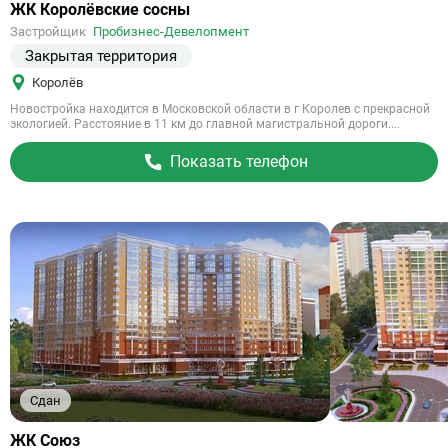
Ссылка
ЖК Королёвские сосны
на
Застройщик
Пробизнес-Девелопмент
объект
Закрытая территория
Королёв
Новостройка находится в Московской области в г Королев с прекрасной
экологией. Расстояние в 11 км до главной магистральной дороги....
Показать телефон
Сдан
Ссылка
ЖК Союз