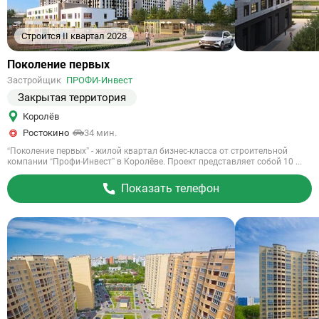
Строится II квартал 2028
Ссылка
Поколение первых
на
Застройщик
ПРОФИ-Инвест
объект
Закрытая территория
Королёв
Ростокино
34 мин.
“Поколение первых” - жилой квартал бизнес-класса от строительной
компании “Профи-Инвест” в Королёве. Проект представляет собой 10 ...
Показать телефон