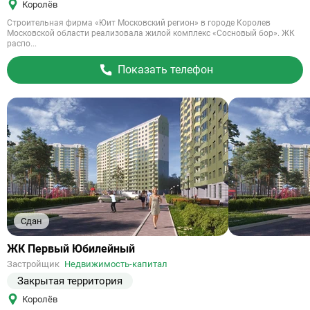
Королёв
Строительная фирма «Юит Московский регион» в городе Королев
Московской области реализовала жилой комплекс «Сосновый бор». ЖК
распо...
Показать телефон
Сдан
Ссылка
ЖК Первый Юбилейный
на
Застройщик
Недвижимость-капитал
объект
Закрытая территория
Королёв