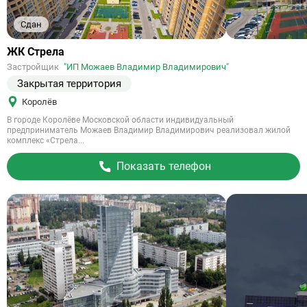
Сдан
Ссылка
ЖК Стрела
на
Застройщик
"ИП Можаев Владимир Владимирович"
объект
Закрытая территория
Королёв
В городе Королёве Московской области индивидуальный
предприниматель Можаев Владимир Владимирович реализовал жилой
комплекс «Стрела...
Показать телефон