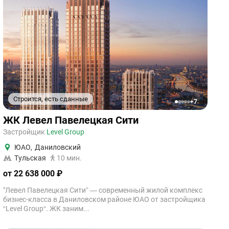
Строится, есть сданные
+7
1
2
3
4
5
ЖК Левел Павелецкая Сити
Застройщик
Level Group
ЮАО
,
Даниловский
Тульская
10 мин.
от 22 638 000 ₽
"Левел Павелецкая Сити” — современный жилой комплекс
бизнес-класса в Даниловском районе ЮАО от застройщика
“Level Group“. ЖК заним...