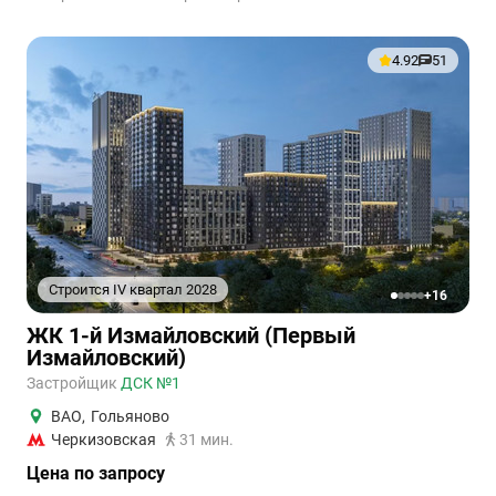
4.92
51
Строится IV квартал 2028
+16
1
2
3
4
5
ЖК 1-й Измайловский (Первый
Измайловский)
Застройщик
ДСК №1
ВАО
,
Гольяново
Черкизовская
31 мин.
Цена по запросу