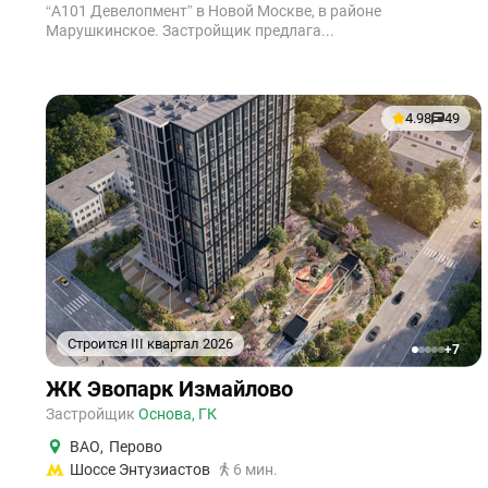
“А101 Девелопмент” в Новой Москве, в районе
Марушкинское. Застройщик предлага...
4.98
49
Строится III квартал 2026
+7
1
2
3
4
5
ЖК Эвопарк Измайлово
Застройщик
Основа, ГК
ВАО
,
Перово
Шоссе Энтузиастов
6 мин.