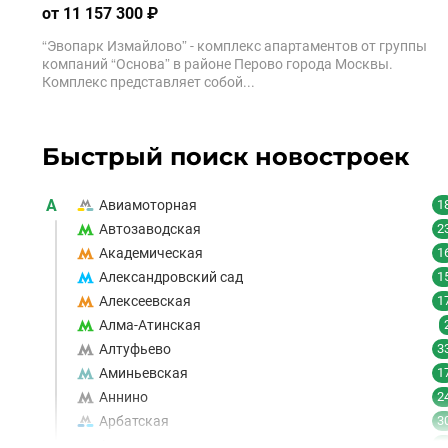
от 11 157 300 ₽
“Эвопарк Измайлово” - комплекс апартаментов от группы
компаний “Основа” в районе Перово города Москвы.
Комплекс представляет собой...
Быстрый поиск новостроек
А
Авиамоторная
1
Автозаводская
2
Академическая
1
Александровский сад
1
Алексеевская
1
Алма-Атинская
Алтуфьево
3
Аминьевская
1
Аннино
2
Арбатская
3
Аэропорт
1