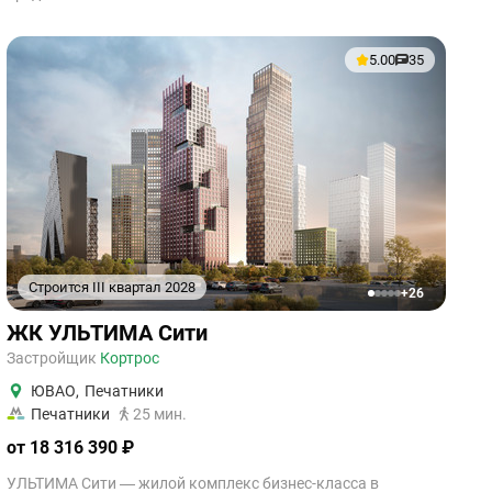
5.00
35
Строится III квартал 2028
+26
1
2
3
4
5
ЖК УЛЬТИМА Сити
Застройщик
Кортрос
ЮВАО
,
Печатники
Печатники
25 мин.
от 18 316 390 ₽
УЛЬТИМА Сити — жилой комплекс бизнес-класса в