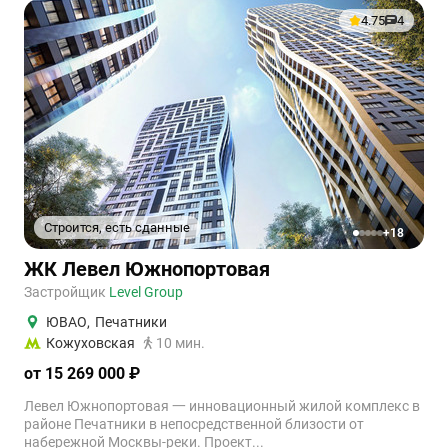
4.75
4
Строится, есть сданные
+18
1
2
3
4
5
ЖК Левел Южнопортовая
Застройщик
Level Group
ЮВАО
,
Печатники
Кожуховская
10 мин.
от 15 269 000 ₽
Левел Южнопортовая 一 инновационный жилой комплекс в
районе Печатники в непосредственной близости от
набережной Москвы-реки. Проект...