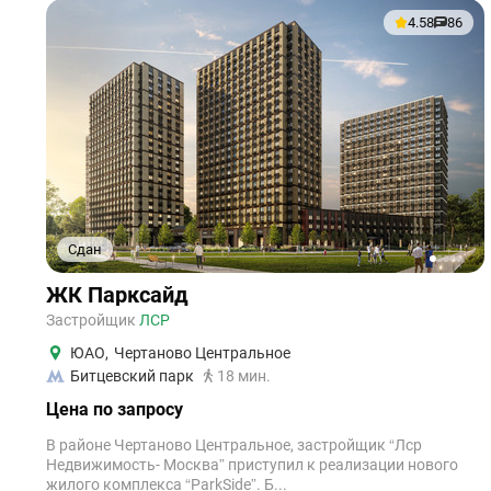
4.58
86
Сдан
1
2
3
4
5
ЖК Парксайд
Застройщик
ЛСР
ЮАО
,
Чертаново Центральное
Битцевский парк
18 мин.
Цена по запросу
В районе Чертаново Центральное, застройщик “Лср
Недвижимость- Москва” приступил к реализации нового
жилого комплекса “ParkSide”. Б...