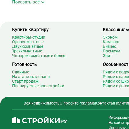
Показать все
Аэропорт Внуково
Б
Бабушкинская
4
Багратионовская
1
Купить квартиру
Класс жиль
Баррикадная
2
Бауманская
2
Квартиры-студии
Эконом
Однокомнатные
Комфорт
Беговая
1
Двухкомнатные
Бизнес
Беломорская
2
Трехкомнатные
Премиум
Четырехкомнатные и более
Элит
Белорусская
2
Готовность
Особенност
Беляево
1
Бибирево
1
Сданные
Рядом с вод
На этапе котлована
Рядом с парк
Библиотека имени Ленина
1
Старт продаж
Рядом со шк
Битцевский парк
Планируемые новостройки
Рядом с детс
Борисово
Боровицкая
1
Вся недвижимость
О проекте
Реклама
Контакты
Полити
Боровское шоссе
1
Ботанический сад
2
Информаци
Братиславская
1
На сайте 
Бульвар Адмирала Ушакова
Используя 