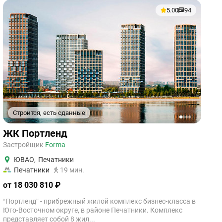
5.00
94
Строится, есть сданные
1
2
3
4
ЖК Портленд
Застройщик
Forma
ЮВАО
,
Печатники
Печатники
19 мин.
от 18 030 810 ₽
“Портленд” - прибрежный жилой комплекс бизнес-класса в
Юго-Восточном округе, в районе Печатники. Комплекс
представляет собой 8 жил...