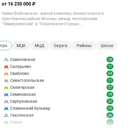
от 16 230 000 ₽
Левел Войковская - жилой комплекс бизнес-класса в
престижном районе Москвы, между лесопарками
“Тимирязевский” и “Покровское-Стрешн...
тро
МЦК
МЦД
Округа
Районы
Шоссе
Савеловская
18
Саларьево
17
Свиблово
24
Севастопольская
11
Селигерская
27
Семеновская
19
Серпуховская
22
Славянский бульвар
25
Смоленская
36
Сокол
21
Сокольники
24