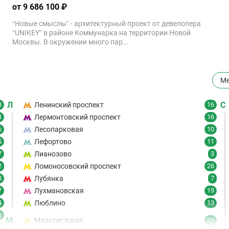
от 9 686 100 ₽
“Новые смыслы” - архитектурный проект от девелопера
“UNIKEY” в районе Коммунарка на территории Новой
Москвы. В окружении много пар...
Ме
Л
С
8
Ленинский проспект
16
3
Лермонтовский проспект
16
6
Лесопарковая
10
5
Лефортово
11
7
Лианозово
3
2
Ломоносовский проспект
26
3
Лубянка
7
7
Лухмановская
19
4
Люблино
13
0
М
Марксистская
20
6