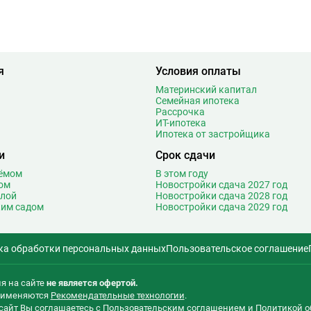
Марьина Роща
19
7
Марьино
8
9
Маяковская
21
6
Медведково
61
я
Условия оплаты
1
Менделеевская
18
5
Минская
27
Материнский капитал
Семейная ипотека
1
Митино
26
Рассрочка
4
Мичуринский проспект
29
ИТ-ипотека
Ипотека от застройщика
3
Мнёвники
14
и
Срок сдачи
1
Молодежная
46
9
Москва-Сити
2
оёмом
В этом году
ом
Новостройки сдача 2027 год
Т
4
Мякинино
27
олой
Новостройки сдача 2028 год
3
ким садом
Новостройки сдача 2029 год
Н
Нагатинская
19
3
Нагатинский Затон
3
5
Нагорная
17
ка обработки персональных данных
Пользовательское соглашение
2
Народное ополчение
27
0
Нахимовский проспект
10
я на сайте
не является офертой.
2
Некрасовка
30
применяются
Рекомендательные технологии
.
5
сайт Вы соглашаетесь с
Пользовательским соглашением
и
Политикой о