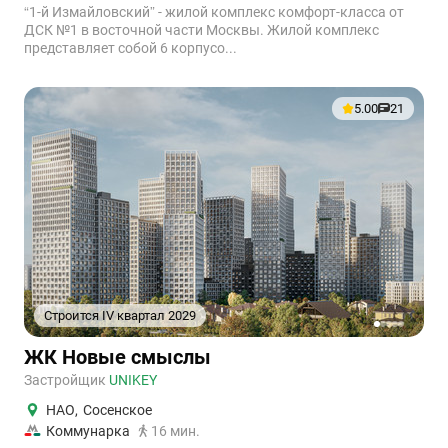
“1-й Измайловский” - жилой комплекс комфорт-класса от
ДСК №1 в восточной части Москвы. Жилой комплекс
представляет собой 6 корпусо...
5.00
21
Строится IV квартал 2029
1
2
3
4
5
ЖК Новые смыслы
Застройщик
UNIKEY
НАО
,
Сосенское
Коммунарка
16 мин.