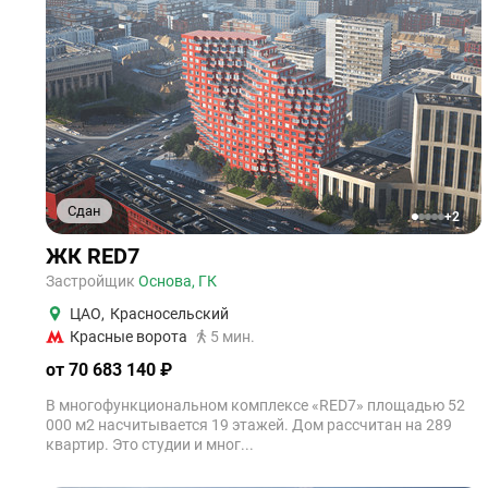
Сдан
+2
1
2
3
4
5
ЖК RED7
Застройщик
Основа, ГК
ЦАО
,
Красносельский
Красные ворота
5 мин.
от 70 683 140 ₽
В многофункциональном комплексе «RED7» площадью 52
000 м2 насчитывается 19 этажей. Дом рассчитан на 289
квартир. Это студии и мног...