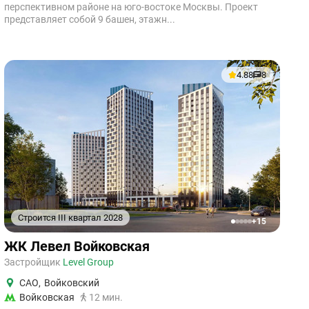
перспективном районе на юго-востоке Москвы. Проект
представляет собой 9 башен, этажн...
4.88
8
Строится III квартал 2028
+15
1
2
3
4
5
ЖК Левел Войковская
Застройщик
Level Group
САО
,
Войковский
Войковская
12 мин.