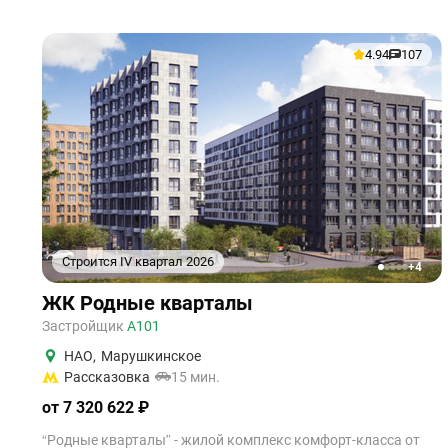
4.94
107
Строится IV квартал 2026
+4
1
2
3
4
5
ЖК Родные кварталы
Застройщик
А101
НАО
,
Марушкинское
Рассказовка
15 мин.
от 7 320 622 ₽
“Родные кварталы” - жилой комплекс комфорт-класса от