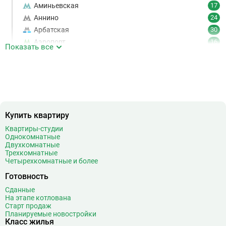
Аминьевская
17
Аннино
24
Арбатская
30
Аэропорт
16
Показать все
Аэропорт Внуково
7
Б
Бабушкинская
49
Багратионовская
16
Баррикадная
21
Бауманская
25
Купить квартиру
Беговая
11
Квартиры-студии
Беломорская
24
Однокомнатные
Белорусская
23
Двухкомнатные
Трехкомнатные
Беляево
11
Четырехкомнатные и более
Бибирево
19
Готовность
Библиотека имени Ленина
14
Сданные
Битцевский парк
3
На этапе котлована
Борисово
3
Старт продаж
Планируемые новостройки
Боровицкая
15
Класс жилья