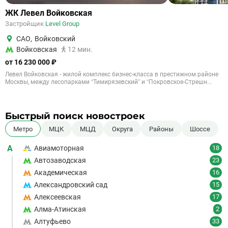
ЖК Левел Войковская
Застройщик
Level Group
САО
,
Войковский
Войковская
12 мин.
от 16 230 000 ₽
Левел Войковская - жилой комплекс бизнес-класса в престижном районе
Москвы, между лесопарками “Тимирязевский” и “Покровское-Стрешн...
Быстрый поиск новостроек
Метро
МЦК
МЦД
Округа
Районы
Шоссе
А
Авиамоторная
18
Автозаводская
23
Академическая
16
Александровский сад
15
Алексеевская
17
Алма-Атинская
2
Алтуфьево
33