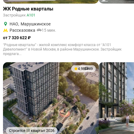
ЖК Родные кварталы
Застройщик
А101
НАО
,
Марушкинское
Рассказовка
15 мин.
от 7 320 622 ₽
“Родные кварталы” - жилой комплекс комфорт-класса от “А101
Девелопмент” в Новой Москве, в районе Марушкинское. Застройщик
предлага...
4.98
49
Строится III квартал 2026