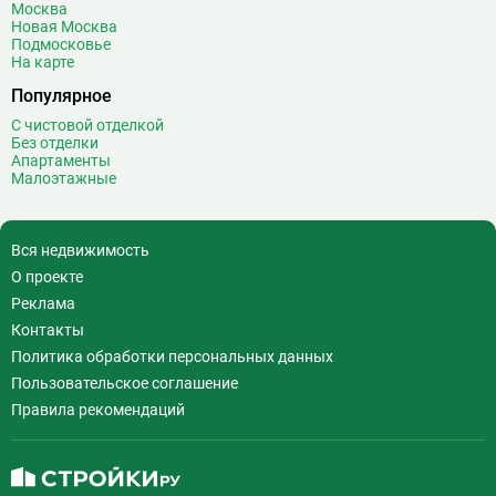
Москва
Воробьёвы горы
10
Новая Москва
Подмосковье
Воронцовская
6
На карте
Выставочная
16
Популярное
Выставочный центр
17
С чистовой отделкой
Выхино
20
Без отделки
Апартаменты
Г
Генерала Тюленева
0
Малоэтажные
Говорово
14
Д
Давыдково
14
Вся недвижимость
Деловой центр
26
О проекте
Динамо
20
Реклама
Дмитровская
16
Контакты
Добрынинская
17
Политика обработки персональных данных
Домодедовская
37
Пользовательское соглашение
Дорогомиловская
0
Правила рекомендаций
Достоевская
8
Дубровка
14
Ж
Жулебино
43