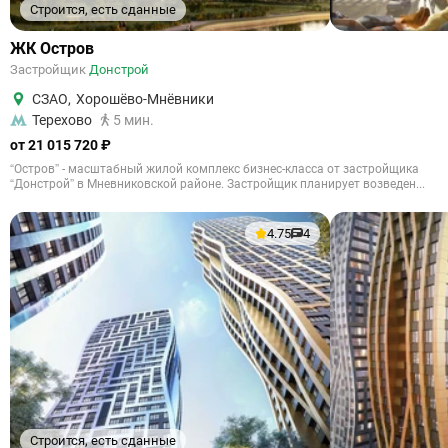
Строится, есть сданные
ЖК Остров
Застройщик
Донстрой
СЗАО
,
Хорошёво-Мнёвники
Терехово
5 мин.
от 21 015 720 ₽
“Остров” - масштабный жилой комплекс бизнес-класса от застройщика
“Донстрой” в Мневниковской районе. Застройщик планирует возведен...
4.75
4
Строится, есть сданные