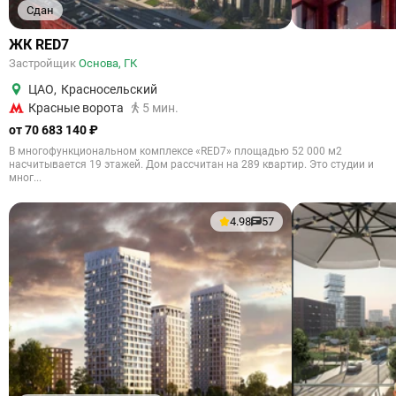
Сдан
ЖК RED7
Застройщик
Основа, ГК
ЦАО
,
Красносельский
Красные ворота
5 мин.
от 70 683 140 ₽
В многофункциональном комплексе «RED7» площадью 52 000 м2
насчитывается 19 этажей. Дом рассчитан на 289 квартир. Это студии и
мног...
4.98
57