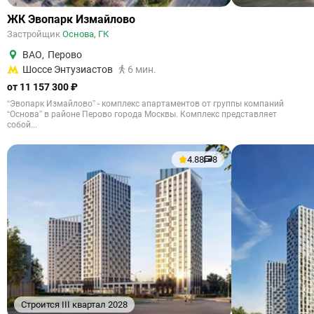
ЖК Эвопарк Измайлово
Застройщик
Основа, ГК
ВАО
,
Перово
Шоссе Энтузиастов
6 мин.
от 11 157 300 ₽
“Эвопарк Измайлово” - комплекс апартаментов от группы компаний
“Основа” в районе Перово города Москвы. Комплекс представляет
собой...
4.88
8
Строится III квартал 2028