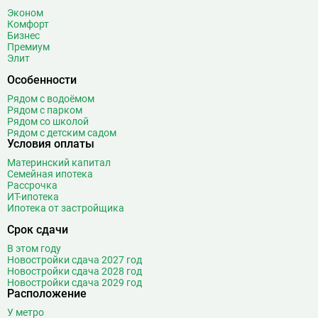
Боровское шоссе
12
Эконом
Ботанический сад
20
Комфорт
Бизнес
Братиславская
12
Премиум
Бульвар Адмирала Ушакова
5
Элит
Бульвар Дмитрия Донского
20
Особенности
Бульвар Рокоссовского
22
Рядом с водоёмом
Бунинская аллея
15
Рядом с парком
Рядом со школой
Бутырская
13
Рядом с детским садом
Условия оплаты
В
Вавиловская
1
Материнский капитал
Варшавская
2
Семейная ипотека
ВДНХ
31
Рассрочка
ИТ-ипотека
Верхние Лихоборы
18
Ипотека от застройщика
Владыкино
15
Срок сдачи
Водный стадион
28
В этом году
Войковская
26
Новостройки сдача 2027 год
Волгоградский проспект
11
Новостройки сдача 2028 год
Новостройки сдача 2029 год
Волжская
12
Расположение
Волоколамская
28
У метро
Волхонка
0