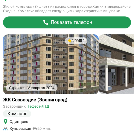
Жилой комплекс «Вишневый» расположен в городе Химки в микрорайоне
Сходня. Комплекс обладает следующими характеристиками: два ки...
Показать телефон
3.00
2
Строится IV квартал 2024
Ссылка
ЖК Созвездие (Звенигород)
на
Застройщик
Гефест-ЛТД
объект
Комфорт
Одинцово
Кунцевская
20 мин.