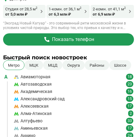
2
2
2
Студия
от 28,5 м
1-комн.
от 36,1 м
2-комн.
от 41,1 м
от 5,0 млн ₽
от 6,3 млн ₽
от 6,9 млн ₽
“Экоград Новый Катуар” - это современный ритм московской жизни в
условиях чистой природы. Это выбор тех, кто привык к качеству и н...
Показать телефон
Быстрый поиск новостроек
Метро
МЦК
МЦД
Округа
Районы
Шоссе
А
Авиамоторная
18
Автозаводская
23
Академическая
16
Александровский сад
15
Алексеевская
17
Алма-Атинская
2
Алтуфьево
33
Аминьевская
17
Аннино
24