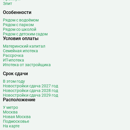
Элит
Братиславская
12
Бульвар Адмирала Ушакова
5
Особенности
Бульвар Дмитрия Донского
20
Рядом с водоёмом
Рядом с парком
Бульвар Рокоссовского
22
Рядом со школой
Бунинская аллея
15
Рядом с детским садом
Условия оплаты
Бутырская
13
Материнский капитал
В
Вавиловская
1
Семейная ипотека
Рассрочка
Варшавская
2
ИТ-ипотека
ВДНХ
31
Ипотека от застройщика
Верхние Лихоборы
18
Срок сдачи
Владыкино
15
В этом году
Водный стадион
28
Новостройки сдача 2027 год
Войковская
26
Новостройки сдача 2028 год
Новостройки сдача 2029 год
Волгоградский проспект
11
Расположение
Волжская
12
У метро
Волоколамская
28
Москва
Новая Москва
Волхонка
0
Подмосковье
Воробьёвы горы
10
На карте