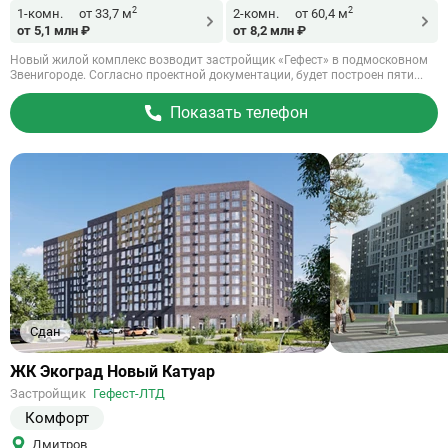
2
2
1-комн.
от 33,7 м
2-комн.
от 60,4 м
от 5,1 млн ₽
от 8,2 млн ₽
Новый жилой комплекс возводит застройщик «Гефест» в подмосковном
Звенигороде. Согласно проектной документации, будет построен пяти...
Показать телефон
Сдан
Ссылка
ЖК Экоград Новый Катуар
на
Застройщик
Гефест-ЛТД
объект
Комфорт
Дмитров