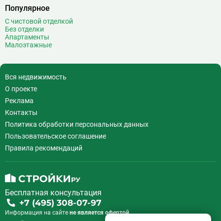
Воронцовская
6
Популярное
Выставочная
16
С чистовой отделкой
Выставочный центр
17
Без отделки
Апартаменты
Выхино
20
Малоэтажные
Г
Генерала Тюленева
0
Говорово
14
Вся недвижимость
Д
Давыдково
14
О проекте
Деловой центр
26
Реклама
Динамо
20
Контакты
Дмитровская
16
Политика обработки персональных данных
Добрынинская
17
Пользовательское соглашение
Домодедовская
37
Правила рекомендаций
Дорогомиловская
0
Достоевская
8
Дубровка
14
Бесплатная консультация
Ж
Жулебино
43
+7 (495) 308-07-97
Информация на сайте
не является офертой.
З
Зюзино
1