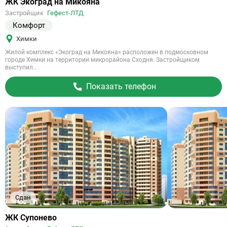
Ссылка
ЖК Экоград на Микояна
на
Застройщик
Гефест-ЛТД
объект
Комфорт
Химки
Жилой комплекс «Экоград на Микояна» расположен в подмосковном
городе Химки на территории микрорайона Сходня. Застройщиком
выступил...
Показать телефон
Сдан
Ссылка
ЖК Супонево
на