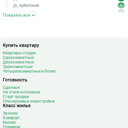
Арбатская
30
Аэропорт
16
Показать все
Аэропорт Внуково
7
Б
Бабушкинская
49
Багратионовская
16
Баррикадная
21
Купить квартиру
Бауманская
25
Квартиры-студии
Беговая
11
Однокомнатные
Двухкомнатные
Беломорская
24
Трехкомнатные
Белорусская
23
Четырехкомнатные и более
Беляево
11
Готовность
Бибирево
19
Сданные
Библиотека имени Ленина
14
На этапе котлована
Старт продаж
Битцевский парк
3
Планируемые новостройки
Борисово
3
Класс жилья
Боровицкая
15
Эконом
Комфорт
Боровское шоссе
12
Бизнес
Ботанический сад
20
Премиум