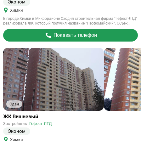
Эконом
Химки
В городе Химки в Микрорайоне Сходня строительная фирма "Гефест-ЛТД"
реализовала ЖК, который получил название "Первомайский". Объек...
Показать телефон
Сдан
Ссылка
ЖК Вишневый
на
Застройщик
Гефест-ЛТД
объект
Эконом
Химки