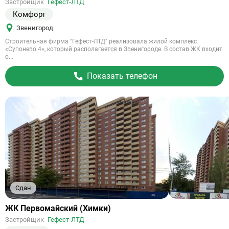
Застройщик
Гефест-ЛТД
объект
Комфорт
Звенигород
Строительная фирма "Гефест-ЛТД" реализовала жилой комплекс
«Супонево 4», который располагается в Звенигороде. В состав ЖК входит
о...
Показать телефон
Сдан
Ссылка
ЖК Первомайский (Химки)
на
Застройщик
Гефест-ЛТД
объект