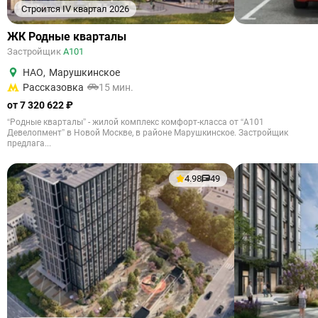
Строится IV квартал 2026
ЖК Родные кварталы
Застройщик
А101
НАО
,
Марушкинское
Рассказовка
15 мин.
от 7 320 622 ₽
“Родные кварталы” - жилой комплекс комфорт-класса от “А101
Девелопмент” в Новой Москве, в районе Марушкинское. Застройщик
предлага...
4.98
49