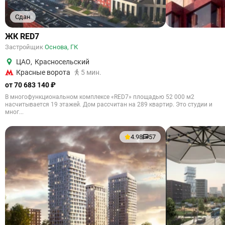
Сдан
ЖК RED7
Застройщик
Основа, ГК
ЦАО
,
Красносельский
Красные ворота
5 мин.
от 70 683 140 ₽
В многофункциональном комплексе «RED7» площадью 52 000 м2
насчитывается 19 этажей. Дом рассчитан на 289 квартир. Это студии и
мног...
4.98
57