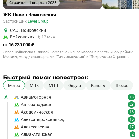
Строится III квартал 2028
ЖК Левел Войковская
Застройщик
Level Group
САО
,
Войковский
Войковская
12 мин.
от 16 230 000 ₽
Левел Войковская - жилой комплекс бизнес-класса в престижном районе
Москвы, между лесопарками “Тимирязевский” и “Покровское-Стрешн...
Быстрый поиск новостроек
Метро
МЦК
МЦД
Округа
Районы
Шоссе
А
Авиамоторная
18
Автозаводская
23
Академическая
16
Александровский сад
15
Алексеевская
17
Алма-Атинская
2