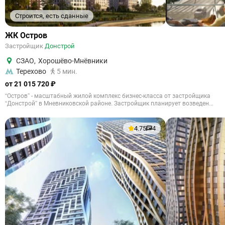
Строится, есть сданные
ЖК Остров
Застройщик
Донстрой
СЗАО
,
Хорошёво-Мнёвники
Терехово
5 мин.
от 21 015 720 ₽
“Остров” - масштабный жилой комплекс бизнес-класса от застройщика
“Донстрой” в Мневниковской районе. Застройщик планирует возведен...
4.75
4