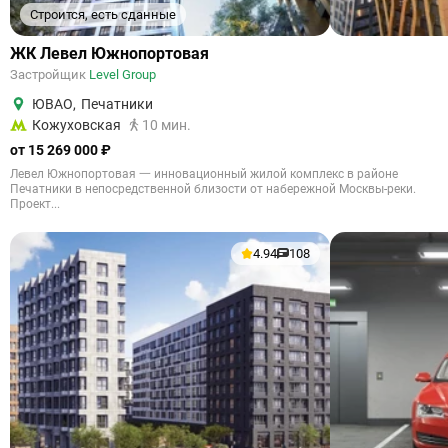
Строится, есть сданные
ЖК Левел Южнопортовая
Застройщик
Level Group
ЮВАО
,
Печатники
Кожуховская
10 мин.
от 15 269 000 ₽
Левел Южнопортовая 一 инновационный жилой комплекс в районе
Печатники в непосредственной близости от набережной Москвы-реки.
Проект...
4.94
108