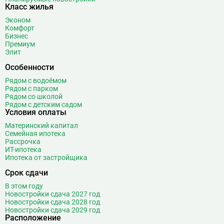
Боровицкая
15
Класс жилья
Боровское шоссе
12
Эконом
Ботанический сад
20
Комфорт
Бизнес
Братиславская
12
Премиум
Бульвар Адмирала Ушакова
5
Элит
Бульвар Дмитрия Донского
20
Особенности
Бульвар Рокоссовского
22
Рядом с водоёмом
Бунинская аллея
15
Рядом с парком
Рядом со школой
Бутырская
13
Рядом с детским садом
Условия оплаты
В
Вавиловская
1
Материнский капитал
Варшавская
2
Семейная ипотека
ВДНХ
31
Рассрочка
ИТ-ипотека
Верхние Лихоборы
18
Ипотека от застройщика
Владыкино
15
Срок сдачи
Водный стадион
28
В этом году
Войковская
26
Новостройки сдача 2027 год
Волгоградский проспект
11
Новостройки сдача 2028 год
Новостройки сдача 2029 год
Волжская
12
Расположение
Волоколамская
28