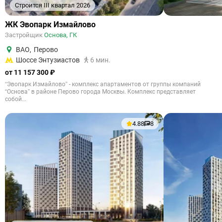
Строится III квартал 2026
ЖК Эвопарк Измайлово
Застройщик
Основа, ГК
ВАО
,
Перово
Шоссе Энтузиастов
6 мин.
от 11 157 300 ₽
“Эвопарк Измайлово” - комплекс апартаментов от группы компаний
“Основа” в районе Перово города Москвы. Комплекс представляет
собой...
4.88
8