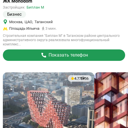
Ссылка
ЖК Monodom
на
Застройщик
Биплан М
объект
Бизнес
Москва
,
ЦАО
,
Таганский
Площадь Ильича
3 мин.
Строительная компания "Биплан М" в Таганском районе центрального
административного округа реализовала многофункциональный
комплекс...
Показать телефон
4.77
56