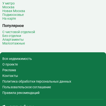
У метро
Волхонка
0
Москва
Воробьёвы горы
10
Новая Москва
Подмосковье
Воронцовская
6
На карте
Выставочная
16
Популярное
Выставочный центр
17
С чистовой отделкой
Выхино
20
Без отделки
Апартаменты
Г
Генерала Тюленева
0
Малоэтажные
Говорово
14
Д
Давыдково
14
Вся недвижимость
Деловой центр
26
О проекте
Динамо
20
Реклама
Дмитровская
16
Контакты
Добрынинская
17
Политика обработки персональных данных
Домодедовская
37
Пользовательское соглашение
Дорогомиловская
0
Правила рекомендаций
Достоевская
8
Дубровка
14