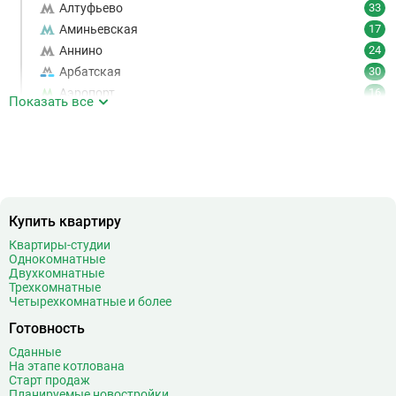
Алтуфьево
33
Аминьевская
17
Аннино
24
Арбатская
30
Аэропорт
16
Показать все
Аэропорт Внуково
7
Б
Бабушкинская
49
Багратионовская
16
Баррикадная
21
Бауманская
25
Купить квартиру
Беговая
11
Квартиры-студии
Беломорская
24
Однокомнатные
Белорусская
23
Двухкомнатные
Трехкомнатные
Беляево
11
Четырехкомнатные и более
Бибирево
19
Готовность
Библиотека имени Ленина
14
Сданные
Битцевский парк
3
На этапе котлована
Борисово
3
Старт продаж
Планируемые новостройки