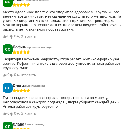
ИН
5
Место идеальное для тех, кто следит за здоровьем. Кругом много
зелени, воздух чистый, нет ощущения удушливого мегаполиса. На
уличных спортивных площадках стоят приличные тренажеры,
можно нормально позаниматься на свежем воздухе. Район очень
располагает к активному образу жизни.
0
0
Ответить
София
в прошлом месяце
СО
5
Территория ухожена, инфраструктура растёт, жить комфортно уже
сейчас. Кофейня и аптека в шаговой доступности, аптека работает
круглосуточно.
0
0
Ответить
Ольга
2 месяца назад
ОЛ
5
Пункт выдачи заказов открыли, теперь посылки за минуту.
Велопарковки у каждого подъезда. Дворы убирают каждый день.
Аптека работает круглосуточно.
0
0
Ответить
Слава
2 месяца назад
СЛ