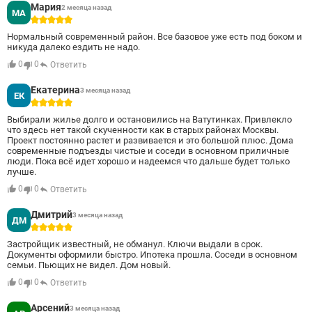
Мария
2 месяца назад
МА
5
Нормальный современный район. Все базовое уже есть под боком и
никуда далеко ездить не надо.
0
0
Ответить
Екатерина
3 месяца назад
ЕК
5
Выбирали жилье долго и остановились на Ватутинках. Привлекло
что здесь нет такой скученности как в старых районах Москвы.
Проект постоянно растет и развивается и это большой плюс. Дома
современные подъезды чистые и соседи в основном приличные
люди. Пока всё идет хорошо и надеемся что дальше будет только
лучше.
0
0
Ответить
Дмитрий
3 месяца назад
ДМ
5
Застройщик известный, не обманул. Ключи выдали в срок.
Документы оформили быстро. Ипотека прошла. Соседи в основном
семьи. Пьющих не видел. Дом новый.
0
0
Ответить
Арсений
3 месяца назад