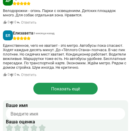
АР
5
Велодорожки - огонь. Парки с освещением. Детских площадок
много. Для собак отдельная зона. Нравится.
0
0
Ответить
Елизавета
3 месяца назад
ЕЛ
5
Единственное, чего не хватает - это метро. Автобусы пока спасают.
Ходят каждые десять минут. До «Тёплого Стана» полчаса. В час пик
плотнее. Но сидячих мест хватает. Кондиционер работает. Водители
вежливые. Маршрутки тоже есть. Но автобусы удобнее. Бесплатные
пересадки. По транспортной карте. Экономим. Ждём метро. Рядом с
домом стройка. Шум иногда. Не критично.
0
0
Ответить
Показать ещё
Ваше имя
Ваша оценка