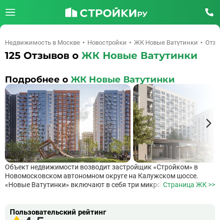
Недвижимость в Москве
Новостройки
ЖК Новые Ватутинки
Отз
125
Отзывов о
ЖК Новые Ватутинки
Подробнее о
ЖК Новые Ватутинки
Объект недвижимости возводит застройщик «Стройком» в
Новомосковском автономном округе на Калужском шоссе.
«Новые Ватутинки» включают в себя три микрорайона:
Страница ЖК >>
Центральный, Южный и Десна. Минимальная площадь квартир
будет составлять 23,12 м2 при высоте потолков 2.7 м.
Застройщик предлагает готовую дизайнерскую отделку «под
Пользовательский рейтинг