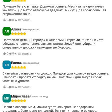
5
По утрам бегаю в парке. Дорожки ровные. Местная пекарня печет
хачапури. До метро автобусом двадцать минут. Для собак большая
огороженная зона.
0
0
Ответить
Алина
2 месяца назад
АЛ
5
Построили детский городок с качелями и горками. Жители в чате
обсуждают озеленение, сажают цветы. Зимой снег убирали
оперативно - дорожки проходимые. Хорошо.
0
0
Ответить
Елена
2 месяца назад
ЕЛ
5
Скамейки с навесами от дождя. Пандусы для колясок везде ровные.
Самолёты пролетают редко, не мешают. Зоны для выгула собак
чистые, с урнами.
0
0
Ответить
Мирослава
2 месяца назад
МИ
5
Парки с освещением, можно гулять вечером. Велодорожки
отдельные, безопасно для детей. Есть пункт выдачи заказов.