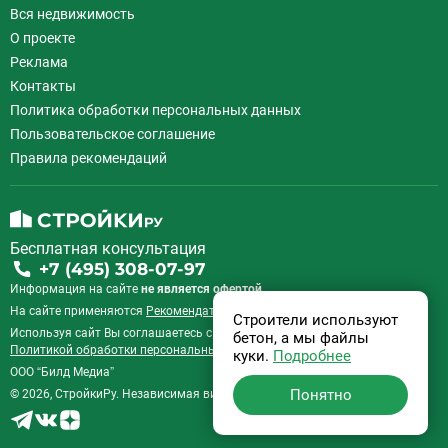
Вся недвижимость
О проекте
Реклама
Контакты
Политика обработки персональных данных
Пользовательское соглашение
Правила рекомендаций
Бесплатная консультация
+7 (495) 308-07-97
Информация на сайте
не является офертой.
На сайте применяются
Рекомендательные технологии
.
Строители используют
Используя сайт Вы соглашаетесь с
Пользовательским соглашением
и
бетон, а мы файлы
Политикой обработки персональных данных
.
куки.
Подробнее
ООО “Билд Медиа”
Понятно
© 2026, СтройкиРу. Независимая витрина недвижимости России.