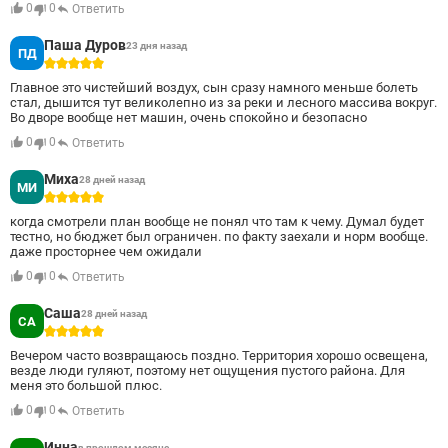
0
0
Ответить
Паша Дуров
23 дня назад
ПД
5
Главное это чистейший воздух, сын сразу намного меньше болеть
стал, дышится тут великолепно из за реки и лесного массива вокруг.
Во дворе вообще нет машин, очень спокойно и безопасно
0
0
Ответить
Миха
28 дней назад
МИ
5
когда смотрели план вообще не понял что там к чему. Думал будет
тестно, но бюджет был ограничен. по факту заехали и норм вообще.
даже просторнее чем ожидали
0
0
Ответить
Саша
28 дней назад
СА
5
Вечером часто возвращаюсь поздно. Территория хорошо освещена,
везде люди гуляют, поэтому нет ощущения пустого района. Для
меня это большой плюс.
0
0
Ответить
Инна
в прошлом месяце