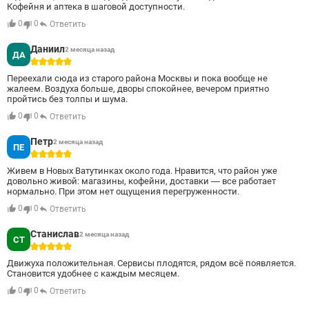
Кофейня и аптека в шаговой доступности.
0
0
Ответить
Даниил
2 месяца назад
ДА
5
Переехали сюда из старого района Москвы и пока вообще не
жалеем. Воздуха больше, дворы спокойнее, вечером приятно
пройтись без толпы и шума.
0
0
Ответить
Петр
2 месяца назад
ПЕ
5
Живем в Новых Ватутинках около года. Нравится, что район уже
довольно живой: магазины, кофейни, доставки — все работает
нормально. При этом нет ощущения перегруженности.
0
0
Ответить
Станислав
2 месяца назад
СТ
5
Движуха положительная. Сервисы плодятся, рядом всё появляется.
Становится удобнее с каждым месяцем.
0
0
Ответить