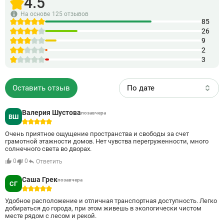
4.5
ключ». На территории комплекса предусмотрены: · Детские
площадки; · Зоны отдыха; · Качественное покрытие
На основе
125 отзывов
тротуаров; · Площадки для прогулки с собаками; ·
85
Подземные и надземные паркинги; · Многофункциональные
26
торговые центры; · Салоны красоты; · Центр
9
государственных услуг «Мои документы». До ближайших
2
станций метро «Тёплый стан» и «Коммунарка» можно
3
добраться на личном или общественном транспорте за 30
минут. К 2025 году планируется открыть новую станцию
«Десна».
Оставить отзыв
По дате
Валерия Шустова
позавчера
ВШ
5
Очень приятное ощущение пространства и свободы за счет
грамотной этажности домов. Нет чувства перегруженности, много
солнечного света во дворах.
0
0
Ответить
Саша Грек
позавчера
СГ
5
Удобное расположение и отличная транспортная доступность. Легко
добираться до города, при этом живешь в экологически чистом
месте рядом с лесом и рекой.