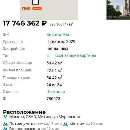
17 746 362 ₽
2
326 100 ₽ / м
Квартал Мит
ЖК
II квартал 2029
Срок сдачи
нет данных
Застройщик
2 — комнатные квартиры
Тип
2
Общая площадь
54.42 м
2
Жилая площадь
22.01 м
2
Площадь кухни
54.42 м
24 из 34
Этаж
Чистовая
Отделка
780073
ID
Расположение
Москва,
СЗАО
,
Митино,
ул Муравская
Пятницкое шоссе
15 мин.
Митино
19 мин.
Волоколамская
22 мин.